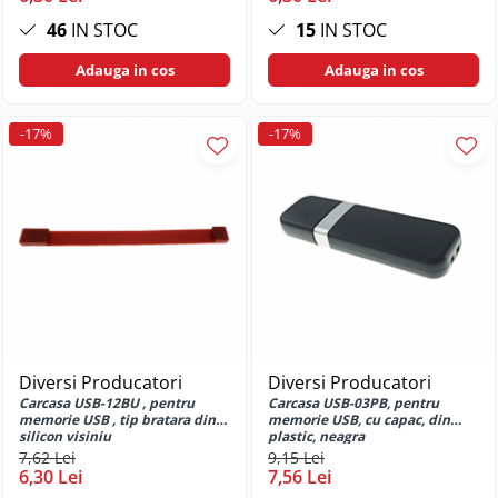
4G
46
IN STOC
15
IN STOC
Huse si protectii pentru Oppo A6X
5G
Adauga in cos
Adauga in cos
Huse si protectii pentru Oppo A74
5G
-17%
-17%
Huse si protectii pentru Oppo A77
4G 2022
Huse si protectii pentru Oppo A77
5G 2022
Huse si protectii pentru Oppo A78
4G
Huse si protectii pentru Oppo A78
5G
Huse si protectii pentru Oppo A79
Huse si protectii pentru Oppo A79
Diversi Producatori
Diversi Producatori
5G
Carcasa USB-12BU , pentru
Carcasa USB-03PB, pentru
memorie USB , tip bratara din
memorie USB, cu capac, din
Huse si protectii pentru Oppo A80
silicon visiniu
plastic, neagra
5G
7,62 Lei
9,15 Lei
6,30 Lei
7,56 Lei
Huse si protectii pentru Oppo A9