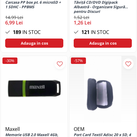
Moto E20
Carcasa PP box pt. 6 microSD +
Tăviță CD/DVD Digipack
1 SDHC - PPBMS
Albastră - Organizare Sigură
Huse si protectii pentru Motorola
pentru Discuri
Moto E20S
14,99 Lei
1,52 Lei
6,99 Lei
1,26 Lei
Huse si protectii pentru Motorola
Moto E22
189
IN STOC
121
IN STOC
Huse si protectii pentru Motorola
Adauga in cos
Adauga in cos
Moto E22i
Huse si protectii pentru Motorola
Moto E30
-30%
-57%
Huse si protectii pentru Motorola
Moto E32
Huse si protectii pentru Motorola
Moto E32s
Huse si protectii pentru Motorola
Moto E40
Huse si protectii pentru Motorola
Moto G04
Huse si protectii pentru Motorola
Maxell
OEM
Moto G05
Memorie USB 2.0 Maxell 4Gb,
Port Card Textil Adisc 20 x SD, 4
Huse si protectii pentru Motorola