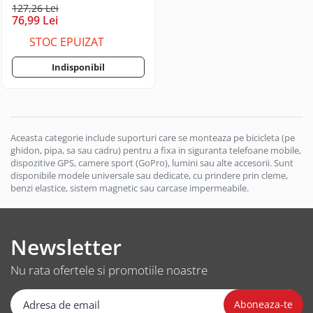
Perforatoare de birou
127,26 Lei
Huse si protectii pentru iPhone 13
76,99 Lei
Pro Max
STOC EPUIZAT
Huse si protectii pentru iPhone 14
Huse si protectii pentru iPhone 14
Indisponibil
Plus
Huse si protectii pentru iPhone 14
Pro
Huse si protectii pentru iPhone 14
Aceasta categorie include suporturi care se monteaza pe bicicleta (pe
Pro Max
ghidon, pipa, sa sau cadru) pentru a fixa in siguranta telefoane mobile,
Huse si protectii pentru iPhone 15
dispozitive GPS, camere sport (GoPro), lumini sau alte accesorii. Sunt
disponibile modele universale sau dedicate, cu prindere prin cleme,
Huse si protectii pentru iPhone 15
benzi elastice, sistem magnetic sau carcase impermeabile.
Plus
Huse si protectii pentru iPhone 15
Pro
Newsletter
Huse si protectii pentru iPhone 15
Pro Max
Nu rata ofertele si promotiile noastre
Huse si protectii pentru iPhone 16
Huse si protectii pentru iPhone 16
Plus