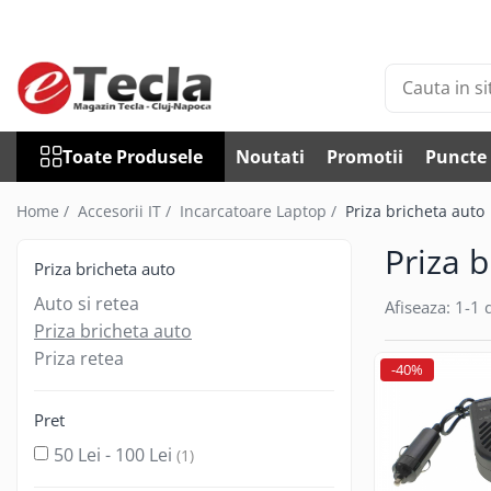
Toate Produsele
Accesorii Diverse
Accesorii auto
Toate Produsele
Noutati
Promotii
Puncte 
Auto accesorii scule
Becuri auto
Home /
Accesorii IT /
Incarcatoare Laptop /
Priza bricheta auto
Bricheta auto
Priza 
Car DVR
Priza bricheta auto
Car FM
Auto si retea
Afiseaza:
1-
1
d
Huse Talon & Permis
Priza bricheta auto
Tractare Auto
Priza retea
-40%
Accesorii Foto
Huse foto
Pret
Articole divertisment
50 Lei - 100 Lei
(1)
Joc pentru degete