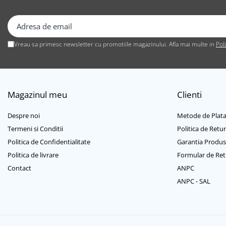
Gamepad USB
Microfoane Gaming
Mouse Gaming
Vreau sa primesc newsletter cu promotiile magazinului. Afla mai multe in
Pol
Mouse Pad Gaming
Tastatura Gaming
Accesorii IT
Magazinul meu
Clienti
Accesorii laptop
Cooler laptop
Despre noi
Metode de Plat
Ventilatoare USB
Termeni si Conditii
Politica de Retur
Accesorii monitoare
Politica de Confidentialitate
Garantia Produs
Suporturi monitoare
Politica de livrare
Formular de Ret
Accesorii smartphone
Contact
ANPC
ANPC - SAL
Accesorii SIM
Adaptoare smartphone
Cabluri iPhone
Cabluri microUSB