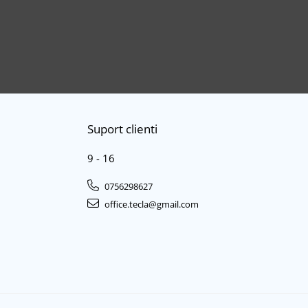
Suport clienti
9 - 16
0756298627
office.tecla@gmail.com