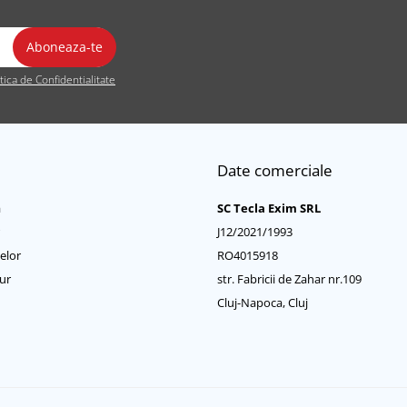
itica de Confidentialitate
Date comerciale
a
SC Tecla Exim SRL
J12/2021/1993
elor
RO4015918
ur
str. Fabricii de Zahar nr.109
Cluj-Napoca, Cluj