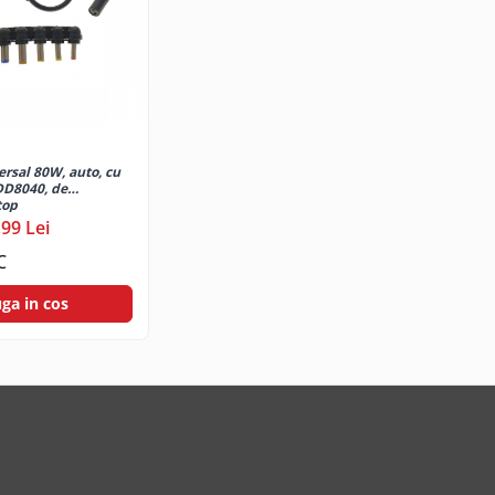
ersal 80W, auto, cu
DD8040, de
top
,99 Lei
C
ga in cos