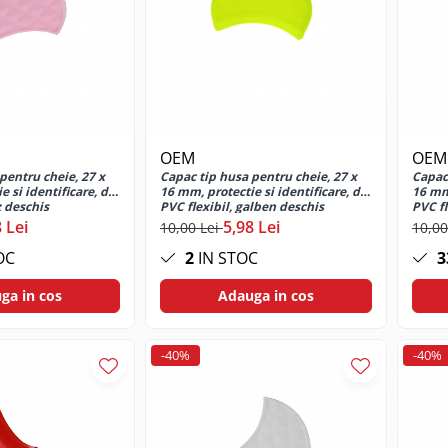
OEM
OEM
pentru cheie, 27 x
Capac tip husa pentru cheie, 27 x
Capac 
 si identificare, din
16 mm, protectie si identificare, din
16 mm,
z deschis
PVC flexibil, galben deschis
PVC fl
 Lei
5,98 Lei
10,00 Lei
10,00
OC
2
IN STOC
3
ga in cos
Adauga in cos
-40%
-40%