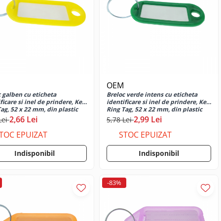
OEM
 galben cu eticheta
Breloc verde intens cu eticheta
ficare si inel de prindere, Key
identificare si inel de prindere, Key
ag, 52 x 22 mm, din plastic
Ring Tag, 52 x 22 mm, din plastic
2,66 Lei
2,99 Lei
Lei
5,78 Lei
TOC EPUIZAT
STOC EPUIZAT
Indisponibil
Indisponibil
-83%