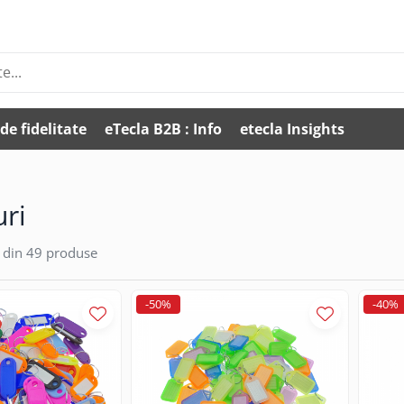
de fidelitate
eTecla B2B : Info
etecla Insights
uri
din
49
produse
-50%
-40%