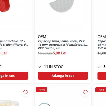
OEM
OEM
pentru cheie, 27 x
Capac tip husa pentru cheie, 27 x
Capac 
 si identificare, din
16 mm, protectie si identificare, din
16 mm,
su
PVC flexibil, alb
PVC fl
 Lei
5,98 Lei
10,00 Lei
10,00
C
11
IN STOC
5
ga in cos
Adauga in cos
-48%
-48%