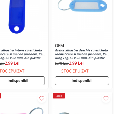
OEM
 albastru intens cu eticheta
Breloc albastru deschis cu eticheta
ficare si inel de prindere, Key
identificare si inel de prindere, Key
ag, 52 x 22 mm, din plastic
Ring Tag, 52 x 22 mm, din plastic
2,99 Lei
2,99 Lei
Lei
5,78 Lei
TOC EPUIZAT
STOC EPUIZAT
Indisponibil
Indisponibil
-48%