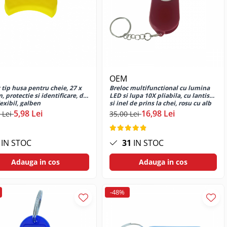
OEM
tip husa pentru cheie, 27 x
Breloc multifunctional cu lumina
 protectie si identificare, din
LED si lupa 10X pliabila, cu lantisor
exibil, galben
si inel de prins la chei, rosu cu alb
5,98 Lei
16,98 Lei
 Lei
35,00 Lei
IN STOC
31
IN STOC
Adauga in cos
Adauga in cos
-48%