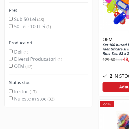
Jocuri de masa
Pret
Machiaj temporar si efecte speciale
Seturi si jocuri creative
Sub 50 Lei
(48)
Articole pentru creatori de
50 Lei - 100 Lei
(1)
continut
OEM
Hub-uri si adaptoare Editare &
Producatori
Set 100 bucati 
Munca mobila
identificare si 
Deli
(1)
Ring Tag, 52 x 
Microfoane Video & Vlogging
multicolor
Diversi Producatori
48
(1)
129,60 Lei
Selfie Stickuri pentru Vlogging &
OEM
(47)
Continut Video
Jucarii
2
IN STO
Status stoc
Masinute si vehicule
Adau
Nisip kinetic si modelabil
In stoc
(17)
Nu este in stoc
Accesorii Gaming
(32)
-51%
Casti Gaming
Fashion Items
Gamepad