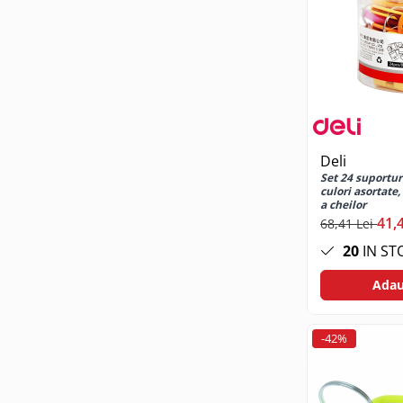
Suporturi TV
Telecomanda TV
Boxe
Boxe 2.1
Boxe bluetooth
Boxe USB
Deli
Soundbar
Set 24 suporturi
Camera Web
culori asortate,
a cheilor
Cu microfon
41,
68,41 Lei
Protectie camera
20
IN ST
Camere supraveghere
Adau
Exterior
Casti
Casti In Ear
-42%
Casti In Ear bluetooth
Casti In Ear cu microfon