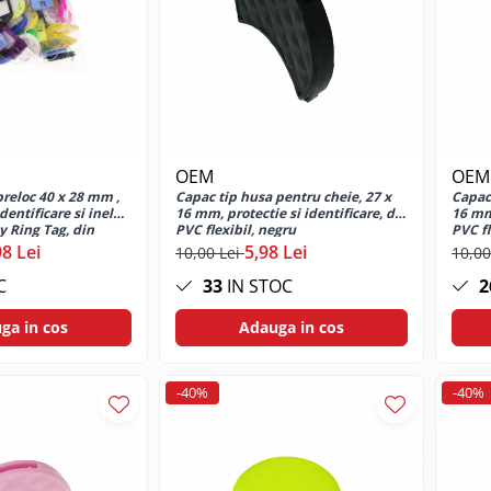
OEM
OEM
breloc 40 x 28 mm ,
Capac tip husa pentru cheie, 27 x
Capac 
dentificare si inel
16 mm, protectie si identificare, din
16 mm,
y Ring Tag, din
PVC flexibil, negru
PVC fl
lor
98 Lei
5,98 Lei
10,00 Lei
10,00
C
33
IN STOC
2
ga in cos
Adauga in cos
-40%
-40%