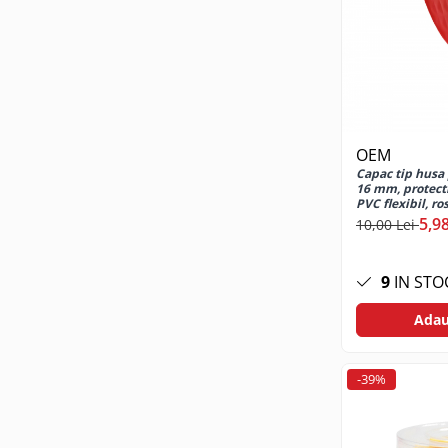
Telecomanda Smart
Accesorii tablete
Folie tablete
Husa tableta
Huse si protectii pentru Apple iPad
10.2 (gen 7/8/9)
OEM
Capac tip husa 
Huse si protectii pentru Apple iPad
16 mm, protectie
10.9 (gen 10, 2022)
PVC flexibil, ro
5,98
10,00 Lei
Huse si protectii pentru Apple iPad
Air 10.9 (gen 4/5)
Huse si protectii pentru Apple iPad
9
IN STO
Pro 11 (2024)
Huse si protectii pentru Samsung
Adau
Galaxy Tab A9
Huse si protectii pentru Samsung
-39%
Galaxy Tab A9+
Tastatura tableta
Accesorii Televizoare