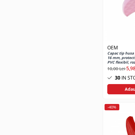
Cabluri USB tip C
Casti cu cablu
Casti wireless
Gadgets smartphone
Huse smartphone
Incarcatoare wireless
OEM
Incarcator auto
Capac tip husa 
16 mm, protectie
Incarcator priza retea
PVC flexibil, ro
Lentile smartphone
5,98
10,00 Lei
Microfoane pentru smartphone
30
IN ST
Ochelari Virtuali pentru
Adau
smartphone
Selfie Stickuri & Stative pentru
Smartphone
-40%
Stickers smartphone
Stylus pen
Suport auto
Suport birou