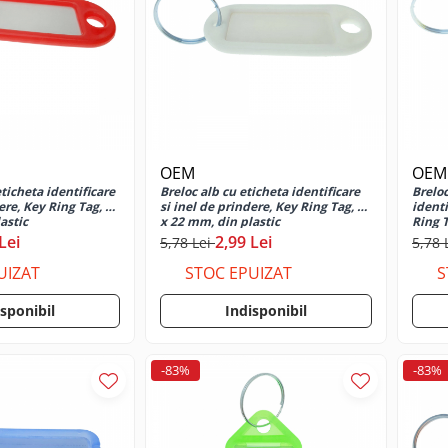
OEM
OEM
ticheta identificare
Breloc alb cu eticheta identificare
Breloc
ere, Key Ring Tag, 52
si inel de prindere, Key Ring Tag, 52
identi
astic
x 22 mm, din plastic
Ring T
Lei
2,99 Lei
5,78 Lei
5,78 
UIZAT
STOC EPUIZAT
S
isponibil
Indisponibil
-83%
-83%