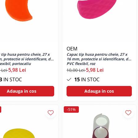
OEM
tip husa pentru cheie, 27 x
Capac tip husa pentru cheie, 27 x
 protectie si identificare, din
16 mm, protectie si identificare, din
exibil, portocaliu
PVC flexibil, roz
5,98 Lei
5,98 Lei
 Lei
10,00 Lei
3
IN STOC
15
IN STOC
Adauga in cos
Adauga in cos
-51%