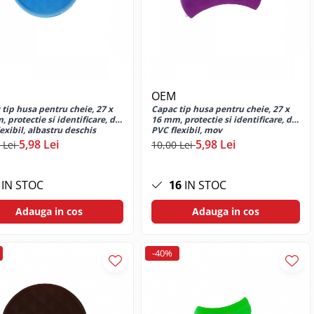
OEM
tip husa pentru cheie, 27 x
Capac tip husa pentru cheie, 27 x
 protectie si identificare, din
16 mm, protectie si identificare, din
exibil, albastru deschis
PVC flexibil, mov
5,98 Lei
5,98 Lei
 Lei
10,00 Lei
IN STOC
16
IN STOC
Adauga in cos
Adauga in cos
-40%