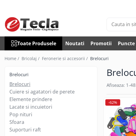
Toate Produsele
Accesorii Diverse
Accesorii auto
Toate Produsele
Noutati
Promotii
Puncte 
Auto accesorii scule
Becuri auto
Home /
Bricolaj /
Feronerie si accesorii /
Brelocuri
Bricheta auto
Breloc
Car DVR
Brelocuri
Car FM
Brelocuri
Afiseaza:
1-
48
Huse Talon & Permis
Cuiere si agatatori de perete
Tractare Auto
Elemente prindere
-62%
Accesorii Foto
Lacate si incuietori
Pop nituri
Huse foto
Sfoara
Articole divertisment
Suporturi raft
Joc pentru degete