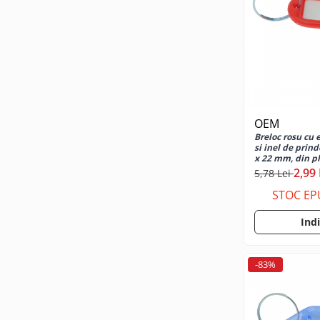
Priza bricheta auto
Priza retea
Microfoane
Microfoane Wireless & Bluetooth
Microfon cu fir
Mouse
OEM
Mouse USB
Breloc rosu cu e
si inel de prind
Mouse wireless
x 22 mm, din pl
Mouse Pad
2,99 
5,78 Lei
Color
STOC EP
Cu suport
Ind
Design
Multimedia Player
-83%
Radio Player
Unitati optice externe
Paste termoconductoare