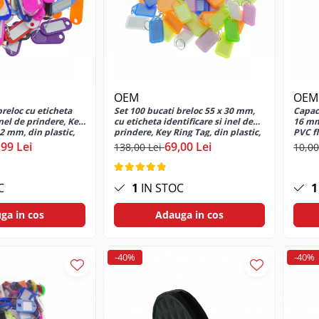
OEM
OEM
breloc cu eticheta
Set 100 bucati breloc 55 x 30 mm,
Capac 
inel de prindere, Key
cu eticheta identificare si inel de
16 mm,
22 mm, din plastic,
prindere, Key Ring Tag, din plastic,
PVC fl
multicolor
,99 Lei
69,00 Lei
138,00 Lei
10,00
C
1
IN STOC
1
ga in cos
Adauga in cos
-40%
-40%