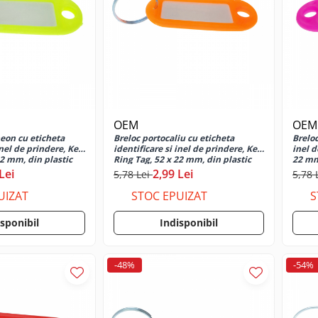
OEM
OEM
eon cu eticheta
Breloc portocaliu cu eticheta
Breloc
inel de prindere, Key
identificare si inel de prindere, Key
inel d
22 mm, din plastic
Ring Tag, 52 x 22 mm, din plastic
22 mm
Lei
2,99 Lei
5,78 Lei
5,78 
UIZAT
STOC EPUIZAT
S
isponibil
Indisponibil
-48%
-54%