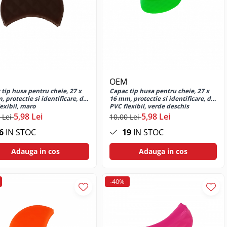
OEM
tip husa pentru cheie, 27 x
Capac tip husa pentru cheie, 27 x
 protectie si identificare, din
16 mm, protectie si identificare, din
exibil, maro
PVC flexibil, verde deschis
5,98 Lei
5,98 Lei
 Lei
10,00 Lei
6
IN STOC
19
IN STOC
Adauga in cos
Adauga in cos
-40%