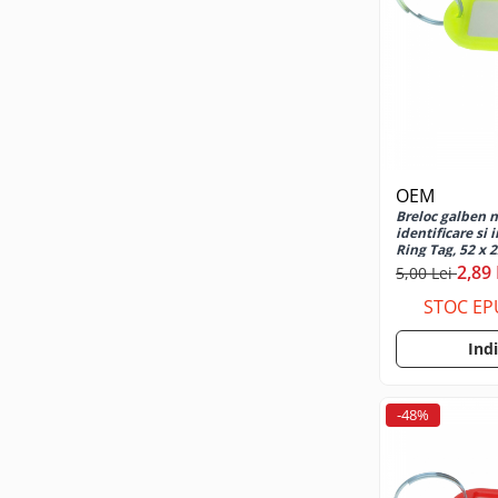
Casti mari bluetooth
Casti mari cu microfon
Casti mari fara microfon
Casti medii bluetooth
Casti medii cu microfon
Casti medii fara microfon
Cititoare Carduri
OEM
Cititor Carduri USB 2.0
Breloc galben n
identificare si 
Cititor Carduri USB 3.0
Ring Tag, 52 x 
2,89 
Hub-uri USB
5,00 Lei
STOC EP
Hub-uri USB 2.0
Hub-uri USB 3.0
Ind
Incarcatoare Laptop
Auto si retea
-48%
Priza bricheta auto
Priza retea
Incarcator USB