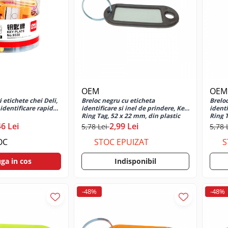
OEM
OEM
 etichete chei Deli,
Breloc negru cu eticheta
Breloc
 identificare rapida
identificare si inel de prindere, Key
identi
Ring Tag, 52 x 22 mm, din plastic
Ring T
46 Lei
2,99 Lei
5,78 Lei
5,78 
OC
STOC EPUIZAT
S
ga in cos
Indisponibil
-48%
-48%