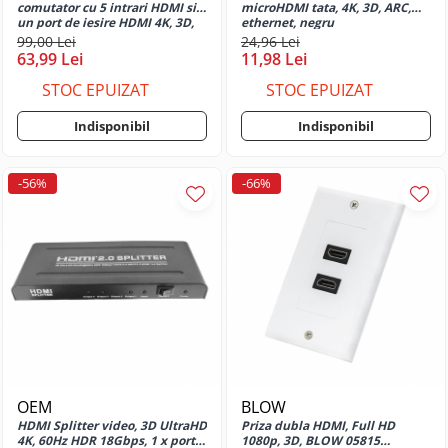
comutator cu 5 intrari HDMI si
microHDMI tata, 4K, 3D, ARC,
Huse si protectii pentru Motorola
un port de iesire HDMI 4K, 3D,
ethernet, negru
Moto G10
telecomanda, alimentare
99,00 Lei
24,96 Lei
microUSB 5V 1A, negru
63,99 Lei
11,98 Lei
Huse si protectii pentru Motorola
Moto G13
STOC EPUIZAT
STOC EPUIZAT
Huse si protectii pentru Motorola
Moto G14
Indisponibil
Indisponibil
Huse si protectii pentru Motorola
Moto G15
-56%
-66%
Huse si protectii pentru Motorola
Moto G17
Huse si protectii pentru Motorola
Moto G24
Huse si protectii pentru Motorola
Moto G24 Power
Huse si protectii pentru Motorola
Moto G31
Huse si protectii pentru Motorola
Moto G34
OEM
BLOW
HDMI Splitter video, 3D UltraHD
Priza dubla HDMI, Full HD
Huse si protectii pentru Motorola
4K, 60Hz HDR 18Gbps, 1 x port
1080p, 3D, BLOW 05815