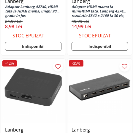
Lanberg
Lanberg
G32
Adaptor Lanberg 42740, HDMI
Adaptor HDMI mama la
Huse si protectii pentru Motorola
tata la HDMI mama, unghi 90
miniHDMI tata, Lanberg 42744,
grade in jos
rezolutie 3842 x 2160 la 30 Hz,
G34 5G
ARC, negru
24,99 Lei
49,99 Lei
Huse si protectii pentru Motorola
8,98 Lei
14,99 Lei
G52
STOC EPUIZAT
STOC EPUIZAT
Huse si protectii pentru Motorola
G73
Indisponibil
Indisponibil
Huse si protectii pentru Motorola
G82
-42%
-35%
Huse si protectii pentru Motorola
G84
Huse si protectii pentru Motorola
Moto E13
Huse si protectii pentru Motorola
Moto E14
Huse si protectii pentru Motorola
Moto E15
Huse si protectii pentru Motorola
Moto E20
Lanberg
Lanberg