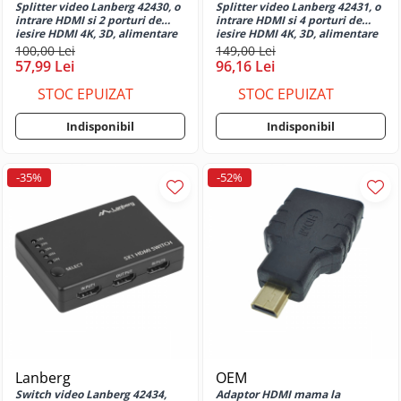
Huse si protectii pentru Motorola
Splitter video Lanberg 42430, o
Splitter video Lanberg 42431, o
Moto E20S
intrare HDMI si 2 porturi de
intrare HDMI si 4 porturi de
iesire HDMI 4K, 3D, alimentare
iesire HDMI 4K, 3D, alimentare
Huse si protectii pentru Motorola
microUSB 5V 1A, negru
DC jack 110-250V 1A, negru
100,00 Lei
149,00 Lei
Moto E22
57,99 Lei
96,16 Lei
Huse si protectii pentru Motorola
STOC EPUIZAT
STOC EPUIZAT
Moto E22i
Huse si protectii pentru Motorola
Indisponibil
Indisponibil
Moto E30
Huse si protectii pentru Motorola
-35%
-52%
Moto E32
Huse si protectii pentru Motorola
Moto E32s
Huse si protectii pentru Motorola
Moto E40
Huse si protectii pentru Motorola
Moto G04
Huse si protectii pentru Motorola
Moto G05
Huse si protectii pentru Motorola
Lanberg
OEM
Moto G06
Switch video Lanberg 42434,
Adaptor HDMI mama la