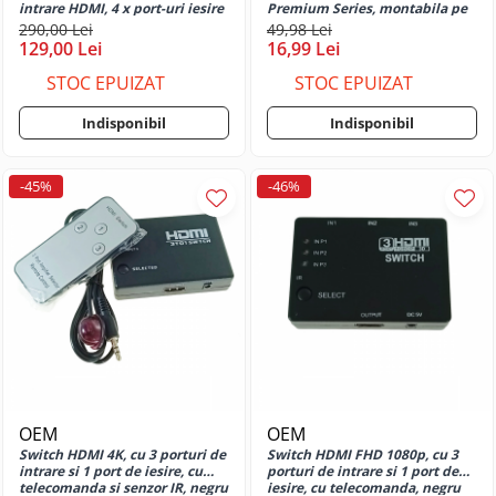
Moto G35
intrare HDMI, 4 x port-uri iesire
Premium Series, montabila pe
HDMI, cu alimentator inclus,
perete, 70x115 mm, alba
Huse si protectii pentru Motorola
290,00 Lei
49,98 Lei
negru
129,00 Lei
16,99 Lei
Moto G37
Huse si protectii pentru Motorola
STOC EPUIZAT
STOC EPUIZAT
Moto G51
Indisponibil
Indisponibil
Huse si protectii pentru Motorola
Moto G52
Huse si protectii pentru Motorola
-45%
-46%
Moto G54 4G
Huse si protectii pentru Motorola
Moto G54 5G
Huse si protectii pentru Motorola
Moto G54 Power Edition
Huse si protectii pentru Motorola
Moto G55
Huse si protectii pentru Motorola
Moto G56
OEM
OEM
Huse si protectii pentru Motorola
Switch HDMI 4K, cu 3 porturi de
Switch HDMI FHD 1080p, cu 3
Moto G57 5G Power
intrare si 1 port de iesire, cu
porturi de intrare si 1 port de
Huse si protectii pentru Motorola
telecomanda si senzor IR, negru
iesire, cu telecomanda, negru