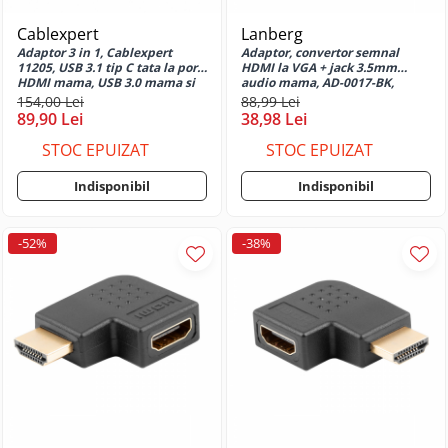
Max
Huse si protectii pentru Motorola
Cablexpert
Lanberg
Adaptor 3 in 1, Cablexpert
Adaptor, convertor semnal
Huse si protectii diverse pentru
11205, USB 3.1 tip C tata la port
HDMI la VGA + jack 3.5mm
Motorola
HDMI mama, USB 3.0 mama si
audio mama, AD-0017-BK,
port USB tip C PD 2.0 pentru
Lanberg, unidirectional
154,00 Lei
88,99 Lei
Huse si protectii pentru Motorola
incarcare
89,90 Lei
38,98 Lei
Edge 20
STOC EPUIZAT
STOC EPUIZAT
Huse si protectii pentru Motorola
Edge 30 Fusion
Indisponibil
Indisponibil
Huse si protectii pentru Motorola
Edge 30 Lite
Huse si protectii pentru Motorola
-52%
-38%
Edge 30 Neo
Huse si protectii pentru Motorola
Edge 40 Neo
Huse si protectii pentru Motorola
Edge 50 Fusion
Huse si protectii pentru Motorola
Edge 50 Neo
Huse si protectii pentru Motorola
Edge 50 Pro