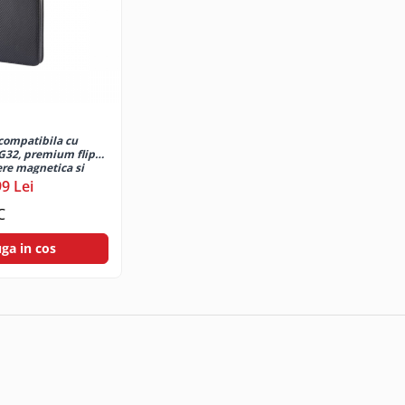
 compatibila cu
G32, premium flip
ere magnetica si
buzunar card, negru
99 Lei
C
ga in cos