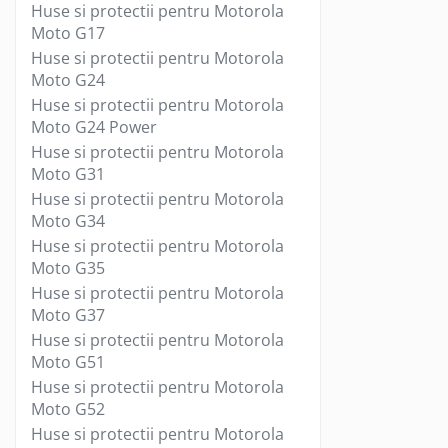
Huse si protectii pentru Motorola
Suporturi TV
Moto G17
Telecomanda TV
Huse si protectii pentru Motorola
Boxe
Moto G24
Boxe 2.1
Huse si protectii pentru Motorola
Moto G24 Power
Boxe bluetooth
Huse si protectii pentru Motorola
Boxe USB
Moto G31
Soundbar
Huse si protectii pentru Motorola
Camera Web
Moto G34
Cu microfon
Huse si protectii pentru Motorola
Protectie camera
Moto G35
Camere supraveghere
Huse si protectii pentru Motorola
Moto G37
Exterior
Huse si protectii pentru Motorola
Casti
Moto G51
Casti In Ear
Huse si protectii pentru Motorola
Casti In Ear bluetooth
Moto G52
Casti In Ear cu microfon
Huse si protectii pentru Motorola