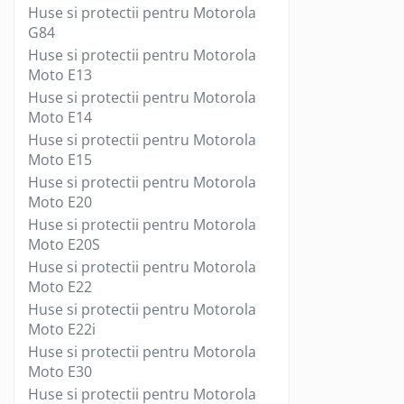
Huse si protectii pentru Motorola
Cabluri USB tip C
G84
Casti cu cablu
Huse si protectii pentru Motorola
Casti wireless
Moto E13
Gadgets smartphone
Huse si protectii pentru Motorola
Huse smartphone
Moto E14
Incarcatoare wireless
Huse si protectii pentru Motorola
Incarcator auto
Moto E15
Incarcator priza retea
Huse si protectii pentru Motorola
Moto E20
Lentile smartphone
Huse si protectii pentru Motorola
Microfoane pentru smartphone
Moto E20S
Ochelari Virtuali pentru
Huse si protectii pentru Motorola
smartphone
Moto E22
Selfie Stickuri & Stative pentru
Huse si protectii pentru Motorola
Smartphone
Moto E22i
Stickers smartphone
Huse si protectii pentru Motorola
Stylus pen
Moto E30
Suport auto
Huse si protectii pentru Motorola
Suport birou