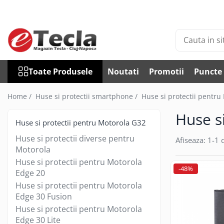
Toate Produsele
Accesorii Diverse
Accesorii auto
Toate Produsele
Noutati
Promotii
Puncte 
Auto accesorii scule
Becuri auto
Home /
Huse si protectii smartphone /
Huse si protectii pentru
Bricheta auto
Huse s
Car DVR
Huse si protectii pentru Motorola G32
Car FM
Huse si protectii diverse pentru
Afiseaza:
1-
1
d
Huse Talon & Permis
Motorola
Tractare Auto
Huse si protectii pentru Motorola
-48%
Edge 20
Accesorii Foto
Huse si protectii pentru Motorola
Huse foto
Edge 30 Fusion
Articole divertisment
Huse si protectii pentru Motorola
Joc pentru degete
Edge 30 Lite