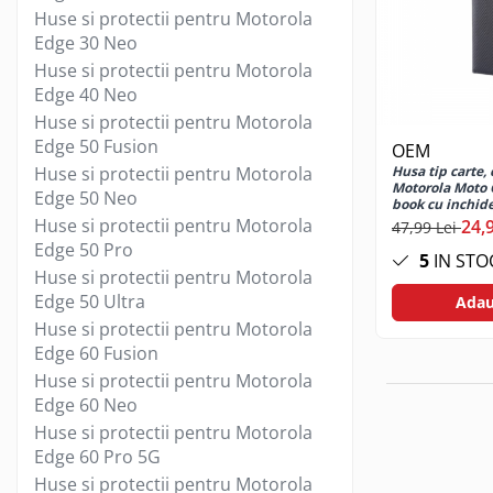
Jocuri de masa
Huse si protectii pentru Motorola
Edge 30 Neo
Machiaj temporar si efecte speciale
Huse si protectii pentru Motorola
Seturi si jocuri creative
Edge 40 Neo
Articole pentru creatori de
Huse si protectii pentru Motorola
continut
Edge 50 Fusion
OEM
Hub-uri si adaptoare Editare &
Huse si protectii pentru Motorola
Husa tip carte,
Munca mobila
Motorola Moto 
Edge 50 Neo
book cu inchid
Microfoane Video & Vlogging
functie stand, 
Huse si protectii pentru Motorola
24,
47,99 Lei
Selfie Stickuri pentru Vlogging &
Edge 50 Pro
Continut Video
5
IN STO
Huse si protectii pentru Motorola
Jucarii
Edge 50 Ultra
Adau
Masinute si vehicule
Huse si protectii pentru Motorola
Nisip kinetic si modelabil
Edge 60 Fusion
Accesorii Gaming
Huse si protectii pentru Motorola
Edge 60 Neo
Casti Gaming
Huse si protectii pentru Motorola
Fashion Items
Edge 60 Pro 5G
Gamepad
Huse si protectii pentru Motorola