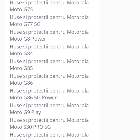
Huse si protectii pentru Motorola
Priza bricheta auto
Moto G75
Priza retea
Huse si protectii pentru Motorola
Microfoane
Moto G77 5G
Huse si protectii pentru Motorola
Microfoane Wireless & Bluetooth
Moto G8 Power
Microfon cu fir
Huse si protectii pentru Motorola
Mouse
Moto G84
Mouse USB
Huse si protectii pentru Motorola
Mouse wireless
Moto G85
Mouse Pad
Huse si protectii pentru Motorola
Moto G86
Color
Huse si protectii pentru Motorola
Cu suport
Moto G86 5G Power
Design
Huse si protectii pentru Motorola
Multimedia Player
Moto G9 Play
Radio Player
Huse si protectii pentru Motorola
Unitati optice externe
Moto S30 PRO 5G
Huse si protectii pentru Motorola
Paste termoconductoare