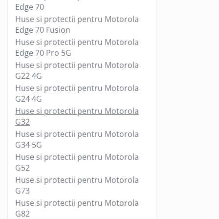
Edge 70
Gamepad USB
Huse si protectii pentru Motorola
Microfoane Gaming
Edge 70 Fusion
Mouse Gaming
Huse si protectii pentru Motorola
Mouse Pad Gaming
Edge 70 Pro 5G
Huse si protectii pentru Motorola
Tastatura Gaming
G22 4G
Accesorii IT
Huse si protectii pentru Motorola
Accesorii laptop
G24 4G
Cooler laptop
Huse si protectii pentru Motorola
Ventilatoare USB
G32
Accesorii monitoare
Huse si protectii pentru Motorola
G34 5G
Suporturi monitoare
Huse si protectii pentru Motorola
Accesorii smartphone
G52
Accesorii SIM
Huse si protectii pentru Motorola
Adaptoare smartphone
G73
Cabluri iPhone
Huse si protectii pentru Motorola
G82
Cabluri microUSB