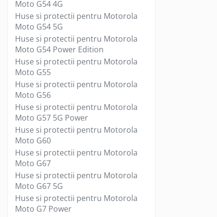
Casti mari bluetooth
Moto G54 4G
Huse si protectii pentru Motorola
Casti mari cu microfon
Moto G54 5G
Casti mari fara microfon
Huse si protectii pentru Motorola
Casti medii bluetooth
Moto G54 Power Edition
Casti medii cu microfon
Huse si protectii pentru Motorola
Casti medii fara microfon
Moto G55
Cititoare Carduri
Huse si protectii pentru Motorola
Cititor Carduri USB 2.0
Moto G56
Cititor Carduri USB 3.0
Huse si protectii pentru Motorola
Moto G57 5G Power
Hub-uri USB
Huse si protectii pentru Motorola
Hub-uri USB 2.0
Moto G60
Hub-uri USB 3.0
Huse si protectii pentru Motorola
Incarcatoare Laptop
Moto G67
Auto si retea
Huse si protectii pentru Motorola
Moto G67 5G
Priza bricheta auto
Huse si protectii pentru Motorola
Priza retea
Moto G7 Power
Incarcator USB