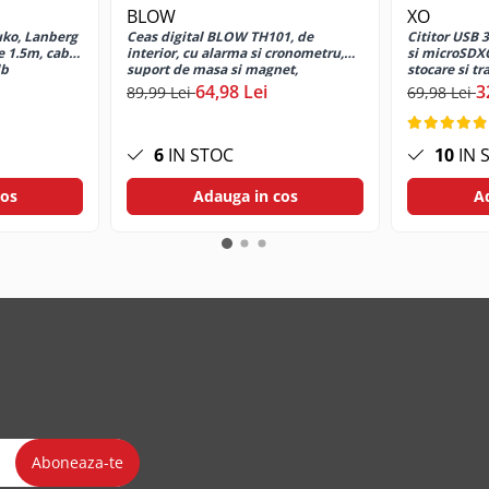
BLOW
XO
uko, Lanberg
Ceas digital BLOW TH101, de
Cititor USB 
e 1.5m, cablu
interior, cu alarma si cronometru,
si microSDXC
lb
suport de masa si magnet,
stocare si tr
83x73x22mm, alb
negru
64,98 Lei
3
89,99 Lei
69,98 Lei
6
IN STOC
10
IN 
cos
Adauga in cos
A