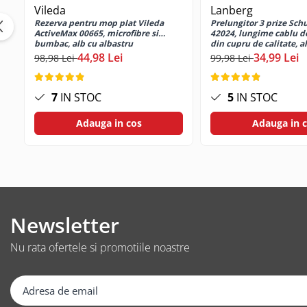
Gamepad USB
Vileda
Lanberg
Rezerva pentru mop plat Vileda
Prelungitor 3 prize Sch
Microfoane Gaming
ActiveMax 00665, microfibre si
42024, lungime cablu d
bumbac, alb cu albastru
din cupru de calitate, a
Mouse Gaming
44,98 Lei
34,99 Lei
98,98 Lei
99,98 Lei
Mouse Pad Gaming
Tastatura Gaming
7
IN STOC
5
IN STOC
Accesorii IT
Adauga in cos
Adauga in 
Accesorii laptop
Cooler laptop
Ventilatoare USB
Accesorii monitoare
Suporturi monitoare
Newsletter
Accesorii smartphone
Nu rata ofertele si promotiile noastre
Accesorii SIM
Adaptoare smartphone
Cabluri iPhone
Cabluri microUSB