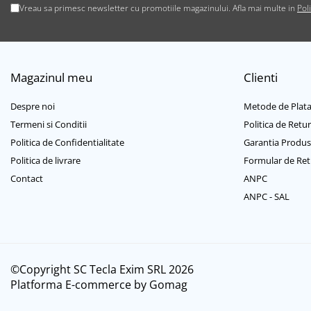
Vreau sa primesc newsletter cu promotiile magazinului. Afla mai multe in
Pol
Cabluri USB tip C
Casti cu cablu
Casti wireless
Gadgets smartphone
Magazinul meu
Clienti
Huse smartphone
Incarcatoare wireless
Despre noi
Metode de Plat
Incarcator auto
Termeni si Conditii
Politica de Retur
Incarcator priza retea
Politica de Confidentialitate
Garantia Produs
Lentile smartphone
Politica de livrare
Formular de Ret
Microfoane pentru smartphone
Contact
ANPC
Ochelari Virtuali pentru
ANPC - SAL
smartphone
Selfie Stickuri & Stative pentru
Smartphone
Stickers smartphone
©Copyright SC Tecla Exim SRL 2026
Stylus pen
Platforma E-commerce by Gomag
Suport auto
Suport birou