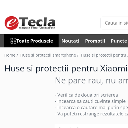
Toate Produsele
Accesorii Diverse
Accesorii auto
Toate Produsele
Noutati
Promotii
Puncte 
Auto accesorii scule
Becuri auto
Home /
Huse si protectii smartphone /
Huse si protectii pentru
Bricheta auto
Huse si protectii pentru Xiaom
Car DVR
Car FM
Ne pare rau, nu am
Huse Talon & Permis
Tractare Auto
- Verifica de doua ori scrierea
Accesorii Foto
- Incearca sa cauti cuvinte simple
- Incearca o cautare mai putin spe
Huse foto
- Va puteti restrange rezultatele ca
Articole divertisment
Joc pentru degete