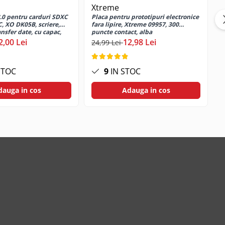
Xtreme
3.0 pentru carduri SDXC
Placa pentru prototipuri electronice
B
, XO DK05B, scriere,
fara lipire, Xtreme 09957, 300
L
ansfer date, cu capac,
puncte contact, alba
1
C
2,00 Lei
12,98 Lei
24,99 Lei
4
STOC
9
IN STOC
dauga in cos
Adauga in cos