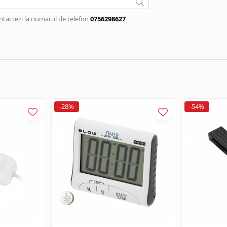
ntactezi la numarul de telefon
0756298627
-28%
-54%