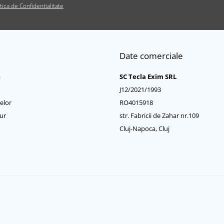
itica de Confidentialitate
Date comerciale
a
SC Tecla Exim SRL
J12/2021/1993
elor
RO4015918
ur
str. Fabricii de Zahar nr.109
Cluj-Napoca, Cluj