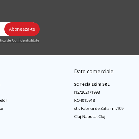
itica de Confidentialitate
Date comerciale
a
SC Tecla Exim SRL
J12/2021/1993
elor
RO4015918
ur
str. Fabricii de Zahar nr.109
Cluj-Napoca, Cluj