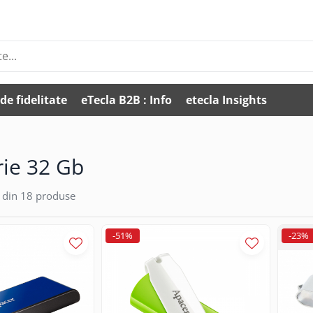
de fidelitate
eTecla B2B : Info
etecla Insights
ie 32 Gb
din
18
produse
-51%
-23%