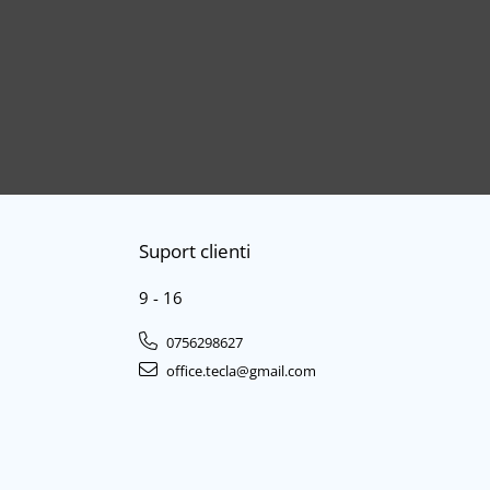
Suport clienti
9 - 16
0756298627
office.tecla@gmail.com