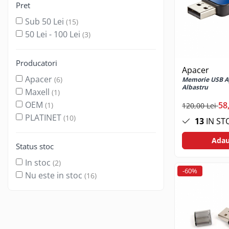
Pret
Jocuri de masa
Machiaj temporar si efecte speciale
Sub 50 Lei
(15)
Seturi si jocuri creative
50 Lei - 100 Lei
(3)
Articole pentru creatori de
continut
Producatori
Apacer
Hub-uri si adaptoare Editare &
Apacer
(6)
Memorie USB Ap
Munca mobila
Albastru
Maxell
(1)
Microfoane Video & Vlogging
OEM
58
(1)
120,00 Lei
Selfie Stickuri pentru Vlogging &
PLATINET
(10)
Continut Video
13
IN ST
Jucarii
Adau
Status stoc
Masinute si vehicule
Nisip kinetic si modelabil
In stoc
(2)
-60%
Nu este in stoc
Accesorii Gaming
(16)
Casti Gaming
Fashion Items
Gamepad