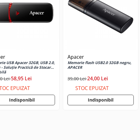
er
Apacer
ie USB Apacer 32GB, USB 2.0,
Memorie flash USB2.0 32GB negru,
- Soluție Practică de Stocare
APACER
bilă
58,95 Lei
24,00 Lei
0 Lei
39,00 Lei
TOC EPUIZAT
STOC EPUIZAT
Indisponibil
Indisponibil