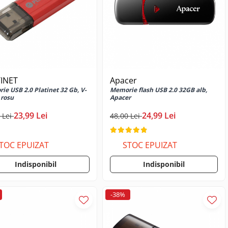
INET
Apacer
ie USB 2.0 Platinet 32 Gb, V-
Memorie flash USB 2.0 32GB alb,
 rosu
Apacer
23,99 Lei
24,99 Lei
 Lei
48,00 Lei
TOC EPUIZAT
STOC EPUIZAT
Indisponibil
Indisponibil
-38%