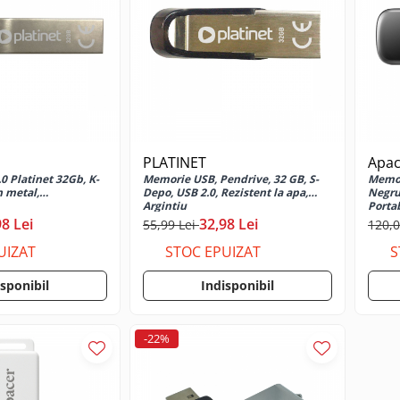
PLATINET
Apac
0 Platinet 32Gb, K-
Memorie USB, Pendrive, 32 GB, S-
Memor
n metal,
Depo, USB 2.0, Rezistent la apa,
Negru 
Argintiu
Porta
98 Lei
32,98 Lei
55,99 Lei
120,0
UIZAT
STOC EPUIZAT
S
isponibil
Indisponibil
-22%