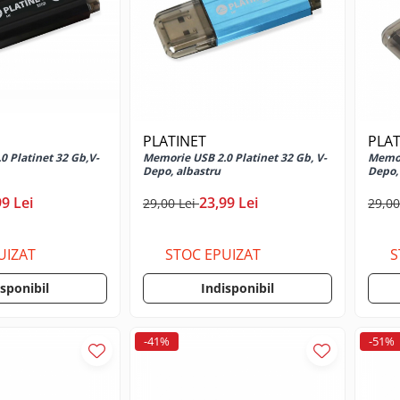
PLATINET
PLAT
0 Platinet 32 Gb,V-
Memorie USB 2.0 Platinet 32 Gb, V-
Memor
Depo, albastru
Depo,
99 Lei
23,99 Lei
29,00 Lei
29,00
UIZAT
STOC EPUIZAT
S
isponibil
Indisponibil
-41%
-51%