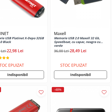
INET
Maxell
ie USB Platinet X-Depo 32GB
Memorie USB 2.0 Maxell 32 Gb,
.0 Black
Speedboat, cu capac, neagra cu
verde
22,98 Lei
28,49 Lei
 Lei
36,00 Lei
TOC EPUIZAT
STOC EPUIZAT
Indisponibil
Indisponibil
-48%