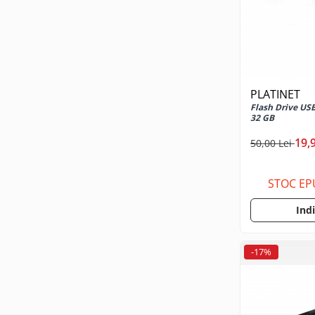
Gamepad USB
Microfoane Gaming
Mouse Gaming
Mouse Pad Gaming
Tastatura Gaming
PLATINET
Flash Drive USB
Accesorii IT
32 GB
Accesorii laptop
19,
50,00 Lei
Cooler laptop
Ventilatoare USB
STOC EP
Accesorii monitoare
Ind
Suporturi monitoare
Accesorii smartphone
-17%
Accesorii SIM
Adaptoare smartphone
Cabluri iPhone
Cabluri microUSB