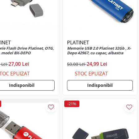
INET
PLATINET
ie Flash Drive Platinet, OTG,
Memorie USB 2.0 Platinet 32Gb , X-
, model BX-DEPO
Depo 42967, cu capac, albastra
27,00 Lei
24,99 Lei
 Lei
50,00 Lei
TOC EPUIZAT
STOC EPUIZAT
Indisponibil
Indisponibil
-21%