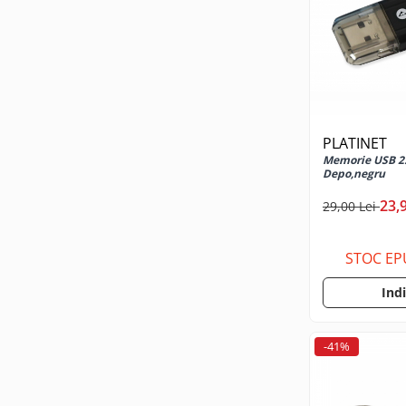
Cabluri USB tip C
Casti cu cablu
Casti wireless
Gadgets smartphone
Huse smartphone
Incarcatoare wireless
PLATINET
Incarcator auto
Memorie USB 2.
Depo,negru
Incarcator priza retea
Lentile smartphone
23,
29,00 Lei
Microfoane pentru smartphone
Ochelari Virtuali pentru
STOC EP
smartphone
Selfie Stickuri & Stative pentru
Ind
Smartphone
Stickers smartphone
-41%
Stylus pen
Suport auto
Suport birou