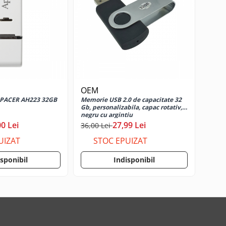
OEM
PACER AH223 32GB
Memorie USB 2.0 de capacitate 32
Gb, personalizabila, capac rotativ,
negru cu argintiu
00 Lei
27,99 Lei
36,00 Lei
UIZAT
STOC EPUIZAT
isponibil
Indisponibil