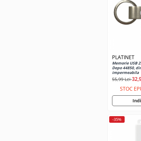
Telecomanda Smart
Accesorii tablete
Folie tablete
Husa tableta
Huse si protectii pentru Apple iPad
10.2 (gen 7/8/9)
Huse si protectii pentru Apple iPad
PLATINET
10.9 (gen 10, 2022)
Memorie USB 2.
Depo 44850, di
Huse si protectii pentru Apple iPad
impermeabila
Air 10.9 (gen 4/5)
32,
55,99 Lei
Huse si protectii pentru Apple iPad
STOC EP
Pro 11 (2024)
Huse si protectii pentru Samsung
Ind
Galaxy Tab A9
Huse si protectii pentru Samsung
-35%
Galaxy Tab A9+
Tastatura tableta
Accesorii Televizoare