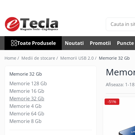
Toate Produsele
Accesorii Diverse
Accesorii auto
Toate Produsele
Noutati
Promotii
Puncte 
Auto accesorii scule
Becuri auto
Home /
Medii de stocare /
Memorii USB 2.0 /
Memorie 32 Gb
Bricheta auto
Memor
Car DVR
Memorie 32 Gb
Car FM
Memorie 128 Gb
Afiseaza:
1-
18
Huse Talon & Permis
Memorie 16 Gb
Tractare Auto
Memorie 32 Gb
-51%
Accesorii Foto
Memorie 4 Gb
Memorie 64 Gb
Huse foto
Memorie 8 Gb
Articole divertisment
Joc pentru degete