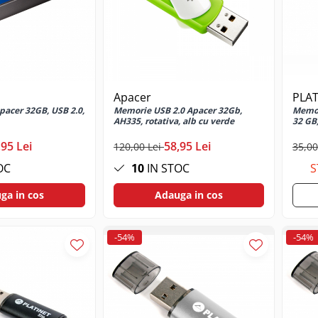
Apacer
PLAT
acer 32GB, USB 2.0,
Memorie USB 2.0 Apacer 32Gb,
Memor
AH335, rotativa, alb cu verde
32 GB
,95 Lei
58,95 Lei
120,00 Lei
35,00
OC
10
IN STOC
S
ga in cos
Adauga in cos
-54%
-54%