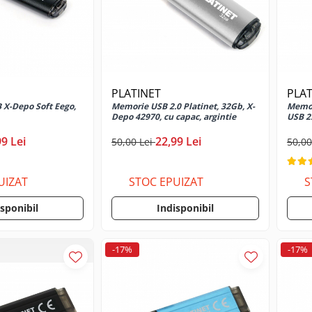
PLATINET
PLAT
 X-Depo Soft Eego,
Memorie USB 2.0 Platinet, 32Gb, X-
Memor
Depo 42970, cu capac, argintie
USB 2
99 Lei
22,99 Lei
50,00 Lei
50,00
UIZAT
STOC EPUIZAT
S
isponibil
Indisponibil
-17%
-17%