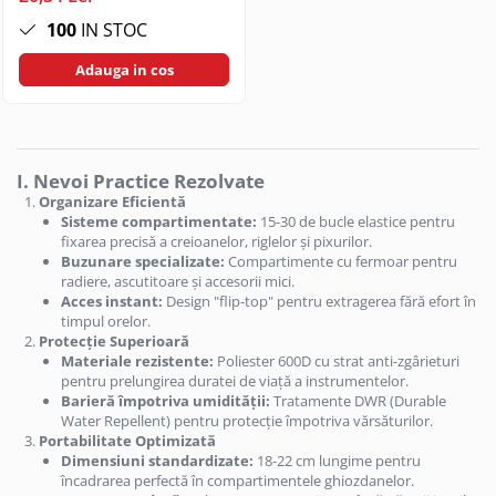
Huse si protectii pentru Motorola
100
IN STOC
Edge 50 Pro
Huse si protectii pentru Motorola
Adauga in cos
Edge 50 Ultra
Huse si protectii pentru Motorola
Edge 60 Fusion
Huse si protectii pentru Motorola
I. Nevoi Practice Rezolvate
Edge 60 Neo
Organizare Eficientă
Huse si protectii pentru Motorola
Sisteme compartimentate:
15-30 de bucle elastice pentru
Edge 60 Pro 5G
fixarea precisă a creioanelor, riglelor și pixurilor.
Buzunare specializate:
Compartimente cu fermoar pentru
Huse si protectii pentru Motorola
radiere, ascutitoare și accesorii mici.
Edge 70
Acces instant:
Design "flip-top" pentru extragerea fără efort în
Huse si protectii pentru Motorola
timpul orelor.
Edge 70 Fusion
Protecție Superioară
Materiale rezistente:
Poliester 600D cu strat anti-zgârieturi
Huse si protectii pentru Motorola
pentru prelungirea duratei de viață a instrumentelor.
Edge 70 Pro 5G
Barieră împotriva umidității:
Tratamente DWR (Durable
Huse si protectii pentru Motorola
Water Repellent) pentru protecție împotriva vărsăturilor.
G22 4G
Portabilitate Optimizată
Dimensiuni standardizate:
18-22 cm lungime pentru
Huse si protectii pentru Motorola
încadrarea perfectă în compartimentele ghiozdanelor.
G24 4G