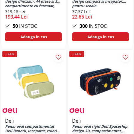
design dinozaur, 44 piese si 3
design compact si incapator,
Perforatoare de birou
Huse si protectii pentru iPhone 13
compartimente cu fermoar,
pentru scoala
pentru scoala
319,18 Lei
37,37 Lei
Pro Max
193,44 Lei
22,65 Lei
Huse si protectii pentru iPhone 14
50
IN STOC
300
IN STOC
Huse si protectii pentru iPhone 14
Plus
Adauga in cos
Adauga in cos
Huse si protectii pentru iPhone 14
Pro
-39%
-39%
Huse si protectii pentru iPhone 14
Pro Max
Huse si protectii pentru iPhone 15
Huse si protectii pentru iPhone 15
Plus
Huse si protectii pentru iPhone 15
Pro
Huse si protectii pentru iPhone 15
Pro Max
Huse si protectii pentru iPhone 16
Deli
Deli
Huse si protectii pentru iPhone 16
Penar oval compartimentat
Penar oval rigid Deli Spaceship,
Deli Benetil, incapator, culori
design 3D, compartimentat,
Plus