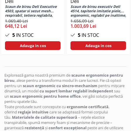
Deli
Deli
Microfoane Wireless & Bluetooth
Creioane pentru marcat si tehnice
Scaun de birou Deli Executive
Scaun de birou executiv Deli
Huse si protectii pentru Honor X6B
Microfon cu fir
4503, spatar si sezut mesh
4514, tapiterie imitatie piele,
Evidentiatoare textmarker
Huse si protectii pentru Honor X70
respirabil, tetiera reglabila,
ergonomic, reglabil pe inaltime,
Mouse
ergonomic pentru munca la
pentru birou
1.069,40 Lei
1.656,09 Lei
Finelinere
Huse si protectii pentru Honor X8
birou
648,12 Lei
1.003,69 Lei
Mouse USB
Instrumente scris multifunctionale
Huse si protectii pentru Honor X8
5
IN STOC
5
IN STOC
Mouse wireless
5G
Linere
Mouse Pad
Huse si protectii pentru Honor X8C
Marker pentru CD/DVD/BD
Adauga in cos
Adauga in cos
4G
Marker pentru tabla de scris
Color
Huse si protectii pentru Honor X9A
Marker permanent
Cu suport
Huse si protectii pentru Huawei
Markere speciale pentru desen si
Design
arta
Huse si protectii diverse pentru
Multimedia Player
Explorează gama noastră premium de
scaune ergonomice pentru
Huawei
Markere textile
birou
, alese pentru a transforma modul în care lucrezi. Fie că optezi
Radio Player
pentru un
scaun ergonomic cu sincro-mechanism
pentru mișcare
Huse si protectii pentru Huawei
Penite si convertoare pentru stilou
dinamică, un model
cu suport lombar reglabil independent
sau
Unitati optice externe
Mate 10 Lite
Pixuri cu gel
un
scaun ergonomic pentru home office
, vei găsi soluția perfectă
Paste termoconductoare
Huse si protectii pentru Huawei
pentru spatele tău.
Pixuri cu mecanism
Mate 10 Pro
Toate produsele sunt concepute cu
ergonomie certificată
,
Placa de sunet
Pixuri cu suport
oferind
reglaje intuitive
care se adaptează formei corpului
Huse si protectii pentru Huawei
Conectare USB
tău.
Materialele de calitate superioară
– rețele elastice
Pixuri premium
Mate 20 Lite
transpirabile, spumă memory foam și mecanisme de precizie –
Set accesorii IT
Pixuri unica folosinta
Huse si protectii pentru Huawei
garantează
rezistență
și
confort excepțional
peste ani de utilizare