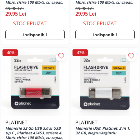
Mb/s, citire 100 Mb/s, cu capac,
Mb/s, citire 100 Mb/s, cu capac,
iPhone
Coperti din plastic pentru
neagra
albastra
49,98 Lei
49,98 Lei
indosariat
Huse si protectii pentru iPhone 11
29,95 Lei
29,95 Lei
Folii laminare
Huse si protectii pentru iPhone 11
STOC EPUIZAT
STOC EPUIZAT
Pro
Inele metalice pentru indosariat
Huse si protectii pentru iPhone 11
Inele plastic îndosariere
Indisponibil
Indisponibil
Pro Max
Stampile si accesorii
Huse si protectii pentru iPhone 12
Datiere
-40%
-43%
Huse si protectii pentru iPhone 12
Tus si cerneala pentru stampile
Mini
Tusiere
Huse si protectii pentru iPhone 12
Tehnica de birou
Pro
Huse si protectii pentru iPhone 12
Aparate de indosariat
Pro Max
Calculatoare numerice
Huse si protectii pentru iPhone 13
Capsatoare
Huse si protectii pentru iPhone 13
Decapsatoare
Mini
Ghilotine pentru hârtie
PLATINET
PLATINET
Huse si protectii pentru iPhone 13
Laminatoare hartie
Pro
Memorie 32 Gb USB 3.0 si USB
Memorie USB, Platinet, 2 in 1,
tip C , Platinet 45453, scriere 40
32 GB, Negru/Argintiu
Lupe si instrumente optice
Huse si protectii pentru iPhone 13
Mb/s, citire 100 Mb/s, cu capac,