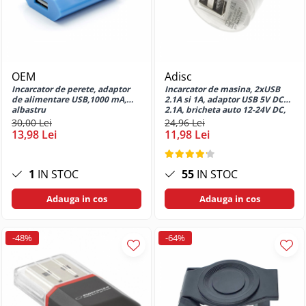
G32
Huse si protectii pentru Motorola
G34 5G
Huse si protectii pentru Motorola
G52
OEM
Adisc
Huse si protectii pentru Motorola
Incarcator de perete, adaptor
Incarcator de masina, 2xUSB
de alimentare USB,1000 mA,
2.1A si 1A, adaptor USB 5V DC
G73
albastru
2.1A, bricheta auto 12-24V DC,
Huse si protectii pentru Motorola
alb
30,00 Lei
24,96 Lei
G82
13,98 Lei
11,98 Lei
Huse si protectii pentru Motorola
G84
1
IN STOC
55
IN STOC
Huse si protectii pentru Motorola
Moto E13
Adauga in cos
Adauga in cos
Huse si protectii pentru Motorola
Moto E14
-48%
-64%
Huse si protectii pentru Motorola
Moto E15
Huse si protectii pentru Motorola
Moto E20