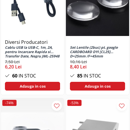
Huse si protectii pentru Motorola
Moto G86 5G Power
Huse si protectii pentru Motorola
Moto G9 Play
Huse si protectii pentru Motorola
Moto S30 PRO 5G
Huse si protectii pentru Motorola
Diversi Producatori
Thinkphone 25
Cablu USB la USB-C, 1m, 2A,
Set Lentile (2buc) pt. google
pentru Incarcare Rapida si
CARDBOARD DYI [CL25]
Huse si protectii pentru Nokia
Transfer Date, Negru JML-25948
D=25mm /F=45mm
7,50 Lei
10,16 Lei
Huse si protectii diverse pentru
6,20 Lei
8,40 Lei
Nokia
60
IN STOC
85
IN STOC
Huse si protectii pentru Nokia 230
Huse si protectii pentru Nothing
Adauga in cos
Adauga in cos
Phone
Huse si protectii pentru Nothing
-74%
-53%
Phone 1
Huse si protectii pentru Nothing
Phone 2a
Huse si protectii pentru Nothing