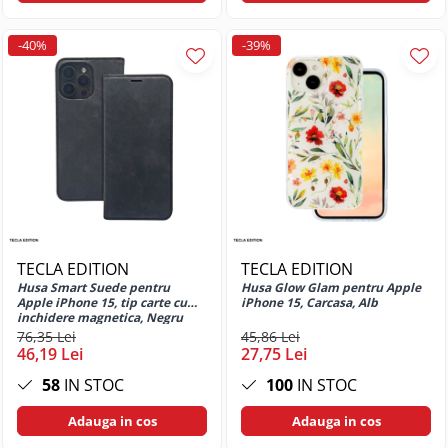
Moto G86
Huse si protectii pentru Motorola
-40%
-39%
Moto G86 5G Power
Huse si protectii pentru Motorola
Moto G9 Play
Huse si protectii pentru Motorola
Moto S30 PRO 5G
Huse si protectii pentru Motorola
Thinkphone 25
Huse si protectii pentru Nokia
Huse si protectii diverse pentru
TECLA EDITION
TECLA EDITION
Nokia
Husa Smart Suede pentru
Husa Glow Glam pentru Apple
Huse si protectii pentru Nokia 230
Apple iPhone 15, tip carte cu
iPhone 15, Carcasa, Alb
inchidere magnetica, Negru
Huse si protectii pentru Nothing
76,35 Lei
45,86 Lei
Phone
46,19 Lei
27,75 Lei
Huse si protectii pentru Nothing
58
IN STOC
100
IN STOC
Phone 1
Huse si protectii pentru Nothing
Adauga in cos
Adauga in cos
Phone 2a