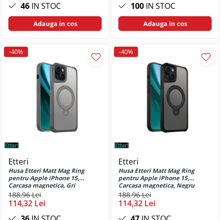
Moto E20
46
IN STOC
100
IN STOC
Huse si protectii pentru Motorola
Adauga in cos
Adauga in cos
Moto E20S
Huse si protectii pentru Motorola
Moto E22
-40%
-40%
Huse si protectii pentru Motorola
Moto E22i
Huse si protectii pentru Motorola
Moto E30
Huse si protectii pentru Motorola
Moto E32
Huse si protectii pentru Motorola
Moto E32s
Huse si protectii pentru Motorola
Etteri
Etteri
Moto E40
Husa Etteri Matt Mag Ring
Husa Etteri Matt Mag Ring
Huse si protectii pentru Motorola
pentru Apple iPhone 15,
pentru Apple iPhone 15,
Moto G04
Carcasa magnetica, Gri
Carcasa magnetica, Negru
188,96 Lei
188,96 Lei
Huse si protectii pentru Motorola
114,32 Lei
114,32 Lei
Moto G05
36
IN STOC
47
IN STOC
Huse si protectii pentru Motorola