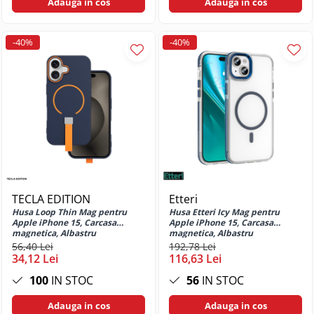
Adauga in cos
Adauga in cos
Huse si protectii pentru Motorola
Moto G60
-40%
-40%
Huse si protectii pentru Motorola
Moto G67
Huse si protectii pentru Motorola
Moto G67 5G
Huse si protectii pentru Motorola
Moto G7 Power
Huse si protectii pentru Motorola
Moto G75
Huse si protectii pentru Motorola
Moto G77 5G
TECLA EDITION
Etteri
Huse si protectii pentru Motorola
Husa Loop Thin Mag pentru
Husa Etteri Icy Mag pentru
Apple iPhone 15, Carcasa
Apple iPhone 15, Carcasa
Moto G8 Power
magnetica, Albastru
magnetica, Albastru
Huse si protectii pentru Motorola
56,40 Lei
192,78 Lei
Moto G84
34,12 Lei
116,63 Lei
Huse si protectii pentru Motorola
100
IN STOC
56
IN STOC
Moto G85
Adauga in cos
Adauga in cos
Huse si protectii pentru Motorola