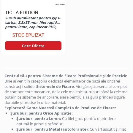
Moto G60
Huse si protectii pentru Motorola
TECLA EDITION
Moto G67
Surub autofiletant pentru gips-
carton, 3.5x55 mm, filet rapid
Huse si protectii pentru Motorola
pentru lemn, cap inecat PH2,
Moto G67 5G
otel fosfatat
STOC EPUIZAT
Huse si protectii pentru Motorola
Moto G7 Power
Cere Oferta
Huse si protectii pentru Motorola
Moto G75
Huse si protectii pentru Motorola
Moto G77 5G
Centrul tău pentru Sisteme de Fixare Profesionale și de Precizie
Huse si protectii pentru Motorola
Bine ai venit în categoria dedicată elementelor de bază ale oricărei
Moto G8 Power
construcții solide:
Sistemele de Fixare
. Aici găsești arsenalul complet
de componente mecanice, de la cele mai mici șuruburi până la cele mai
Huse si protectii pentru Motorola
puternice sisteme de ancorare, alese pentru a asigura prinderi sigure,
Moto G84
durabile și precise în orice material.
Huse si protectii pentru Motorola
Explorează Gama Noastră Completa de Produse de Fixare:
Moto G85
Șuruburi pentru Orice Aplicație:
Șuruburi pentru Lemn:
Cu filet gros pentru o prindere
Huse si protectii pentru Motorola
optimă în grinzi și scânduri.
Moto G86
Șuruburi pentru Metal (autoforante):
Cu vârf ascuțit și filet