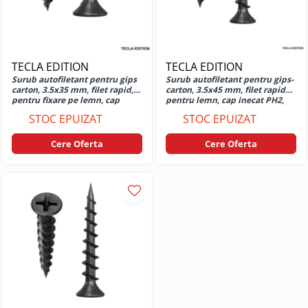
Moto G35
Huse si protectii pentru Motorola
Moto G37
Huse si protectii pentru Motorola
Moto G51
TECLA EDITION
TECLA EDITION
Surub autofiletant pentru gips
Surub autofiletant pentru gips-
Huse si protectii pentru Motorola
carton, 3.5x35 mm, filet rapid,
carton, 3.5x45 mm, filet rapid
Moto G52
pentru fixare pe lemn, cap
pentru lemn, cap inecat PH2,
inecat PH2, otel fosfatat
otel fosfatat
Huse si protectii pentru Motorola
STOC EPUIZAT
STOC EPUIZAT
Moto G54 4G
Cere Oferta
Cere Oferta
Huse si protectii pentru Motorola
Moto G54 5G
Huse si protectii pentru Motorola
Moto G54 Power Edition
Huse si protectii pentru Motorola
Moto G55
Huse si protectii pentru Motorola
Moto G56
Huse si protectii pentru Motorola
Moto G57 5G Power
Huse si protectii pentru Motorola