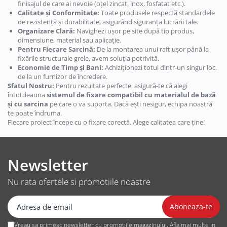
Technology Limited Nothing Phone
finisajul de care ai nevoie (oțel zincat, inox, fosfatat etc.).
Calitate și Conformitate:
Toate produsele respectă standardele
3a Pro
Huse si protectii pentru Oppo
de rezistență și durabilitate, asigurând siguranța lucrării tale.
Organizare Clară:
Navighezi ușor pe site după tip produs,
Huse si protectii diverse pentru
dimensiune, material sau aplicație.
Oppo
Pentru Fiecare Sarcină:
De la montarea unui raft ușor până la
Huse si protectii pentru Oppo 14FS
fixările structurale grele, avem soluția potrivită.
5G
Economie de Timp și Bani:
Achiziționezi totul dintr-un singur loc,
de la un furnizor de încredere.
Huse si protectii pentru Oppo A15
Sfatul Nostru:
Pentru rezultate perfecte, asigură-te că alegi
Huse si protectii pentru Oppo A15S
întotdeauna
sistemul de fixare compatibil cu materialul de bază
și cu sarcina
pe care o va suporta. Dacă ești nesigur, echipa noastră
Huse si protectii pentru Oppo A16
te poate îndruma.
Huse si protectii pentru Oppo A16s
Fiecare proiect începe cu o fixare corectă. Alege calitatea care ține!
Huse si protectii pentru Oppo A17
Huse si protectii pentru Oppo A17k
Huse si protectii pentru Oppo A40
Newsletter
Huse si protectii pentru Oppo A5
Nu rata ofertele si promotiile noastre
5G
Huse si protectii pentru Oppo A5
Pro 5G
Huse si protectii pentru Oppo A54
Vreau sa primesc newsletter cu promotiile magazinului. Afla mai multe in