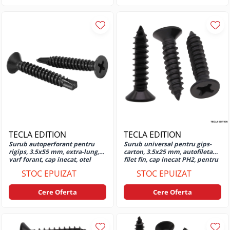
G32
Huse si protectii pentru Motorola
G34 5G
Huse si protectii pentru Motorola
G52
Huse si protectii pentru Motorola
G73
Huse si protectii pentru Motorola
G82
Huse si protectii pentru Motorola
G84
TECLA EDITION
TECLA EDITION
Huse si protectii pentru Motorola
Surub autoperforant pentru
Surub universal pentru gips-
Moto E13
rigips, 3.5x55 mm, extra-lung,
carton, 3.5x25 mm, autofiletant,
varf forant, cap inecat, otel
filet fin, cap inecat PH2, pentru
Huse si protectii pentru Motorola
fosfatat, pentru aplicatii
profile metalice si lemn, otel
Moto E14
STOC EPUIZAT
STOC EPUIZAT
speciale si structuri complexe,
fosfatat
negru
Huse si protectii pentru Motorola
Cere Oferta
Cere Oferta
Moto E15
Huse si protectii pentru Motorola
Moto E20