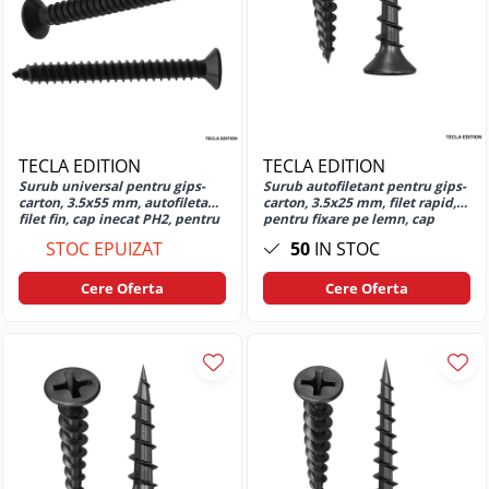
Huse si protectii pentru Motorola
Moto G10
Huse si protectii pentru Motorola
Moto G13
Huse si protectii pentru Motorola
Moto G14
TECLA EDITION
TECLA EDITION
Huse si protectii pentru Motorola
Surub universal pentru gips-
Surub autofiletant pentru gips-
Moto G15
carton, 3.5x55 mm, autofiletant,
carton, 3.5x25 mm, filet rapid,
Huse si protectii pentru Motorola
filet fin, cap inecat PH2, pentru
pentru fixare pe lemn, cap
profile metalice si structura
inecat PH2, otel fosfatat
Moto G17
STOC EPUIZAT
50
IN STOC
lemn, otel fosfatat
Huse si protectii pentru Motorola
Moto G24
Cere Oferta
Cere Oferta
Huse si protectii pentru Motorola
Moto G24 Power
Huse si protectii pentru Motorola
Moto G31
Huse si protectii pentru Motorola
Moto G34
Huse si protectii pentru Motorola