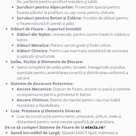
Huse si protectii pentru Motorola
fin, perfecte pentru profiluri metalice și tablă.
Șuruburi pentru Gips-carton:
Proiectate special pentru
Moto G86 5G Power
fixarea plăcilor la profiluri, cu cap conic pentru chituire.
Huse si protectii pentru Motorola
Șuruburi pentru Beton și Zidărie:
Însoțite de dibluri pentru
Moto G9 Play
o fixare robustă în pereți și plăci.
Dibluri de Fixare – Suportul Invizibil:
Huse si protectii pentru Motorola
Dibluri din Nylon:
Universale, pentru sarcini medii în zidărie și
Moto S30 PRO 5G
beton.
Huse si protectii pentru Motorola
Dibluri Metalice:
Pentru sarcini grele și fixări critice.
Thinkphone 25
Dibluri Chimice:
Pentru cea mai mare rezistență de ancorare
și aplicații structurale.
Huse si protectii pentru Nokia
Șaibe, Piulițe și Elemente de Blocare:
Huse si protectii diverse pentru
Gama completă de șaibe plate, Grower, hexagonale și piulițe,
Nokia
esențiale pentru asamblarea corectă și distribuirea uniformă a
sarcinii.
Huse si protectii pentru Nokia 230
Sisteme de Ancorare Puternice:
Huse si protectii pentru Nothing
Ancore Mecanice:
Dopuri de fixare, ancore cu pană și sisteme
Phone
cu expansiune pentru prinderea în beton.
Ancore Chimice:
Rezine de injecție pentru cea mai înaltă
Huse si protectii pentru Nothing
rezistență și flexibilitate.
Phone 1
Cuie, Prezoane și Elemente Diverse:
Cuie de construcție pentru lemn, prezoane, știfturi, inele și
Huse si protectii pentru Nothing
distanțiere pentru orice nevoie specifică de asamblare.
Phone 2a
De ce să cumperi Sisteme de Fixare de la
etecla.ro
?
Huse si protectii pentru Nothing
Gamă Incredibil de Largă:
Găsești EXACT tipul, mărimea și