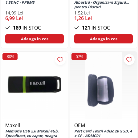
1 SDHC - PPBMS
Albastră - Organizare Sigură
Huse si protectii pentru Motorola
pentru Discuri
Moto G10
14,99 Lei
1,52 Lei
6,99 Lei
1,26 Lei
Huse si protectii pentru Motorola
Moto G13
189
IN STOC
121
IN STOC
Huse si protectii pentru Motorola
Moto G14
Adauga in cos
Adauga in cos
Huse si protectii pentru Motorola
Moto G15
-30%
-57%
Huse si protectii pentru Motorola
Moto G17
Huse si protectii pentru Motorola
Moto G24
Huse si protectii pentru Motorola
Moto G24 Power
Huse si protectii pentru Motorola
Moto G31
Huse si protectii pentru Motorola
Moto G34
Maxell
OEM
Memorie USB 2.0 Maxell 4Gb,
Port Card Textil Adisc 20 x SD, 4
Huse si protectii pentru Motorola
Speedboat, cu capac, neagra
x CF - ADMC01