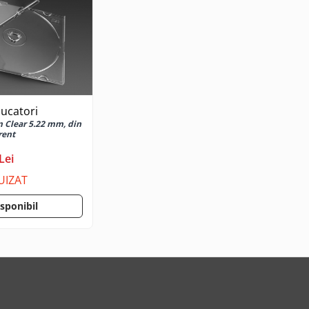
ducatori
m Clear 5.22 mm, din
rent
Lei
UIZAT
isponibil