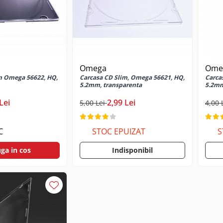
Omega
Ome
m Omega 56622, HQ,
Carcasa CD Slim, Omega 56621, HQ,
Carca
5.2mm, transparenta
5.2mm
Lei
2,99 Lei
5,00 Lei
4,00 
C
STOC EPUIZAT
S
ga in cos
Indisponibil