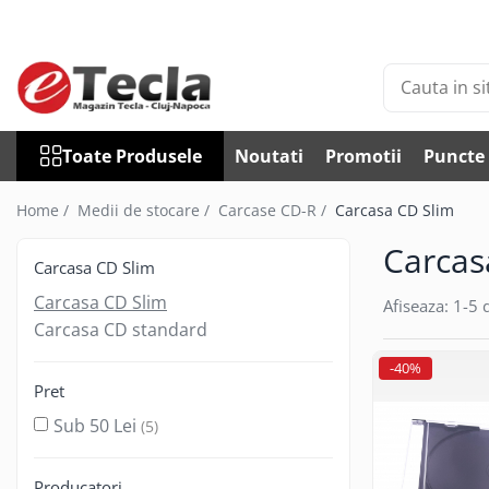
Toate Produsele
Accesorii Diverse
Accesorii auto
Toate Produsele
Noutati
Promotii
Puncte 
Auto accesorii scule
Becuri auto
Home /
Medii de stocare /
Carcase CD-R /
Carcasa CD Slim
Bricheta auto
Carcas
Car DVR
Carcasa CD Slim
Car FM
Carcasa CD Slim
Afiseaza:
1-
5
d
Huse Talon & Permis
Carcasa CD standard
Tractare Auto
-40%
Accesorii Foto
Pret
Huse foto
Sub 50 Lei
(5)
Articole divertisment
Joc pentru degete
Producatori