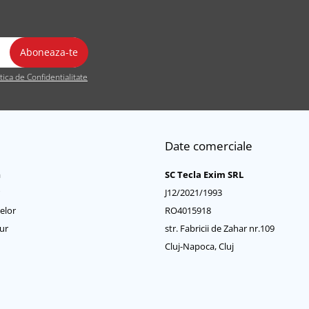
itica de Confidentialitate
Date comerciale
a
SC Tecla Exim SRL
J12/2021/1993
elor
RO4015918
ur
str. Fabricii de Zahar nr.109
Cluj-Napoca, Cluj