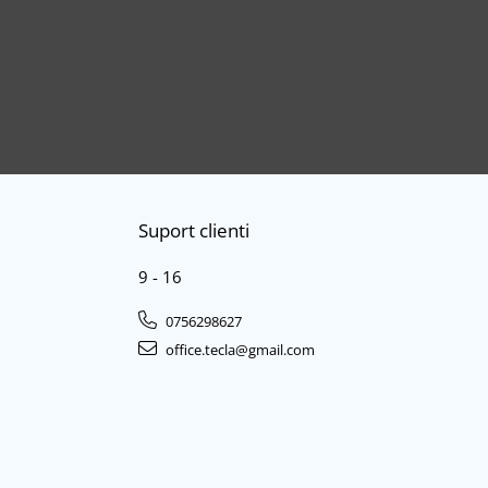
Suport clienti
9 - 16
0756298627
office.tecla@gmail.com