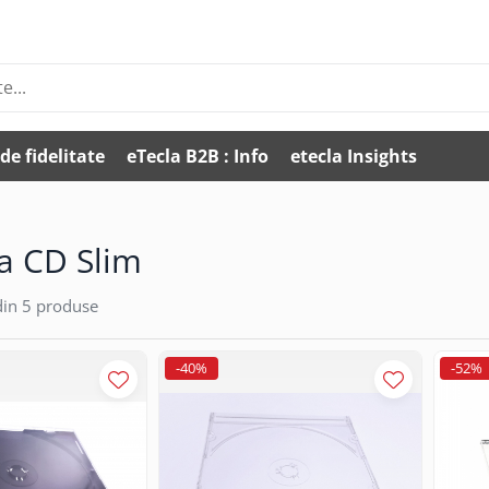
de fidelitate
eTecla B2B : Info
etecla Insights
a CD Slim
in
5
produse
-40%
-52%