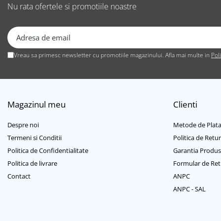
Nu rata ofertele si promotiile noastre
Cabluri USB tip C
Casti cu cablu
Casti wireless
Gadgets smartphone
Vreau sa primesc newsletter cu promotiile magazinului. Afla mai multe in
Pol
Huse smartphone
Incarcatoare wireless
Incarcator auto
Incarcator priza retea
Magazinul meu
Clienti
Lentile smartphone
Microfoane pentru smartphone
Despre noi
Metode de Plat
Ochelari Virtuali pentru
Termeni si Conditii
Politica de Retur
smartphone
Politica de Confidentialitate
Garantia Produs
Selfie Stickuri & Stative pentru
Politica de livrare
Formular de Ret
Smartphone
Contact
ANPC
Stickers smartphone
ANPC - SAL
Stylus pen
Suport auto
Suport birou