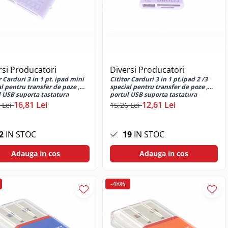
rsi Producatori
Diversi Producatori
r Carduri 3 in 1 pt. ipad mini
Cititor Carduri 3 in 1 pt.ipad 2 /3
l pentru transfer de poze ,
special pentru transfer de poze ,
l USB suporta tastatura
portul USB suporta tastatura
na
externa
16,81 Lei
12,61 Lei
 Lei
15,26 Lei
2
IN STOC
19
IN STOC
Adauga in cos
Adauga in cos
-48%