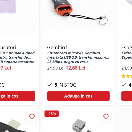
ducatori
Gembird
Espe
5in 1 pt.ipad 4 /ipad
Cititor card microSD, Gembird,
Citito
ntru transfer de
interfata USB 2.0, transfer maxim
Espera
SB suporta tastatura
25 MBps, negru cu rosu
97 Lei
12,68 Lei
24,99 Lei
24,99
OC
5
IN STOC
4
ga in cos
Adauga in cos
-13%