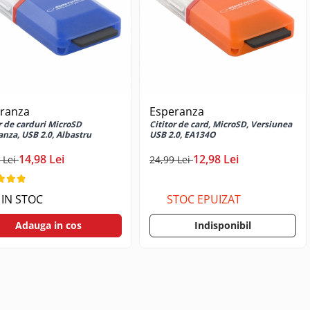
ranza
Esperanza
r de carduri MicroSD
Cititor de card, MicroSD, Versiunea
nza, USB 2.0, Albastru
USB 2.0, EA134O
14,98 Lei
12,98 Lei
 Lei
24,99 Lei
IN STOC
STOC EPUIZAT
Adauga in cos
Indisponibil