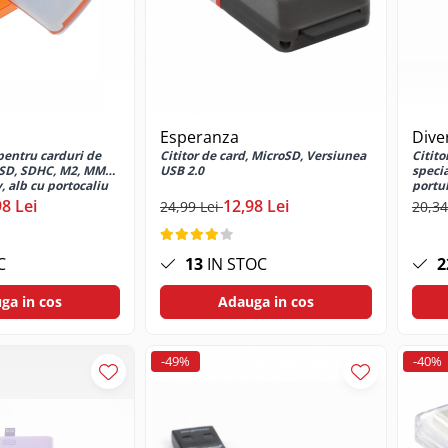
Esperanza
Dive
 pentru carduri de
Cititor de card, MicroSD, Versiunea
Citito
SD, SDHC, M2, MMC,
USB 2.0
specia
, alb cu portocaliu
portu
exter
98 Lei
12,98 Lei
24,99 Lei
20,34
C
13
IN STOC
2
ga in cos
Adauga in cos
-49%
-40%