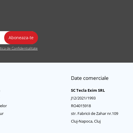
itica de Confidentialitate
Date comerciale
a
SC Tecla Exim SRL
J12/2021/1993
elor
RO4015918
ur
str. Fabricii de Zahar nr.109
Cluj-Napoca, Cluj