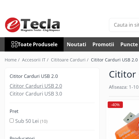
Toate Produsele
Accesorii Diverse
Accesorii auto
Toate Produsele
Noutati
Promotii
Puncte 
Auto accesorii scule
Becuri auto
Home /
Accesorii IT /
Cititoare Carduri /
Cititor Carduri USB 2.0
Bricheta auto
Cititor
Car DVR
Cititor Carduri USB 2.0
Car FM
Cititor Carduri USB 2.0
Afiseaza:
1-
10
Huse Talon & Permis
Cititor Carduri USB 3.0
Tractare Auto
-40%
Accesorii Foto
Pret
Huse foto
Sub 50 Lei
(10)
Articole divertisment
Joc pentru degete
Producatori