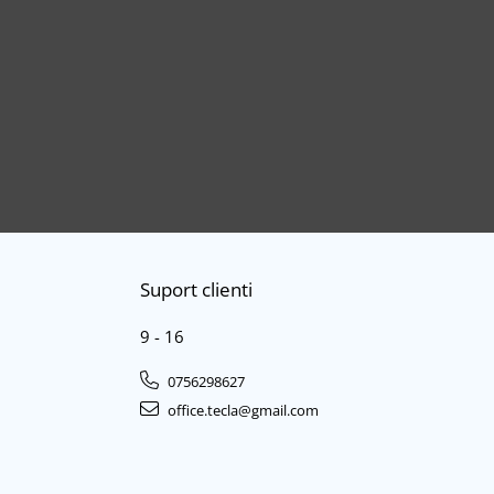
Suport clienti
9 - 16
0756298627
office.tecla@gmail.com