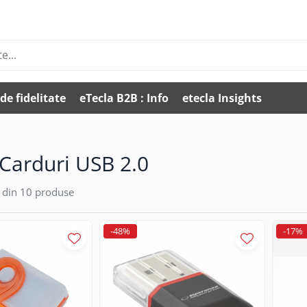
de fidelitate
eTecla B2B : Info
etecla Insights
 Carduri USB 2.0
din
10
produse
-48%
-17%