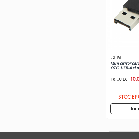
Cabluri USB tip C
Casti cu cablu
Casti wireless
Gadgets smartphone
Huse smartphone
Incarcatoare wireless
Incarcator auto
OEM
Incarcator priza retea
Mini cititor car
OTG, USB-A si 
Lentile smartphone
Microfoane pentru smartphone
10,
18,00 Lei
Ochelari Virtuali pentru
smartphone
STOC EP
Selfie Stickuri & Stative pentru
Smartphone
Ind
Stickers smartphone
Stylus pen
Suport auto
Suport birou