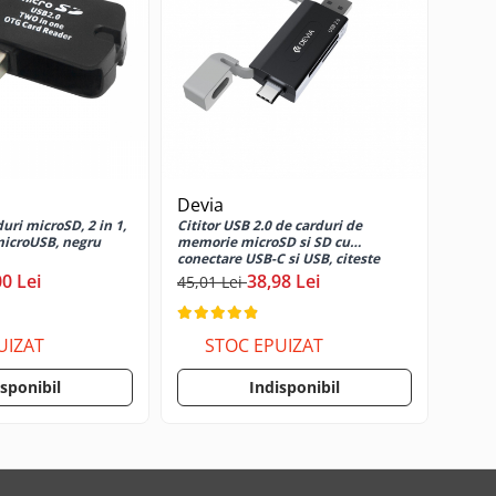
Devia
duri microSD, 2 in 1,
Cititor USB 2.0 de carduri de
microUSB, negru
memorie microSD si SD cu
conectare USB-C si USB, citeste
date pana la 2TB, cu capace din
00 Lei
38,98 Lei
45,01 Lei
silicon
UIZAT
STOC EPUIZAT
isponibil
Indisponibil