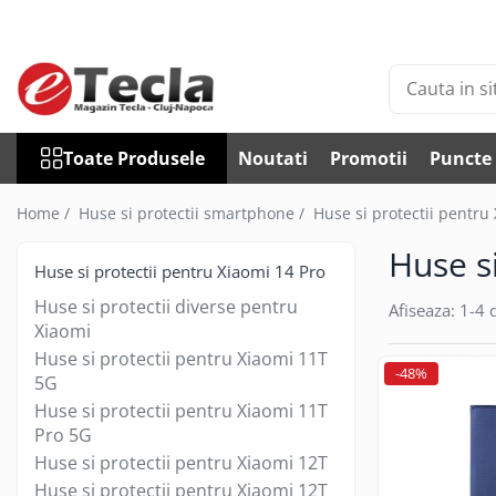
Toate Produsele
Accesorii Diverse
Accesorii auto
Toate Produsele
Noutati
Promotii
Puncte 
Auto accesorii scule
Becuri auto
Home /
Huse si protectii smartphone /
Huse si protectii pentru
Bricheta auto
Huse s
Car DVR
Huse si protectii pentru Xiaomi 14 Pro
Car FM
Huse si protectii diverse pentru
Afiseaza:
1-
4
d
Huse Talon & Permis
Xiaomi
Tractare Auto
Huse si protectii pentru Xiaomi 11T
-48%
5G
Accesorii Foto
Huse si protectii pentru Xiaomi 11T
Huse foto
Pro 5G
Articole divertisment
Huse si protectii pentru Xiaomi 12T
Joc pentru degete
Huse si protectii pentru Xiaomi 12T