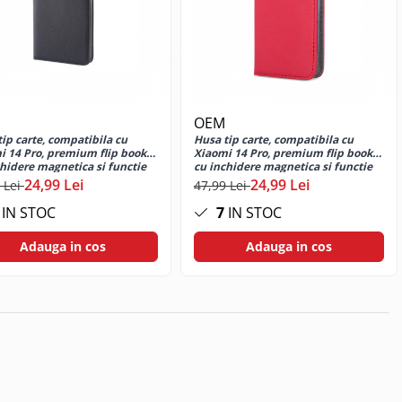
OEM
ip carte, compatibila cu
Husa tip carte, compatibila cu
i 14 Pro, premium flip book
Xiaomi 14 Pro, premium flip book
chidere magnetica si functie
cu inchidere magnetica si functie
, buzunar card, negru
stand, buzunar card, rosie
24,99 Lei
24,99 Lei
 Lei
47,99 Lei
IN STOC
7
IN STOC
Adauga in cos
Adauga in cos