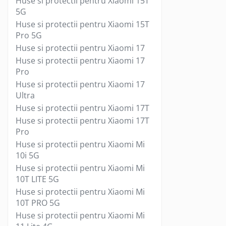
Huse si protectii pentru Xiaomi 15T
Gamepad USB
5G
Microfoane Gaming
Huse si protectii pentru Xiaomi 15T
Pro 5G
Mouse Gaming
Huse si protectii pentru Xiaomi 17
Mouse Pad Gaming
Huse si protectii pentru Xiaomi 17
Tastatura Gaming
Pro
Accesorii IT
Huse si protectii pentru Xiaomi 17
Ultra
Accesorii laptop
Huse si protectii pentru Xiaomi 17T
Cooler laptop
Huse si protectii pentru Xiaomi 17T
Ventilatoare USB
Pro
Accesorii monitoare
Huse si protectii pentru Xiaomi Mi
Suporturi monitoare
10i 5G
Accesorii smartphone
Huse si protectii pentru Xiaomi Mi
10T LITE 5G
Accesorii SIM
Huse si protectii pentru Xiaomi Mi
Adaptoare smartphone
10T PRO 5G
Cabluri iPhone
Huse si protectii pentru Xiaomi Mi
Cabluri microUSB