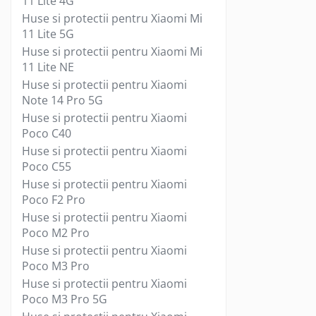
11 Lite 4G
Cabluri USB tip C
Huse si protectii pentru Xiaomi Mi
Casti cu cablu
11 Lite 5G
Casti wireless
Huse si protectii pentru Xiaomi Mi
11 Lite NE
Gadgets smartphone
Huse si protectii pentru Xiaomi
Huse smartphone
Note 14 Pro 5G
Incarcatoare wireless
Huse si protectii pentru Xiaomi
Incarcator auto
Poco C40
Incarcator priza retea
Huse si protectii pentru Xiaomi
Lentile smartphone
Poco C55
Microfoane pentru smartphone
Huse si protectii pentru Xiaomi
Ochelari Virtuali pentru
Poco F2 Pro
smartphone
Huse si protectii pentru Xiaomi
Selfie Stickuri & Stative pentru
Poco M2 Pro
Smartphone
Huse si protectii pentru Xiaomi
Stickers smartphone
Poco M3 Pro
Stylus pen
Huse si protectii pentru Xiaomi
Suport auto
Poco M3 Pro 5G
Suport birou