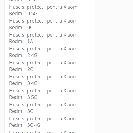
Suporturi TV
Huse si protectii pentru Xiaomi
Redmi 10 5G
Telecomanda TV
Huse si protectii pentru Xiaomi
Boxe
Redmi 10C
Boxe 2.1
Huse si protectii pentru Xiaomi
Boxe bluetooth
Redmi 11A
Boxe USB
Huse si protectii pentru Xiaomi
Soundbar
Redmi 12 4G
Camera Web
Huse si protectii pentru Xiaomi
Redmi 12C
Cu microfon
Huse si protectii pentru Xiaomi
Protectie camera
Redmi 13 4G
Camere supraveghere
Huse si protectii pentru Xiaomi
Exterior
Redmi 13 5G
Casti
Huse si protectii pentru Xiaomi
Redmi 13C
Casti In Ear
Huse si protectii pentru Xiaomi
Casti In Ear bluetooth
Redmi 13C 4G
Casti In Ear cu microfon
Huse si protectii pentru Xiaomi