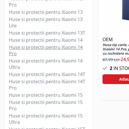
Jocuri de masa
Pro
Machiaj temporar si efecte speciale
Huse si protectii pentru Xiaomi 13
Seturi si jocuri creative
Huse si protectii pentru Xiaomi 13
Lite
Articole pentru creatori de
continut
Huse si protectii pentru Xiaomi 13T
OEM
Huse si protectii pentru Xiaomi 14
Hub-uri si adaptoare Editare &
Husa tip carte,
Munca mobila
Huse si protectii pentru Xiaomi 14
Xiaomi 14 Pro,
Pro
cu inchidere ma
Microfoane Video & Vlogging
stand, buzunar 
24,
47,99 Lei
Huse si protectii pentru Xiaomi 14
Selfie Stickuri pentru Vlogging &
Ultra
Continut Video
2
IN STO
Huse si protectii pentru Xiaomi 14T
Jucarii
Adau
Huse si protectii pentru Xiaomi 14T
Masinute si vehicule
Pro
Nisip kinetic si modelabil
Huse si protectii pentru Xiaomi 15
Accesorii Gaming
Huse si protectii pentru Xiaomi 15
Casti Gaming
Pro
Fashion Items
Huse si protectii pentru Xiaomi 15
Ultra
Gamepad