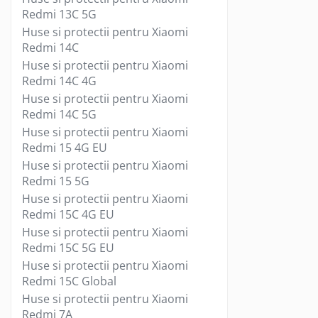
Casti mari bluetooth
Redmi 13C 5G
Casti mari cu microfon
Huse si protectii pentru Xiaomi
Casti mari fara microfon
Redmi 14C
Casti medii bluetooth
Huse si protectii pentru Xiaomi
Casti medii cu microfon
Redmi 14C 4G
Casti medii fara microfon
Huse si protectii pentru Xiaomi
Redmi 14C 5G
Cititoare Carduri
Huse si protectii pentru Xiaomi
Cititor Carduri USB 2.0
Redmi 15 4G EU
Cititor Carduri USB 3.0
Huse si protectii pentru Xiaomi
Hub-uri USB
Redmi 15 5G
Hub-uri USB 2.0
Huse si protectii pentru Xiaomi
Redmi 15C 4G EU
Hub-uri USB 3.0
Huse si protectii pentru Xiaomi
Incarcatoare Laptop
Redmi 15C 5G EU
Auto si retea
Huse si protectii pentru Xiaomi
Priza bricheta auto
Redmi 15C Global
Priza retea
Huse si protectii pentru Xiaomi
Incarcator USB
Redmi 7A