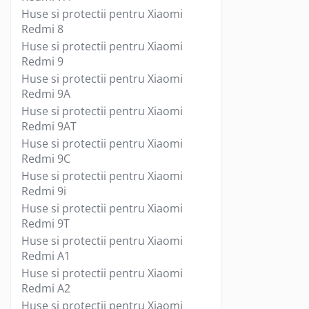
Huse si protectii pentru Xiaomi
Priza bricheta auto
Redmi 8
Priza retea
Huse si protectii pentru Xiaomi
Microfoane
Redmi 9
Microfoane Wireless & Bluetooth
Huse si protectii pentru Xiaomi
Microfon cu fir
Redmi 9A
Mouse
Huse si protectii pentru Xiaomi
Redmi 9AT
Mouse USB
Huse si protectii pentru Xiaomi
Mouse wireless
Redmi 9C
Mouse Pad
Huse si protectii pentru Xiaomi
Color
Redmi 9i
Cu suport
Huse si protectii pentru Xiaomi
Design
Redmi 9T
Multimedia Player
Huse si protectii pentru Xiaomi
Redmi A1
Radio Player
Huse si protectii pentru Xiaomi
Unitati optice externe
Redmi A2
Paste termoconductoare
Huse si protectii pentru Xiaomi