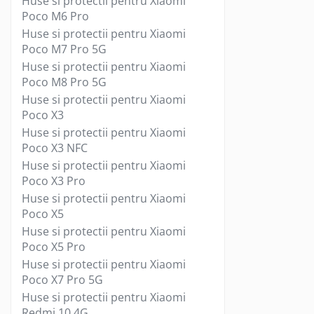
Huse si protectii pentru Xiaomi
Poco M6 Pro
Telecomanda Smart
Huse si protectii pentru Xiaomi
Accesorii tablete
Poco M7 Pro 5G
Folie tablete
Huse si protectii pentru Xiaomi
Husa tableta
Poco M8 Pro 5G
Huse si protectii pentru Apple iPad
Huse si protectii pentru Xiaomi
10.2 (gen 7/8/9)
Poco X3
Huse si protectii pentru Apple iPad
Huse si protectii pentru Xiaomi
10.9 (gen 10, 2022)
Poco X3 NFC
Huse si protectii pentru Apple iPad
Huse si protectii pentru Xiaomi
Air 10.9 (gen 4/5)
Poco X3 Pro
Huse si protectii pentru Apple iPad
Huse si protectii pentru Xiaomi
Pro 11 (2024)
Poco X5
Huse si protectii pentru Samsung
Huse si protectii pentru Xiaomi
Galaxy Tab A9
Poco X5 Pro
Huse si protectii pentru Samsung
Huse si protectii pentru Xiaomi
Galaxy Tab A9+
Poco X7 Pro 5G
Tastatura tableta
Huse si protectii pentru Xiaomi
Accesorii Televizoare
Redmi 10 4G