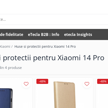
de fidelitate
eTecla B2B : Info
etecla Insights
 Xiaomi /
Huse si protectii pentru Xiaomi 14 Pro
i protectii pentru Xiaomi 14 Pro
in
4
produse
-48%
-48%