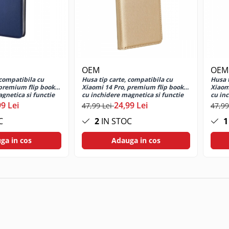
OEM
OEM
 compatibila cu
Husa tip carte, compatibila cu
Husa t
 premium flip book
Xiaomi 14 Pro, premium flip book
Xiaom
gnetica si functie
cu inchidere magnetica si functie
cu in
card, albastra
stand, buzunar card, auriu
stand
99 Lei
24,99 Lei
47,99 Lei
47,99
C
2
IN STOC
1
ga in cos
Adauga in cos