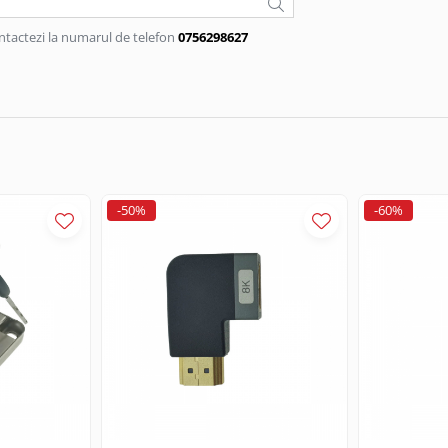
ntactezi la numarul de telefon
0756298627
-50%
-60%