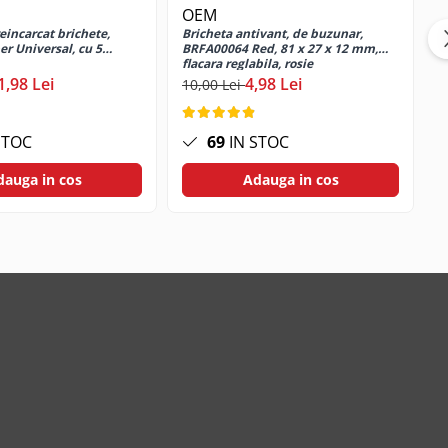
OEM
eincarcat brichete,
Bricheta antivant, de buzunar,
P
er Universal, cu 5
BRFA00064 Red, 81 x 27 x 12 mm,
f
flacara reglabila, rosie
p
1,98 Lei
4,98 Lei
10,00 Lei
2
STOC
69
IN STOC
dauga in cos
Adauga in cos