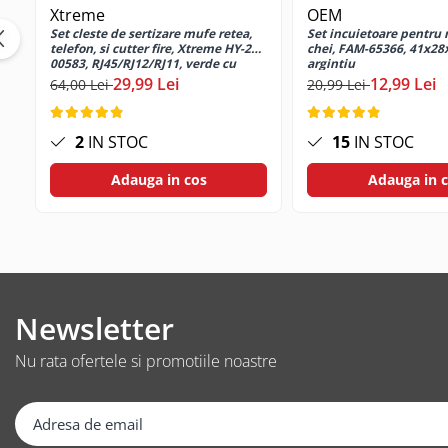
Gamepad USB
Xtreme
OEM
Set cleste de sertizare mufe retea,
Set incuietoare pentru 
Microfoane Gaming
telefon, si cutter fire, Xtreme HY-200
chei, FAM-65366, 41x2
00583, RJ45/RJ12/RJ11, verde cu
argintiu
Mouse Gaming
negru
29,99 Lei
12,99 Lei
64,00 Lei
20,99 Lei
Mouse Pad Gaming
Tastatura Gaming
2
IN STOC
15
IN STOC
Accesorii IT
Adauga in cos
Adauga in 
Accesorii laptop
Cooler laptop
Ventilatoare USB
Accesorii monitoare
Suporturi monitoare
Newsletter
Accesorii smartphone
Nu rata ofertele si promotiile noastre
Accesorii SIM
Adaptoare smartphone
Cabluri iPhone
Cabluri microUSB