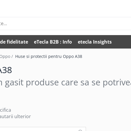
de fidelitate
eTecla B2B : Info
etecla Insights
 Oppo /
Huse si protectii pentru Oppo A38
A38
 gasit produse care sa se potrive
cifica
utarii ulterior