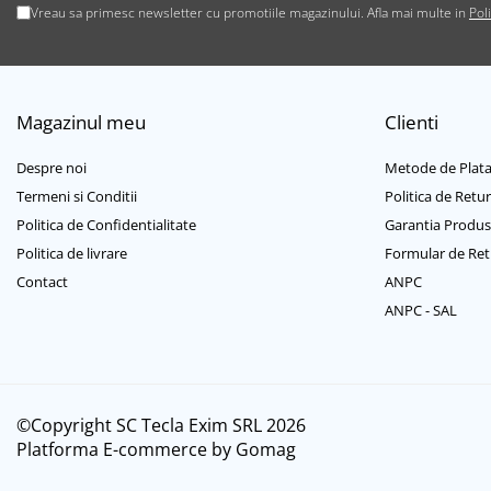
Vreau sa primesc newsletter cu promotiile magazinului. Afla mai multe in
Pol
Cabluri USB tip C
Casti cu cablu
Casti wireless
Gadgets smartphone
Magazinul meu
Clienti
Huse smartphone
Incarcatoare wireless
Despre noi
Metode de Plat
Incarcator auto
Termeni si Conditii
Politica de Retur
Incarcator priza retea
Politica de Confidentialitate
Garantia Produs
Lentile smartphone
Politica de livrare
Formular de Ret
Microfoane pentru smartphone
Contact
ANPC
Ochelari Virtuali pentru
ANPC - SAL
smartphone
Selfie Stickuri & Stative pentru
Smartphone
Stickers smartphone
©Copyright SC Tecla Exim SRL 2026
Stylus pen
Platforma E-commerce by Gomag
Suport auto
Suport birou