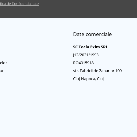
itica de Confidentialitate
Date comerciale
a
SC Tecla Exim SRL
J12/2021/1993
elor
RO4015918
ur
str. Fabricii de Zahar nr.109
Cluj-Napoca, Cluj