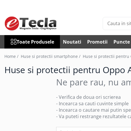
Toate Produsele
Accesorii Diverse
Accesorii auto
Toate Produsele
Noutati
Promotii
Puncte 
Auto accesorii scule
Becuri auto
Home /
Huse si protectii smartphone /
Huse si protectii pentru
Bricheta auto
Huse si protectii pentru Oppo 
Car DVR
Car FM
Ne pare rau, nu am
Huse Talon & Permis
Tractare Auto
- Verifica de doua ori scrierea
Accesorii Foto
- Incearca sa cauti cuvinte simple
- Incearca o cautare mai putin spe
Huse foto
- Va puteti restrange rezultatele ca
Articole divertisment
Joc pentru degete