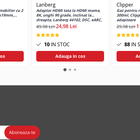
Lanberg
Clipper
mobilier cu 2
Adaptor HDMI tata la HDMI mama,
Gaz pentru r
8x19mm,
8K, unghi 90 grade, inclinat la
300ml, Clipp
dreapta, Lanberg 44102, DSC, eARC,
adaptoare
HDR, carcasa aluminiu, argintiu
24,98 Lei
1
49,98 Lei
29,98 Lei
10
IN STOC
88
IN 
cos
Adauga in cos
A