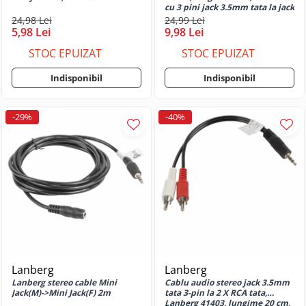
Huse si protectii pentru Motorola
cu 3 pini jack 3.5mm tata la jack
Moto E20S
3.5mm tata, negru
24,98 Lei
24,99 Lei
5,98 Lei
9,98 Lei
Huse si protectii pentru Motorola
Moto E22
STOC EPUIZAT
STOC EPUIZAT
Huse si protectii pentru Motorola
Moto E22i
Indisponibil
Indisponibil
Huse si protectii pentru Motorola
Moto E30
-29%
-40%
Huse si protectii pentru Motorola
Moto E32
Huse si protectii pentru Motorola
Moto E32s
Huse si protectii pentru Motorola
Moto E40
Huse si protectii pentru Motorola
Moto G04
Huse si protectii pentru Motorola
Moto G05
Lanberg
Lanberg
Lanberg stereo cable Mini
Cablu audio stereo jack 3.5mm
Huse si protectii pentru Motorola
Jack(M)->Mini Jack(F) 2m
tata 3-pin la 2 X RCA tata,
Moto G06
Lanberg 41403, lungime 20 cm,