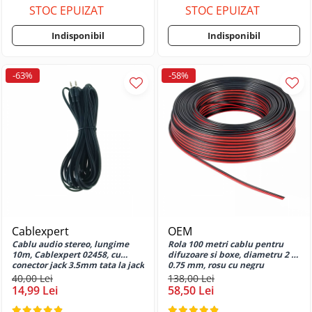
Huse si protectii pentru Oppo A57
STOC EPUIZAT
STOC EPUIZAT
4G
Indisponibil
Indisponibil
Huse si protectii pentru Oppo A57
5G
Huse si protectii pentru Oppo A57e
-63%
-58%
Huse si protectii pentru Oppo A57s
Huse si protectii pentru Oppo A58
4G
Huse si protectii pentru Oppo A58
5G
Huse si protectii pentru Oppo A58x
Huse si protectii pentru Oppo A5x
5G
Huse si protectii pentru Oppo A6
Cablexpert
OEM
4G
Cablu audio stereo, lungime
Rola 100 metri cablu pentru
Huse si protectii pentru Oppo A6
10m, Cablexpert 02458, cu
difuzoare si boxe, diametru 2 x
Pro 5G
conector jack 3.5mm tata la jack
0.75 mm, rosu cu negru
3.5mm tata, negru
40,00 Lei
138,00 Lei
Huse si protectii pentru Oppo A60
14,99 Lei
58,50 Lei
4G