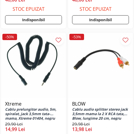
Technology Limited Nothing Phone
3a Pro
STOC EPUIZAT
STOC EPUIZAT
Huse si protectii pentru Oppo
Huse si protectii diverse pentru
Indisponibil
Indisponibil
Oppo
Huse si protectii pentru Oppo 14FS
-50%
-53%
5G
Huse si protectii pentru Oppo A15
Huse si protectii pentru Oppo A15S
Huse si protectii pentru Oppo A16
Huse si protectii pentru Oppo A16s
Huse si protectii pentru Oppo A17
Huse si protectii pentru Oppo A17k
Huse si protectii pentru Oppo A40
Huse si protectii pentru Oppo A5
Xtreme
BLOW
5G
Cablu prelungitor audio, 5m,
Cablu audio splitter stereo jack
spiralat, jack 3,5mm tata-
3,5mm mama la 2 X RCA tata,
Huse si protectii pentru Oppo A5
mama, Xtreme 01404, negru
Blow, lungime 20 cm, negru
Pro 5G
29,90 Lei
29,98 Lei
Huse si protectii pentru Oppo A54
14,99 Lei
13,98 Lei