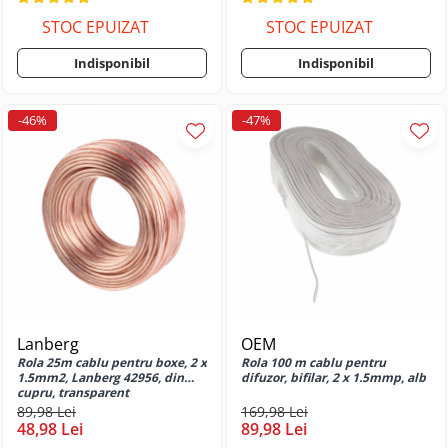
Huse si protectii pentru Oppo A6X
5G
STOC EPUIZAT
STOC EPUIZAT
Huse si protectii pentru Oppo A74
Indisponibil
Indisponibil
5G
Huse si protectii pentru Oppo A77
4G 2022
-46%
-47%
Huse si protectii pentru Oppo A77
5G 2022
Huse si protectii pentru Oppo A78
4G
Huse si protectii pentru Oppo A78
5G
Huse si protectii pentru Oppo A79
Huse si protectii pentru Oppo A79
5G
Lanberg
OEM
Huse si protectii pentru Oppo A80
Rola 25m cablu pentru boxe, 2 x
Rola 100 m cablu pentru
5G
1.5mm2, Lanberg 42956, din
difuzor, bifilar, 2 x 1.5mmp, alb
cupru, transparent
Huse si protectii pentru Oppo A9
89,98 Lei
169,98 Lei
Huse si protectii pentru Oppo A91
48,98 Lei
89,98 Lei