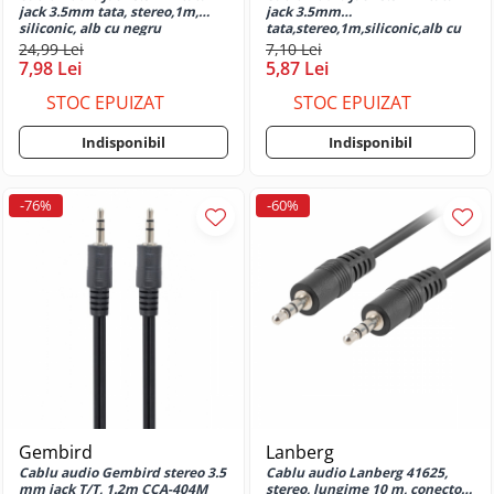
G32
jack 3.5mm tata, stereo,1m,
jack 3.5mm
siliconic, alb cu negru
tata,stereo,1m,siliconic,alb cu
Huse si protectii pentru Motorola
mov
24,99 Lei
7,10 Lei
G34 5G
7,98 Lei
5,87 Lei
Huse si protectii pentru Motorola
STOC EPUIZAT
STOC EPUIZAT
G52
Huse si protectii pentru Motorola
Indisponibil
Indisponibil
G73
Huse si protectii pentru Motorola
-76%
-60%
G82
Huse si protectii pentru Motorola
G84
Huse si protectii pentru Motorola
Moto E13
Huse si protectii pentru Motorola
Moto E14
Huse si protectii pentru Motorola
Moto E15
Huse si protectii pentru Motorola
Gembird
Lanberg
Moto E20
Cablu audio Gembird stereo 3.5
Cablu audio Lanberg 41625,
mm jack T/T, 1.2m CCA-404M
stereo, lungime 10 m, conectori