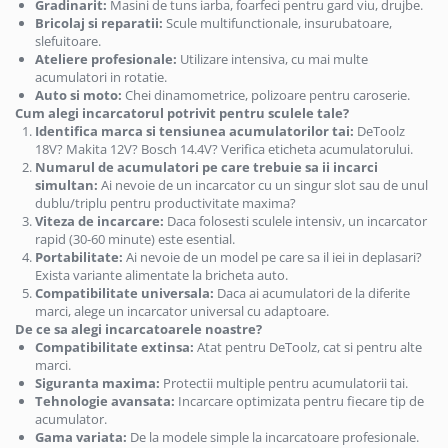
Tempera
Gradinarit:
Masini de tuns iarba, foarfeci pentru gard viu, drujbe.
Magic 6 Pro
Casti medii cu microfon
Inscriptoare CD-DVD
Unelte gradina
Bricolaj si reparatii:
Scule multifunctionale, insurubatoare,
Hartie
Huse si protectii pentru Honor
slefuitoare.
Casti medii fara microfon
Unelte electrice
Ateliere profesionale:
Utilizare intensiva, cu mai multe
Carton si hartie speciala
Magic 7 Lite
Cititoare Carduri
acumulatori in rotatie.
Accesorii gaurire
Etichete
Huse si protectii pentru Honor
Auto si moto:
Chei dinamometrice, polizoare pentru caroserie.
Cititor Carduri USB 2.0
Accesorii lipit
Magic 7 Pro
Etichete de pret si role autoadezive
Cum alegi incarcatorul potrivit pentru sculele tale?
Cititor Carduri USB 3.0
Identifica marca si tensiunea acumulatorilor tai:
DeToolz
Accesorii taiere
Huse si protectii pentru Honor
Hartie copiator
18V? Makita 12V? Bosch 14.4V? Verifica eticheta acumulatorului.
Hub-uri USB
Magic 8 Lite
Pistoale de lipit
Hartie si role pentru case de
Numarul de acumulatori pe care trebuie sa ii incarci
Huse si protectii pentru Honor
Hub-uri USB 2.0
marcat
Sigilare plastic
simultan:
Ai nevoie de un incarcator cu un singur slot sau de unul
Magic 8 Pro
dublu/triplu pentru productivitate maxima?
Hub-uri USB 3.0
Identificare si Badge-uri
Slefuitoare
Viteza de incarcare:
Daca folosesti sculele intensiv, un incarcator
Huse si protectii pentru Honor X10
Incarcatoare Laptop
Unelte zugravit
rapid (30-60 minute) este esential.
Ecusoane si Suporturi pentru
Huse si protectii pentru Honor X40
Portabilitate:
Ai nevoie de un model pe care sa il iei in deplasari?
Carduri
Auto si retea
Gletiere
5G
Exista variante alimentate la bricheta auto.
Snururi (Lanyard) si Accesorii de
Priza bricheta auto
Mistrii
Compatibilitate universala:
Daca ai acumulatori de la diferite
Huse si protectii pentru Honor X50
Purtare
marci, alege un incarcator universal cu adaptoare.
5G
Priza retea
Pensule
De ce sa alegi incarcatoarele noastre?
Instrumente de scris
Huse si protectii pentru Honor x5c
Incarcator USB
Slefuitoare manuale
Compatibilitate extinsa:
Atat pentru DeToolz, cat si pentru alte
Plus
Carioci
marci.
Spacluri
Priza bricheta auto
Siguranta maxima:
Protectii multiple pentru acumulatorii tai.
Huse si protectii pentru Honor X6
Creioane grafit
Trafalete, role si accesorii pentru
Tehnologie avansata:
Incarcare optimizata pentru fiecare tip de
Priza retea
Huse si protectii pentru Honor X6a
Creioane mecanice
vopsit
acumulator.
Microfoane
Gama variata:
De la modele simple la incarcatoare profesionale.
Huse si protectii pentru Honor X6B
Creioane mecanice premium