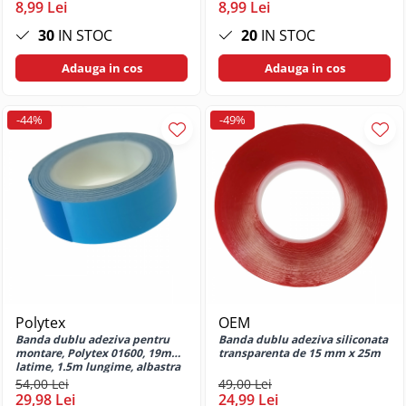
8,99 Lei
8,99 Lei
G32
Huse si protectii pentru Motorola
30
IN STOC
20
IN STOC
G34 5G
Adauga in cos
Adauga in cos
Huse si protectii pentru Motorola
G52
Huse si protectii pentru Motorola
-44%
-49%
G73
Huse si protectii pentru Motorola
G82
Huse si protectii pentru Motorola
G84
Huse si protectii pentru Motorola
Moto E13
Huse si protectii pentru Motorola
Moto E14
Polytex
OEM
Huse si protectii pentru Motorola
Banda dublu adeziva pentru
Banda dublu adeziva siliconata
Moto E15
montare, Polytex 01600, 19mm
transparenta de 15 mm x 25m
Huse si protectii pentru Motorola
latime, 1.5m lungime, albastra
54,00 Lei
49,00 Lei
Moto E20
29,98 Lei
24,99 Lei