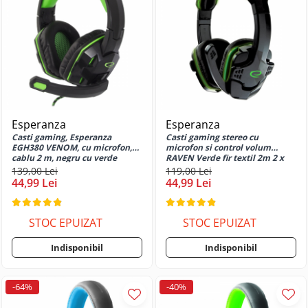
Huse si protectii pentru Motorola
Edge 50 Ultra
Huse si protectii pentru Motorola
Edge 60 Fusion
Huse si protectii pentru Motorola
Edge 60 Neo
Huse si protectii pentru Motorola
Esperanza
Esperanza
Edge 60 Pro 5G
Casti gaming, Esperanza
Casti gaming stereo cu
Huse si protectii pentru Motorola
EGH380 VENOM, cu microfon,
microfon si control volum
Edge 70
cablu 2 m, negru cu verde
RAVEN Verde fir textil 2m 2 x
jack 3.5mm
139,00 Lei
119,00 Lei
Huse si protectii pentru Motorola
44,99 Lei
44,99 Lei
Edge 70 Fusion
Huse si protectii pentru Motorola
Edge 70 Pro 5G
STOC EPUIZAT
STOC EPUIZAT
Huse si protectii pentru Motorola
Indisponibil
Indisponibil
G22 4G
Huse si protectii pentru Motorola
G24 4G
-64%
-40%
Huse si protectii pentru Motorola