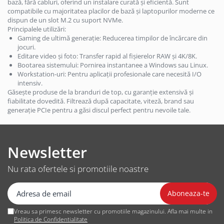
bază, fără cabluri, oferind un instalare curată și eficientă. Sunt
Microfoane Wireless & Bluetooth
Huse si protectii pentru Honor X70
Creioane pentru marcat si tehnice
compatibile cu majoritatea placilor de bază și laptopurilor moderne ce
Microfon cu fir
dispun de un slot M.2 cu suport NVMe.
Huse si protectii pentru Honor X8
Evidentiatoare textmarker
Principalele utilizări:
Mouse
Huse si protectii pentru Honor X8
Finelinere
Gaming de ultimă generație: Reducerea timpilor de încărcare din
5G
Mouse USB
jocuri.
Instrumente scris multifunctionale
Editare video și foto: Transfer rapid al fișierelor RAW și 4K/8K.
Huse si protectii pentru Honor X8C
Mouse wireless
Linere
Bootarea sistemului: Pornirea instantanee a Windows sau Linux.
4G
Mouse Pad
Workstation-uri: Pentru aplicații profesionale care necesită I/O
Marker pentru CD/DVD/BD
Huse si protectii pentru Honor X9A
intensiv.
Marker pentru tabla de scris
Color
Găsește produse de la branduri de top, cu garanție extensivă și
Huse si protectii pentru Huawei
Marker permanent
fiabilitate dovedită. Filtrează după capacitate, viteză, brand sau
Cu suport
Huse si protectii diverse pentru
generație PCIe pentru a găsi discul perfect pentru nevoile tale.
Markere speciale pentru desen si
Design
Huawei
arta
Multimedia Player
Huse si protectii pentru Huawei
Markere textile
Radio Player
Mate 10 Lite
Newsletter
Penite si convertoare pentru stilou
Unitati optice externe
Huse si protectii pentru Huawei
Pixuri cu gel
Mate 10 Pro
Nu rata ofertele si promotiile noastre
Paste termoconductoare
Pixuri cu mecanism
Huse si protectii pentru Huawei
Placa de sunet
Pixuri cu suport
Mate 20 Lite
Conectare USB
Pixuri premium
Huse si protectii pentru Huawei
Vreau sa primesc newsletter cu promotiile magazinului. Afla mai multe in
Nova 5T
Set accesorii IT
Pixuri unica folosinta
Politica de Confidentialitate