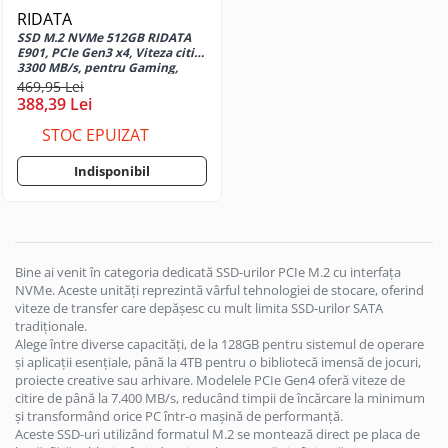
Tempera
Magic 6 Pro
RIDATA
Casti medii cu microfon
Inscriptoare CD-DVD
Unelte gradina
Hartie
SSD M.2 NVMe 512GB RIDATA
Huse si protectii pentru Honor
Casti medii fara microfon
Unelte electrice
E901, PCIe Gen3 x4, Viteza citire
Carton si hartie speciala
Magic 7 Lite
3300 MB/s, pentru Gaming,
Cititoare Carduri
Accesorii gaurire
Laptop, Workstation, cu SLC
Etichete
469,95 Lei
Huse si protectii pentru Honor
Cache si 3D NAND
Cititor Carduri USB 2.0
388,39 Lei
Accesorii lipit
Magic 7 Pro
Etichete de pret si role autoadezive
Cititor Carduri USB 3.0
Accesorii taiere
Huse si protectii pentru Honor
STOC EPUIZAT
Hartie copiator
Hub-uri USB
Magic 8 Lite
Pistoale de lipit
Hartie si role pentru case de
Indisponibil
Huse si protectii pentru Honor
Hub-uri USB 2.0
marcat
Sigilare plastic
Magic 8 Pro
Hub-uri USB 3.0
Identificare si Badge-uri
Slefuitoare
Huse si protectii pentru Honor X10
Incarcatoare Laptop
Unelte zugravit
Ecusoane si Suporturi pentru
Huse si protectii pentru Honor X40
Carduri
Auto si retea
Gletiere
5G
Bine ai venit în categoria dedicată SSD-urilor PCIe M.2 cu interfața
Snururi (Lanyard) si Accesorii de
NVMe. Aceste unități reprezintă vârful tehnologiei de stocare, oferind
Priza bricheta auto
Mistrii
Huse si protectii pentru Honor X50
Purtare
viteze de transfer care depășesc cu mult limita SSD-urilor SATA
5G
Priza retea
Pensule
tradiționale.
Instrumente de scris
Huse si protectii pentru Honor x5c
Alege între diverse capacități, de la 128GB pentru sistemul de operare
Incarcator USB
Slefuitoare manuale
și aplicații esențiale, până la 4TB pentru o bibliotecă imensă de jocuri,
Plus
Carioci
Spacluri
Priza bricheta auto
proiecte creative sau arhivare. Modelele PCIe Gen4 oferă viteze de
Huse si protectii pentru Honor X6
Creioane grafit
Trafalete, role si accesorii pentru
citire de până la 7.400 MB/s, reducând timpii de încărcare la minimum
Priza retea
Huse si protectii pentru Honor X6a
Creioane mecanice
și transformând orice PC într-o mașină de performanță.
vopsit
Microfoane
Aceste SSD-uri utilizând formatul M.2 se montează direct pe placa de
Huse si protectii pentru Honor X6B
Creioane mecanice premium