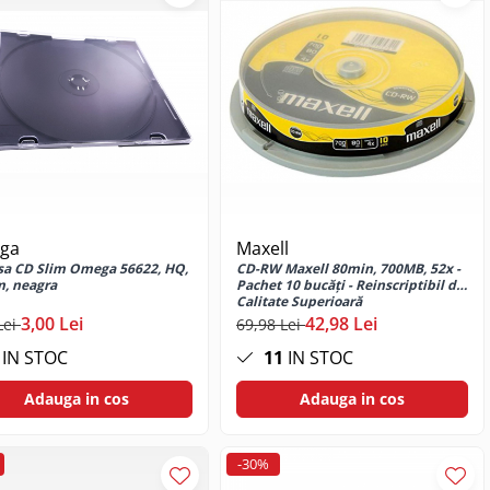
ga
Maxell
sa CD Slim Omega 56622, HQ,
CD-RW Maxell 80min, 700MB, 52x -
, neagra
Pachet 10 bucăți - Reinscriptibil de
Calitate Superioară
3,00 Lei
42,98 Lei
Lei
69,98 Lei
IN STOC
11
IN STOC
Adauga in cos
Adauga in cos
-30%