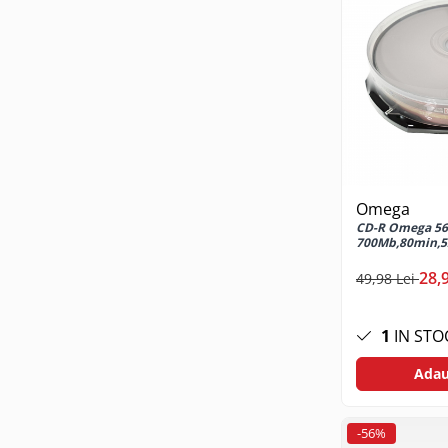
Telecomanda Smart
Accesorii tablete
Folie tablete
Husa tableta
Huse si protectii pentru Apple iPad
10.2 (gen 7/8/9)
Huse si protectii pentru Apple iPad
10.9 (gen 10, 2022)
Omega
Huse si protectii pentru Apple iPad
CD-R Omega 562
700Mb,80min,52
Air 10.9 (gen 4/5)
Huse si protectii pentru Apple iPad
28,
49,98 Lei
Pro 11 (2024)
Huse si protectii pentru Samsung
1
IN STO
Galaxy Tab A9
Huse si protectii pentru Samsung
Adau
Galaxy Tab A9+
Tastatura tableta
-56%
Accesorii Televizoare