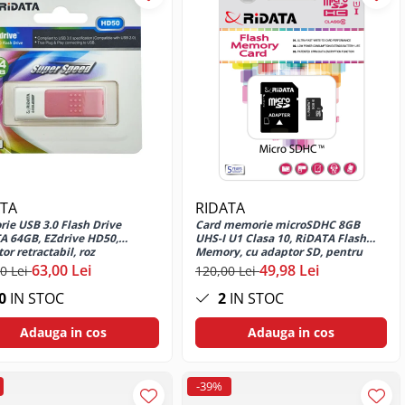
ATA
RIDATA
ie USB 3.0 Flash Drive
Card memorie microSDHC 8GB
A 64GB, EZdrive HD50,
UHS-I U1 Clasa 10, RiDATA Flash
or retractabil, roz
Memory, cu adaptor SD, pentru
telefon, camera foto, GPS,
63,00 Lei
49,98 Lei
0 Lei
120,00 Lei
inregistrare Full HD
0
IN STOC
2
IN STOC
Adauga in cos
Adauga in cos
-39%