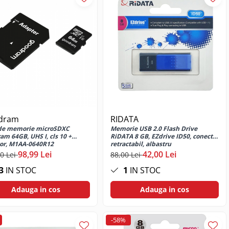
dram
RIDATA
de memorie microSDXC
Memorie USB 2.0 Flash Drive
am 64GB, UHS I, cls 10 +
RiDATA 8 GB, EZdrive ID50, conector
or, M1AA-0640R12
retractabil, albastru
98,99 Lei
42,00 Lei
0 Lei
88,00 Lei
3
IN STOC
1
IN STOC
Adauga in cos
Adauga in cos
-58%