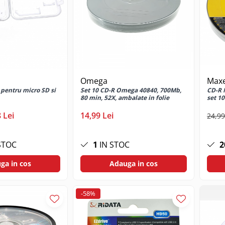
Omega
Maxe
 pentru micro SD si
Set 10 CD-R Omega 40840, 700Mb,
CD-R 
80 min, 52X, ambalate in folie
set 1
 Lei
14,99 Lei
24,99
STOC
1
IN STOC
2
ga in cos
Adauga in cos
-58%