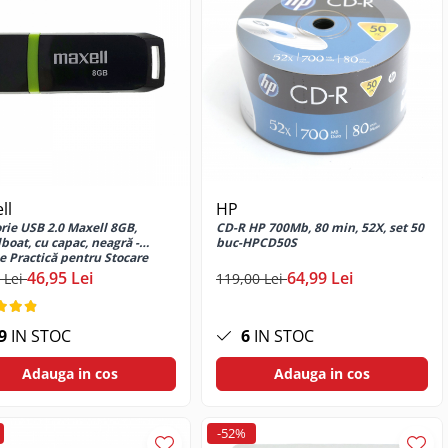
ll
HP
ie USB 2.0 Maxell 8GB,
CD-R HP 700Mb, 80 min, 52X, set 50
boat, cu capac, neagră -
buc-HPCD50S
e Practică pentru Stocare
bilă
46,95 Lei
64,99 Lei
 Lei
119,00 Lei
9
IN STOC
6
IN STOC
Adauga in cos
Adauga in cos
-52%