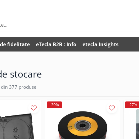
de fidelitate
eTecla B2B : Info
etecla Insights
de stocare
din
377
produse
-39%
-27%