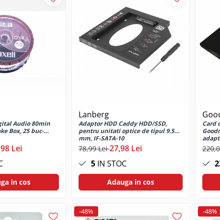
Lanberg
Goo
gital Audio 80min
Adaptor HDD Caddy HDD/SSD,
Card 
ke Box, 25 buc-
pentru unitati optice de tipul 9.5
Goodr
mm, IF-SATA-10
adapt
,98 Lei
27,98 Lei
78,99 Lei
220,0
C
5
IN STOC
2
ga in cos
Adauga in cos
-48%
-48%