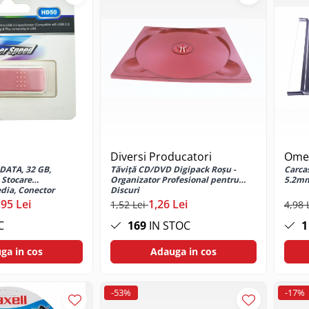
Diversi Producatori
Ome
iDATA, 32 GB,
Tăviță CD/DVD Digipack Roșu -
Carca
 Stocare
Organizator Profesional pentru
5.2mm
dia, Conector
Discuri
,95 Lei
1,26 Lei
1,52 Lei
4,98 
C
169
IN STOC
1
ga in cos
Adauga in cos
-53%
-17%