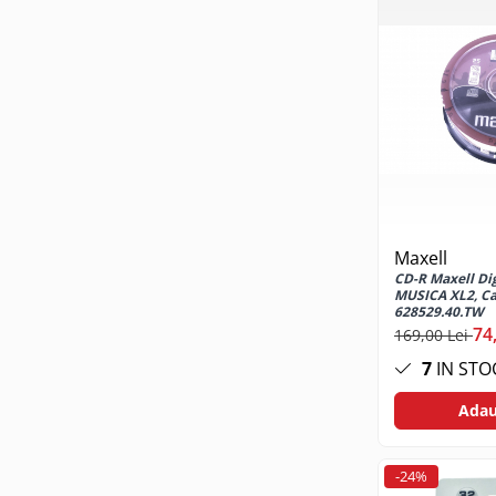
Suporturi TV
Telecomanda TV
Boxe
Boxe 2.1
Boxe bluetooth
Boxe USB
Soundbar
Camera Web
Maxell
Cu microfon
CD-R Maxell Di
Protectie camera
MUSICA XL2, Ca
628529.40.TW
Camere supraveghere
74
169,00 Lei
Exterior
7
IN STO
Casti
Adau
Casti In Ear
Casti In Ear bluetooth
Casti In Ear cu microfon
-24%