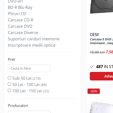
DVD-uri
Jocuri de masa
BD-R Blu-Ray
Machiaj temporar si efecte speciale
Plicuri CD
Seturi si jocuri creative
Carcase CD-R
Articole pentru creatori de
Carcase DVD
continut
Carcase Diverse
OEM
Hub-uri si adaptoare Editare &
Suporturi carduri memorie
Carcasa 5 DVD 
Munca mobila
Interioare , nea
Inscriptoare medii optice
Microfoane Video & Vlogging
7,98
15,00 Lei
Selfie Stickuri pentru Vlogging &
Continut Video
Pret
Jucarii
487
IN S
Masinute si vehicule
Adau
Sub 50 Lei
(218)
Nisip kinetic si modelabil
50 Lei - 100 Lei
(88)
Accesorii Gaming
100 Lei - 150 Lei
(25)
-60%
Casti Gaming
150 Lei - 200 Lei
(14)
Fashion Items
200 Lei - 250 Lei
(4)
Producatori
Gamepad
250 Lei - 300 Lei
(4)