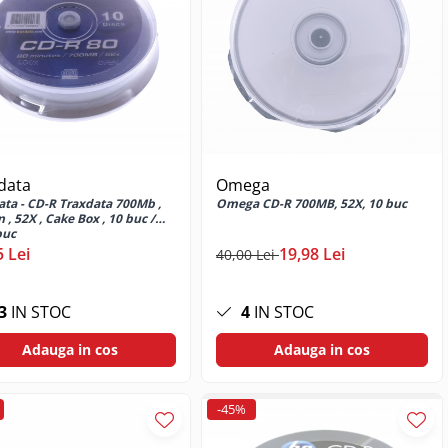
data
Omega
ata - CD-R Traxdata 700Mb ,
Omega CD-R 700MB, 52X, 10 buc
 , 52X , Cake Box , 10 buc /
buc
5 Lei
19,98 Lei
40,00 Lei
3
IN STOC
4
IN STOC
Adauga in cos
Adauga in cos
-45%