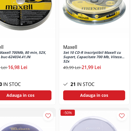
ll
Maxell
Maxell 700Mb, 80 min, 52X,
Set 10 CD-R Inscriptibil Maxell cu
0 buc-624034.41.IN
Suport, Capacitate 700 Mb, Viteza
52x
16,98 Lei
21,99 Lei
 Lei
49,99 Lei
0
IN STOC
21
IN STOC
Adauga in cos
Adauga in cos
-50%