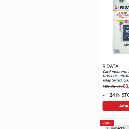
Casti mari bluetooth
Casti mari cu microfon
Casti mari fara microfon
Casti medii bluetooth
Casti medii cu microfon
Casti medii fara microfon
Cititoare Carduri
Cititor Carduri USB 2.0
Cititor Carduri USB 3.0
RIDATA
Hub-uri USB
Card memorie 
UHS-I U1, RiDA
Hub-uri USB 2.0
adaptor SD, cla
83
109,95 Lei
Hub-uri USB 3.0
Incarcatoare Laptop
24
IN ST
Auto si retea
Adau
Priza bricheta auto
Priza retea
-58%
Incarcator USB