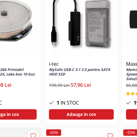
i-tec
Maxe
66 Printabil
MySafe USB-C 3.1 2.5 pentru SATA
Memor
X, cake box 10 buc
HDD SSD
Speed
Soluți
Porta
98 Lei
57,96 Lei
199,99 Lei
65,00
C
1
IN STOC
1
ga in cos
Adauga in cos
-65%
-55%