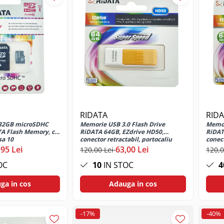
RIDATA
RID
32GB microSDHC
Memorie USB 3.0 Flash Drive
Memor
TA Flash Memory, cu
RiDATA 64GB, EZdrive HD50,
RiDAT
sa 10
conector retractabil, portocaliu
conect
,95 Lei
63,00 Lei
120,00 Lei
120,0
OC
10
IN STOC
4
ga in cos
Adauga in cos
-17%
-40%