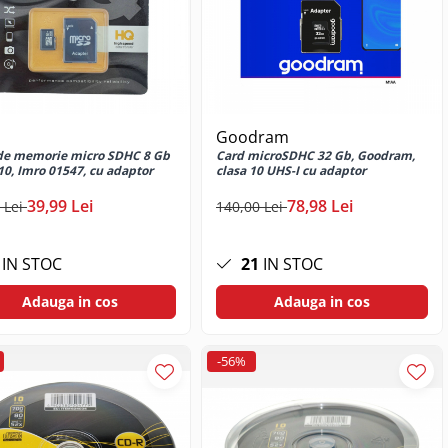
Goodram
de memorie micro SDHC 8 Gb
Card microSDHC 32 Gb, Goodram,
10, Imro 01547, cu adaptor
clasa 10 UHS-I cu adaptor
39,99 Lei
78,98 Lei
 Lei
140,00 Lei
IN STOC
21
IN STOC
Adauga in cos
Adauga in cos
-56%