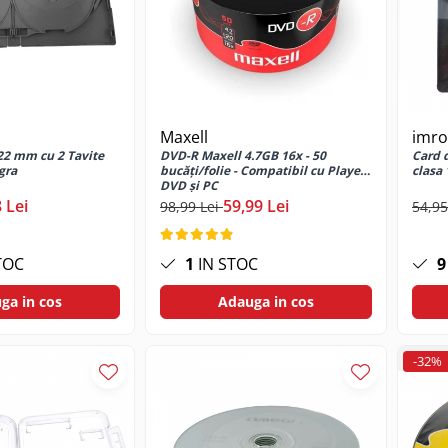
Maxell
imro
22 mm cu 2 Tavite
DVD-R Maxell 4.7GB 16x - 50
Card 
gra
bucăți/folie - Compatibil cu Playere
clasa 
DVD și PC
 Lei
59,99 Lei
98,99 Lei
54,95
TOC
1
IN STOC
9
ga in cos
Adauga in cos
-32%