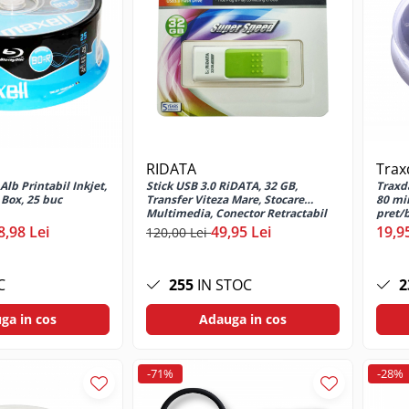
RIDATA
Trax
Alb Printabil Inkjet,
Stick USB 3.0 RiDATA, 32 GB,
Traxd
 Box, 25 buc
Transfer Viteza Mare, Stocare
80 min
Multimedia, Conector Retractabil
pret/
Verde
8,98 Lei
49,95 Lei
19,9
120,00 Lei
C
255
IN STOC
2
ga in cos
Adauga in cos
-71%
-28%