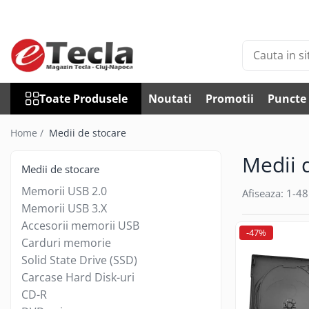
Toate Produsele
Accesorii Diverse
Accesorii auto
Toate Produsele
Noutati
Promotii
Puncte 
Auto accesorii scule
Becuri auto
Home /
Medii de stocare
Bricheta auto
Medii 
Car DVR
Medii de stocare
Car FM
Memorii USB 2.0
Afiseaza:
1-
48
Huse Talon & Permis
Memorii USB 3.X
Tractare Auto
Accesorii memorii USB
-47%
Accesorii Foto
Carduri memorie
Solid State Drive (SSD)
Huse foto
Carcase Hard Disk-uri
Articole divertisment
CD-R
Joc pentru degete