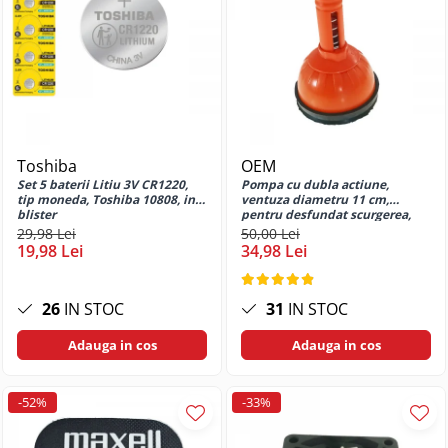
G32
Huse si protectii pentru Motorola
G34 5G
Huse si protectii pentru Motorola
G52
Huse si protectii pentru Motorola
G73
Toshiba
OEM
Huse si protectii pentru Motorola
Set 5 baterii Litiu 3V CR1220,
Pompa cu dubla actiune,
G82
tip moneda, Toshiba 10808, in
ventuza diametru 11 cm,
blister
pentru desfundat scurgerea,
Huse si protectii pentru Motorola
aspiratie si compresie, maner
29,98 Lei
50,00 Lei
G84
de 13 cm cu arc
19,98 Lei
34,98 Lei
Huse si protectii pentru Motorola
Moto E13
26
IN STOC
31
IN STOC
Huse si protectii pentru Motorola
Moto E14
Adauga in cos
Adauga in cos
Huse si protectii pentru Motorola
Moto E15
-52%
-33%
Huse si protectii pentru Motorola
Moto E20