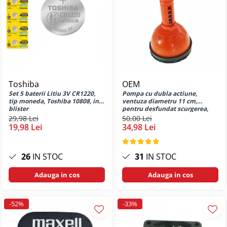
G32
Huse si protectii pentru Motorola
G34 5G
Huse si protectii pentru Motorola
G52
Huse si protectii pentru Motorola
G73
Toshiba
OEM
Huse si protectii pentru Motorola
Set 5 baterii Litiu 3V CR1220,
Pompa cu dubla actiune,
G82
tip moneda, Toshiba 10808, in
ventuza diametru 11 cm,
blister
pentru desfundat scurgerea,
Huse si protectii pentru Motorola
aspiratie si compresie, maner
29,98 Lei
50,00 Lei
G84
de 13 cm cu arc
19,98 Lei
34,98 Lei
Huse si protectii pentru Motorola
Moto E13
26
IN STOC
31
IN STOC
Huse si protectii pentru Motorola
Moto E14
Adauga in cos
Adauga in cos
Huse si protectii pentru Motorola
Moto E15
-52%
-33%
Huse si protectii pentru Motorola
Moto E20