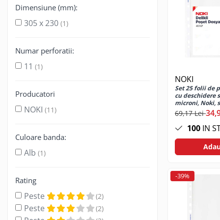
Gamepad USB
Dimensiune (mm):
Microfoane Gaming
305 x 230
(1)
Mouse Gaming
Mouse Pad Gaming
Numar perforatii:
Tastatura Gaming
11
(1)
NOKI
Accesorii IT
Set 25 folii de 
Accesorii laptop
Producatori
cu deschidere s
microni, Noki, 
Cooler laptop
NOKI
(11)
peel
34,
69,17 Lei
Ventilatoare USB
100
IN S
Accesorii monitoare
Culoare banda:
Adau
Suporturi monitoare
Alb
(1)
Accesorii smartphone
-39%
Accesorii SIM
Rating
Adaptoare smartphone
Peste
(2)
Cabluri iPhone
Peste
(2)
Cabluri microUSB