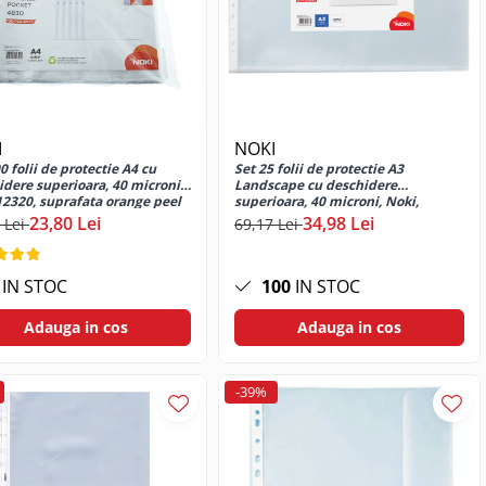
I
NOKI
0 folii de protectie A4 cu
Set 25 folii de protectie A3
idere superioara, 40 microni,
Landscape cu deschidere
12320, suprafata orange peel
superioara, 40 microni, Noki,
suprafata orange peel
23,80 Lei
34,98 Lei
 Lei
69,17 Lei
IN STOC
100
IN STOC
Adauga in cos
Adauga in cos
-39%