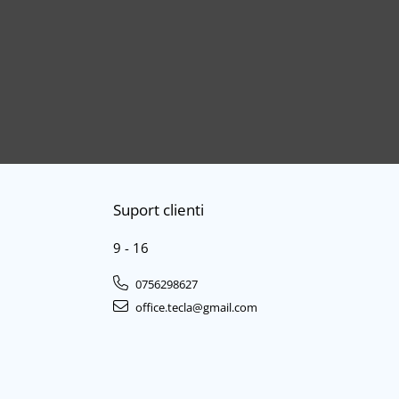
Suport clienti
9 - 16
0756298627
office.tecla@gmail.com