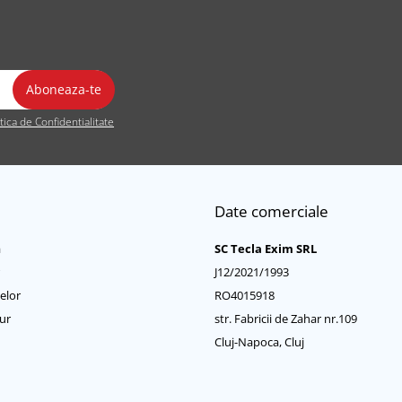
itica de Confidentialitate
Date comerciale
a
SC Tecla Exim SRL
J12/2021/1993
elor
RO4015918
ur
str. Fabricii de Zahar nr.109
Cluj-Napoca, Cluj