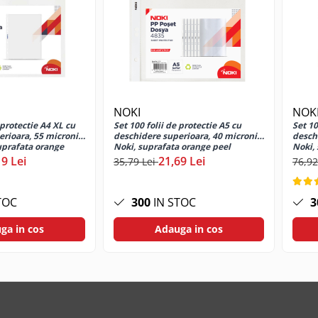
NOKI
NOK
 protectie A4 XL cu
Set 100 folii de protectie A5 cu
Set 10
rioara, 55 microni,
deschidere superioara, 40 microni,
desch
uprafata orange
Noki, suprafata orange peel
Noki, 
19 Lei
21,69 Lei
35,79 Lei
76,92
TOC
300
IN STOC
3
ga in cos
Adauga in cos