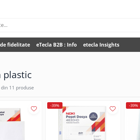
de fidelitate
eTecla B2B : Info
etecla Insights
n plastic
din
11
produse
-39%
-39%