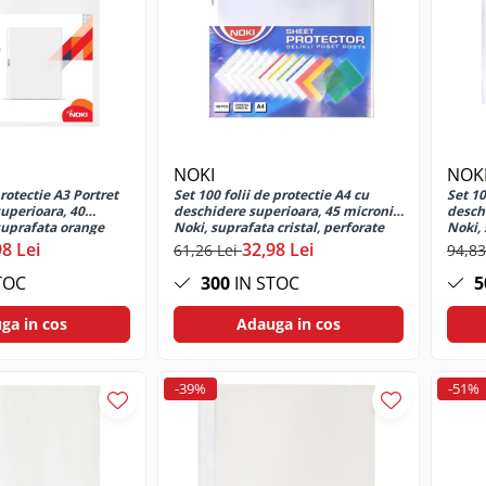
NOKI
NOK
protectie A3 Portret
Set 100 folii de protectie A4 cu
Set 10
uperioara, 40
deschidere superioara, 45 microni,
desch
suprafata orange
Noki, suprafata cristal, perforate
Noki, 
98 Lei
32,98 Lei
61,26 Lei
94,83
TOC
300
IN STOC
5
ga in cos
Adauga in cos
-39%
-51%