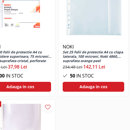
I
NOKI
0 folii de protectie A4 cu
Set 25 folii de protectie A4 cu clapa
idere superioara, 75 microni,
laterala, 100 microni, Noki 4860,
suprafata cristal, perforate
suprafata orange peel
37,98 Lei
142,11 Lei
 Lei
234,48 Lei
00
IN STOC
50
IN STOC
Adauga in cos
Adauga in cos