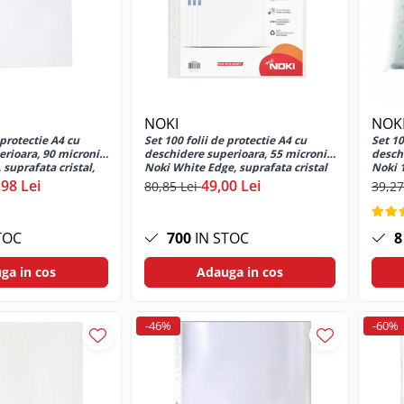
NOKI
NOK
 protectie A4 cu
Set 100 folii de protectie A4 cu
Set 10
rioara, 90 microni,
deschidere superioara, 55 microni,
desch
 suprafata cristal,
Noki White Edge, suprafata cristal
Noki 
HD, perforate, capacitate extinsa
,98 Lei
49,00 Lei
80,85 Lei
39,27
TOC
700
IN STOC
8
ga in cos
Adauga in cos
-46%
-60%