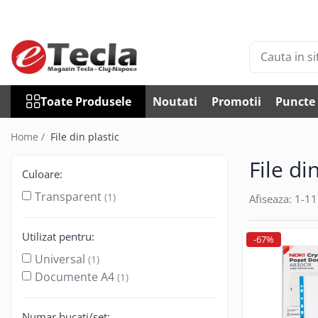
Toate Produsele
Accesorii Diverse
Accesorii auto
Toate Produsele
Noutati
Promotii
Puncte 
Auto accesorii scule
Becuri auto
Home /
File din plastic
Bricheta auto
File di
Car DVR
Culoare:
Car FM
Transparent
(1)
Afiseaza:
1-
11
Huse Talon & Permis
Tractare Auto
Utilizat pentru:
-67%
Accesorii Foto
Universal
(1)
Huse foto
Documente A4
(1)
Articole divertisment
Joc pentru degete
Numar bucati/set: