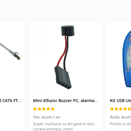
Cablu retea-patchcord CAT6 FTP, Lanberg 43612, 2 X RJ45, lungime 25cm, AWG26, 10Gb/s-250MHz, de legatura retea, ethernet, gri
Mini difuzor Buzzer PC, alarma sonora pentru placa de baza PC
Teo,
Acum 1 an
Radu,
Acum
Super, ma bucur ca am gasit in stoc.
Practic si u
Livrare prompta, mersi