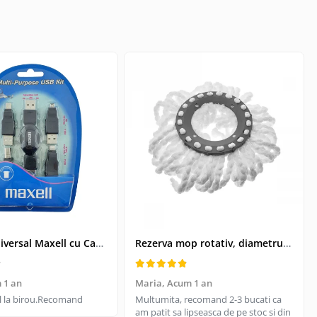
Kit USB Universal Maxell cu Cablu Retractabil si 4 Adaptoare, Husa Protectoare - Conectivitate pentru Dispozitive Vechi si Noi
Rezerva mop rotativ, diametrul parte prindere 16 cm, microfibre cu lungime de 15 cm, alba
 1 an
Maria,
Acum 1 an
til la birou.Recomand
Multumita, recomand 2-3 bucati ca
am patit sa lipseasca de pe stoc si din