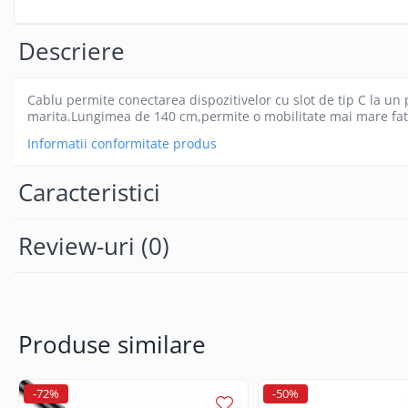
Gamepad USB
Microfoane Gaming
Descriere
Mouse Gaming
Mouse Pad Gaming
Cablu permite conectarea dispozitivelor cu slot de tip C la un po
marita.Lungimea de 140 cm,permite o mobilitate mai mare fata 
Tastatura Gaming
Informatii conformitate produs
Accesorii IT
Accesorii laptop
Caracteristici
Cooler laptop
Ventilatoare USB
Review-uri
(0)
Accesorii monitoare
Suporturi monitoare
Accesorii smartphone
Accesorii SIM
Produse similare
Adaptoare smartphone
Cabluri iPhone
-72%
-50%
Cabluri microUSB