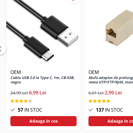
Cabluri USB tip C
Casti cu cablu
Casti wireless
Gadgets smartphone
Huse smartphone
Incarcatoare wireless
Incarcator auto
Incarcator priza retea
Lentile smartphone
OEM
OEM
Microfoane pentru smartphone
Cablu USB 2.0 la Type C, 1m, CB-03B,
Mufa adaptor de prelung
Ochelari Virtuali pentru
negru
retea UTP/FTP/RJ45, m
smartphone
6,99 Lei
2,99 Lei
24,99 Lei
6,01 Lei
Selfie Stickuri & Stative pentru
Smartphone
Stickers smartphone
57
IN STOC
137
IN STOC
Stylus pen
Adauga in cos
Adauga in c
Suport auto
Suport birou