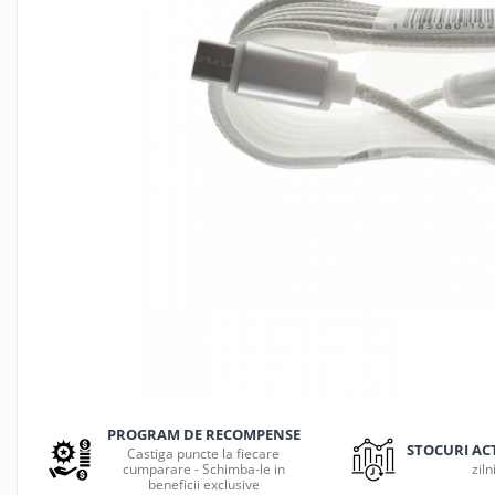
Jocuri de masa
Machiaj temporar si efecte speciale
Seturi si jocuri creative
Articole pentru creatori de
continut
Hub-uri si adaptoare Editare &
Munca mobila
Microfoane Video & Vlogging
Selfie Stickuri pentru Vlogging &
Continut Video
Jucarii
Masinute si vehicule
Nisip kinetic si modelabil
Accesorii Gaming
Casti Gaming
PROGRAM DE RECOMPENSE
Fashion Items
STOCURI AC
Castiga puncte la fiecare
cumparare - Schimba-le in
ziln
Gamepad
beneficii exclusive