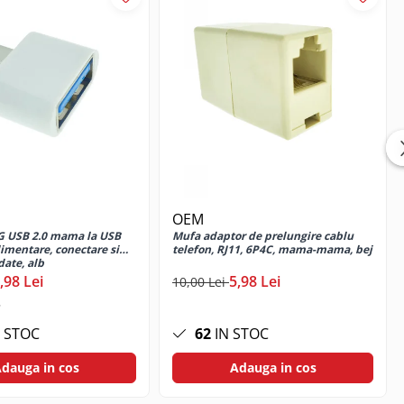
OEM
G USB 2.0 mama la USB
Mufa adaptor de prelungire cablu
alimentare, conectare si
telefon, RJ11, 6P4C, mama-mama, bej
date, alb
,98 Lei
5,98 Lei
10,00 Lei
 STOC
62
IN STOC
dauga in cos
Adauga in cos