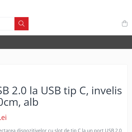
 2.0 la USB tip C, invelis
40cm, alb
Lei
tarea dispozitivelor cu slot de tip C la un port USB 2.0