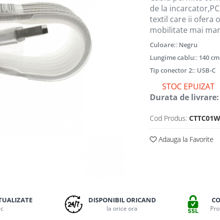
de la incarcator,PC,
textil care ii ofer
mobilitate mai mare
Culoare:
:
Negru
Lungime cablu:
:
140 cm
Tip conector 2:
:
USB-C
STOC EPUIZAT
Durata de livrare:
Cod Produs:
CTTC01
Adauga la Favorite
TUALIZATE
DISPONIBIL ORICAND
CO
ic
la orice ora
Pro