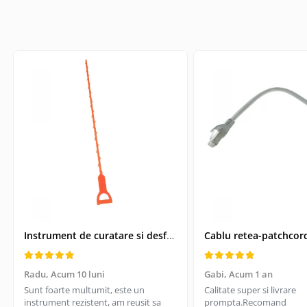
Telecomanda Smart
Accesorii tablete
Folie tablete
Husa tableta
Huse si protectii pentru Apple iPad
10.2 (gen 7/8/9)
Huse si protectii pentru Apple iPad
10.9 (gen 10, 2022)
Huse si protectii pentru Apple iPad
Air 10.9 (gen 4/5)
Huse si protectii pentru Apple iPad
Pro 11 (2024)
Huse si protectii pentru Samsung
Galaxy Tab A9
Instrument de curatare si desfundare coloane de scurgeri, Drain Cleaner, lungime 51 cm
Huse si protectii pentru Samsung
Galaxy Tab A9+
Radu,
Acum 10 luni
Gabi,
Acum 1 an
Tastatura tableta
Sunt foarte multumit, este un
Calitate super si livrare
Accesorii Televizoare
instrument rezistent, am reusit sa
prompta.Recomand