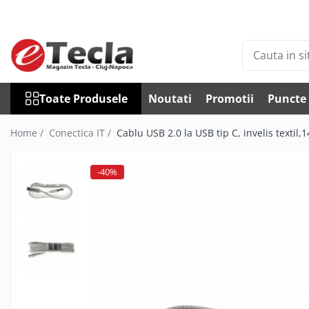
Toate Produsele
Accesorii Diverse
Accesorii auto
Toate Produsele
Noutati
Promotii
Puncte 
Auto accesorii scule
Becuri auto
Home /
Conectica IT /
Cablu USB 2.0 la USB tip C, invelis textil,
Bricheta auto
Car DVR
-40%
Car FM
Huse Talon & Permis
Tractare Auto
Accesorii Foto
Huse foto
Articole divertisment
Joc pentru degete