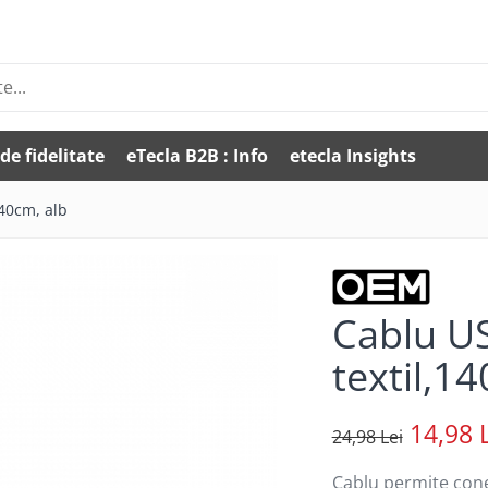
de fidelitate
eTecla B2B : Info
etecla Insights
140cm, alb
Cablu USB
textil,1
14,98 
24,98 Lei
Cablu permite conec