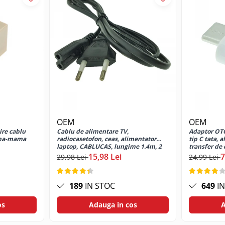
OEM
OEM
ire cablu
Cablu de alimentare TV,
Adaptor OT
ama-mama
radiocasetofon, ceas, alimentator
tip C tata, 
laptop, CABLUCAS, lungime 1.4m, 2
transfer de 
pini, C7, 2.5A, 250V, negru
15,98 Lei
7
29,98 Lei
24,99 Lei
189
IN STOC
649
IN
os
Adauga in cos
A