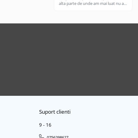
alta parte de unde am mai luat nu are
aceeasi calitate, aici e livrare rapida
cand gasesc pe stoc.
Suport clienti
9 - 16
0756298627