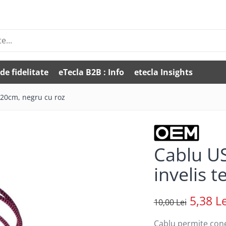
de fidelitate
eTecla B2B : Info
etecla Insights
,120cm, negru cu roz
Cablu US
invelis 
5,38 Le
10,00 Lei
Cablu permite cone