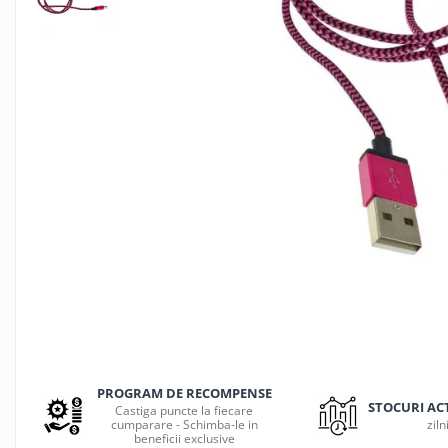
Jocuri de masa
Machiaj temporar si efecte speciale
Seturi si jocuri creative
Articole pentru creatori de
continut
Hub-uri si adaptoare Editare &
Munca mobila
Microfoane Video & Vlogging
Selfie Stickuri pentru Vlogging &
Continut Video
Jucarii
Masinute si vehicule
Nisip kinetic si modelabil
Accesorii Gaming
Casti Gaming
PROGRAM DE RECOMPENSE
Fashion Items
STOCURI AC
Castiga puncte la fiecare
cumparare - Schimba-le in
ziln
Gamepad
beneficii exclusive