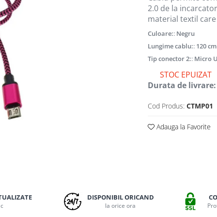
2.0 de la incarcator
material textil car
Culoare:
:
Negru
Lungime cablu:
:
120 cm
Tip conector 2:
:
Micro 
STOC EPUIZAT
Durata de livrare:
Cod Produs:
CTMP01
Adauga la Favorite
TUALIZATE
DISPONIBIL ORICAND
CO
ic
la orice ora
Pro