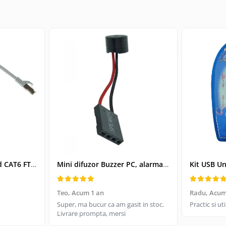
Cablu retea-patchcord CAT6 FTP, Lanberg 43612, 2 X RJ45, lungime 25cm, AWG26, 10Gb/s-250MHz, de legatura retea, ethernet, gri
Mini difuzor Buzzer PC, alarma sonora pentru placa de baza PC
Teo,
Acum 1 an
Radu,
Acum
Super, ma bucur ca am gasit in stoc.
Practic si u
Livrare prompta, mersi