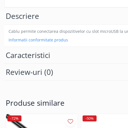
Gamepad USB
Microfoane Gaming
Descriere
Mouse Gaming
Mouse Pad Gaming
Cablu permite conectarea dispozitivelor cu slot microUSB la un p
Tastatura Gaming
Informatii conformitate produs
Accesorii IT
Caracteristici
Accesorii laptop
Cooler laptop
Review-uri
(0)
Ventilatoare USB
Accesorii monitoare
Suporturi monitoare
Accesorii smartphone
Produse similare
Accesorii SIM
Adaptoare smartphone
Cabluri iPhone
-72%
-50%
Cabluri microUSB