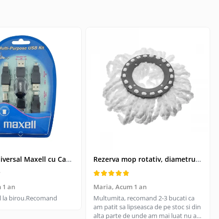
Kit USB Universal Maxell cu Cablu Retractabil si 4 Adaptoare, Husa Protectoare - Conectivitate pentru Dispozitive Vechi si Noi
Rezerva mop rotativ, diametrul parte prindere 16 cm, microfibre cu lungime de 15 cm, alba
 1 an
Maria,
Acum 1 an
til la birou.Recomand
Multumita, recomand 2-3 bucati ca
am patit sa lipseasca de pe stoc si din
alta parte de unde am mai luat nu are