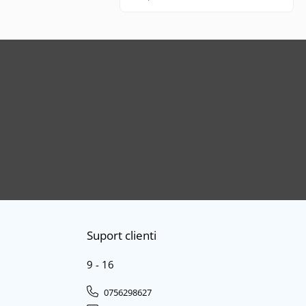
aceeasi calitate, aici e livrare rapida
cand gasesc pe stoc.
Suport clienti
9 - 16
0756298627