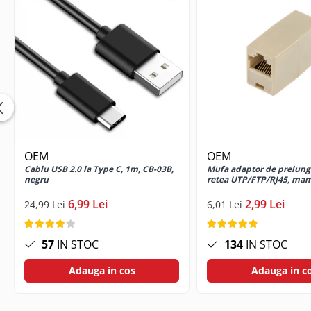
Cabluri USB tip C
Casti cu cablu
Casti wireless
Gadgets smartphone
Huse smartphone
Incarcatoare wireless
Incarcator auto
Incarcator priza retea
OEM
OEM
Lentile smartphone
Cablu USB 2.0 la Type C, 1m, CB-03B,
Mufa adaptor de prelung
Microfoane pentru smartphone
negru
retea UTP/FTP/RJ45, m
Ochelari Virtuali pentru
6,99 Lei
2,99 Lei
24,99 Lei
6,01 Lei
smartphone
Selfie Stickuri & Stative pentru
Smartphone
57
IN STOC
134
IN STOC
Stickers smartphone
Adauga in cos
Adauga in c
Stylus pen
Suport auto
Suport birou