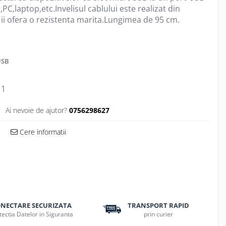
,PC,laptop,etc.Invelisul cablului este realizat din
e ii ofera o rezistenta marita.Lungimea de 95 cm.
USB
1
Ai nevoie de ajutor?
0756298627
Cere informatii
NECTARE SECURIZATA
TRANSPORT RAPID
tectia Datelor in Siguranta
prin curier