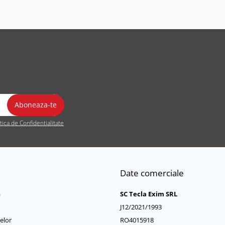
itica de Confidentialitate
Date comerciale
a
SC Tecla Exim SRL
J12/2021/1993
elor
RO4015918