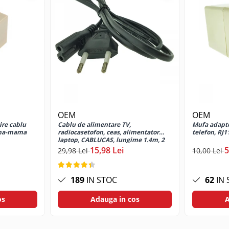
OEM
OEM
ire cablu
Cablu de alimentare TV,
Mufa adapto
ama-mama
radiocasetofon, ceas, alimentator
telefon, RJ
laptop, CABLUCAS, lungime 1.4m, 2
pini, C7, 2.5A, 250V, negru
15,98 Lei
5
29,98 Lei
10,00 Lei
189
IN STOC
62
IN 
os
Adauga in cos
A