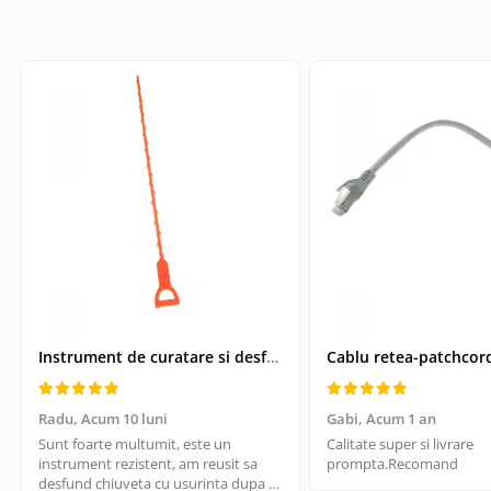
Telecomanda Smart
Accesorii tablete
Folie tablete
Husa tableta
Huse si protectii pentru Apple iPad
10.2 (gen 7/8/9)
Huse si protectii pentru Apple iPad
10.9 (gen 10, 2022)
Huse si protectii pentru Apple iPad
Air 10.9 (gen 4/5)
Huse si protectii pentru Apple iPad
Pro 11 (2024)
Huse si protectii pentru Samsung
Instrument de curatare si desfundare coloane de scurgeri, Drain Cleaner, lungime 51 cm
Galaxy Tab A9
Huse si protectii pentru Samsung
Radu,
Acum 10 luni
Gabi,
Acum 1 an
Galaxy Tab A9+
Sunt foarte multumit, este un
Calitate super si livrare
Tastatura tableta
instrument rezistent, am reusit sa
prompta.Recomand
Accesorii Televizoare
desfund chiuveta cu usurinta dupa ce