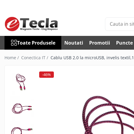
Toate Produsele
Accesorii Diverse
Accesorii auto
Toate Produsele
Noutati
Promotii
Puncte 
Auto accesorii scule
Becuri auto
Home /
Conectica IT /
Cablu USB 2.0 la microUSB, invelis textil
Bricheta auto
Car DVR
-46%
Car FM
Huse Talon & Permis
Tractare Auto
Accesorii Foto
Huse foto
Articole divertisment
Joc pentru degete