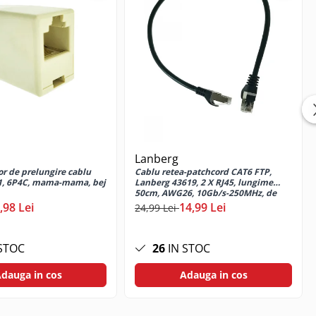
Lanberg
r de prelungire cablu
Cablu retea-patchcord CAT6 FTP,
11, 6P4C, mama-mama, bej
Lanberg 43619, 2 X RJ45, lungime
50cm, AWG26, 10Gb/s-250MHz, de
legatura retea, ethernet, negru
,98 Lei
14,99 Lei
24,99 Lei
STOC
26
IN STOC
dauga in cos
Adauga in cos