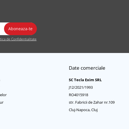
itica de Confidentialitate
Date comerciale
a
SC Tecla Exim SRL
J12/2021/1993
elor
RO4015918
ur
str. Fabricii de Zahar nr.109
Cluj-Napoca, Cluj