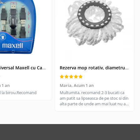
Kit USB Universal Maxell cu Cablu Retractabil si 4 Adaptoare, Husa Protectoare - Conectivitate pentru Dispozitive Vechi si Noi
Rezerva mop rotativ, diametrul parte prindere 16 cm, microfibre cu lungime de 15 cm, alba
 1 an
Maria,
Acum 1 an
til la birou.Recomand
Multumita, recomand 2-3 bucati ca
am patit sa lipseasca de pe stoc si din
alta parte de unde am mai luat nu are
aceeasi calitate, aici e livrare rapida
cand gasesc pe stoc.