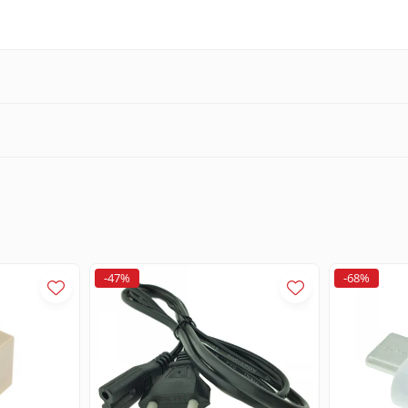
-47%
-68%