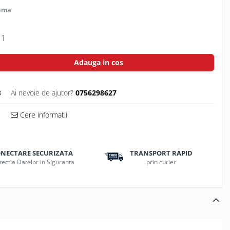
ama
1
Adauga in cos
3
Ai nevoie de ajutor?
0756298627
Cere informatii
NECTARE SECURIZATA
TRANSPORT RAPID
tectia Datelor in Siguranta
prin curier