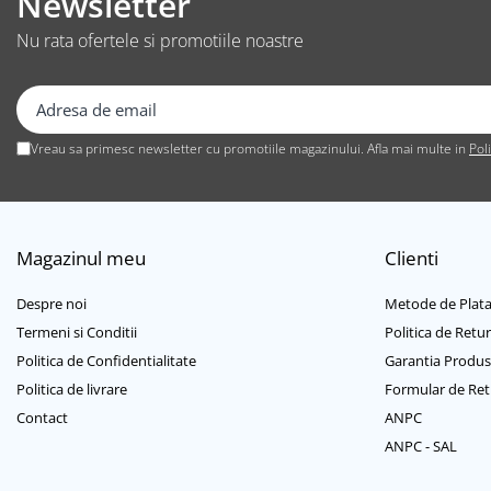
Newsletter
Suporturi TV
Nu rata ofertele si promotiile noastre
Telecomanda TV
Boxe
Boxe 2.1
Boxe bluetooth
Vreau sa primesc newsletter cu promotiile magazinului. Afla mai multe in
Pol
Boxe USB
Soundbar
Camera Web
Magazinul meu
Clienti
Cu microfon
Protectie camera
Despre noi
Metode de Plat
Camere supraveghere
Termeni si Conditii
Politica de Retur
Exterior
Politica de Confidentialitate
Garantia Produs
Casti
Politica de livrare
Formular de Ret
Casti In Ear
Contact
ANPC
Casti In Ear bluetooth
ANPC - SAL
Casti In Ear cu microfon