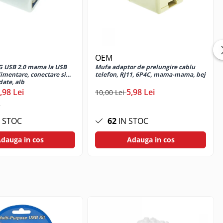
OEM
G USB 2.0 mama la USB
Mufa adaptor de prelungire cablu
alimentare, conectare si
telefon, RJ11, 6P4C, mama-mama, bej
date, alb
,98 Lei
5,98 Lei
10,00 Lei
 STOC
62
IN STOC
dauga in cos
Adauga in cos