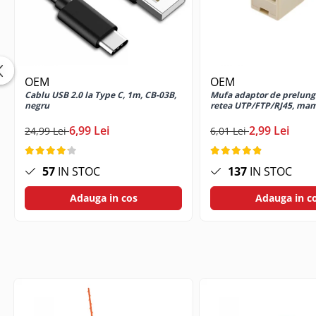
Cabluri USB tip C
Casti cu cablu
Casti wireless
Gadgets smartphone
OEM
OEM
Huse smartphone
Cablu USB 2.0 la Type C, 1m, CB-03B,
Mufa adaptor de prelung
Incarcatoare wireless
negru
retea UTP/FTP/RJ45, m
Incarcator auto
6,99 Lei
2,99 Lei
24,99 Lei
6,01 Lei
Incarcator priza retea
Lentile smartphone
57
IN STOC
137
IN STOC
Microfoane pentru smartphone
Ochelari Virtuali pentru
Adauga in cos
Adauga in c
smartphone
Selfie Stickuri & Stative pentru
Smartphone
Stickers smartphone
Stylus pen
Suport auto
Suport birou