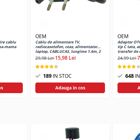
OEM
OEM
ire cablu
Cablu de alimentare TV,
Adaptor OT
ama-mama
radiocasetofon, ceas, alimentator
tip C tata, 
laptop, CABLUCAS, lungime 1.4m, 2
transfer de 
pini, C7, 2.5A, 250V, negru
15,98 Lei
7
29,98 Lei
24,99 Lei
189
IN STOC
648
IN
os
Adauga in cos
A