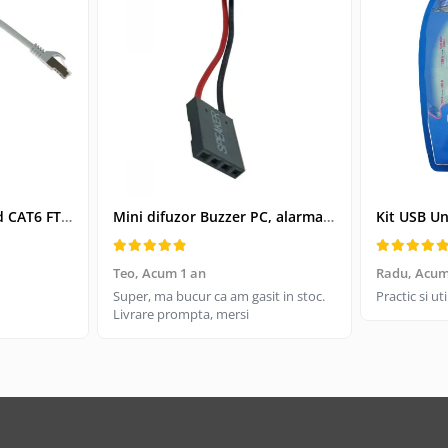
Cablu retea-patchcord CAT6 FTP, Lanberg 43612, 2 X RJ45, lungime 25cm, AWG26, 10Gb/s-250MHz, de legatura retea, ethernet, gri
Mini difuzor Buzzer PC, alarma sonora pentru placa de baza PC
Teo,
Acum 1 an
Radu,
Acum
Super, ma bucur ca am gasit in stoc.
Practic si u
Livrare prompta, mersi