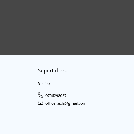
Suport clienti
9 - 16
0756298627
office.tecla@gmail.com