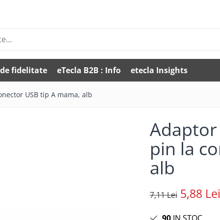
de fidelitate
eTecla B2B : Info
etecla Insights
conector USB tip A mama, alb
Adaptor 
pin la c
alb
5,88 Le
7,11 Lei
90
IN STOC