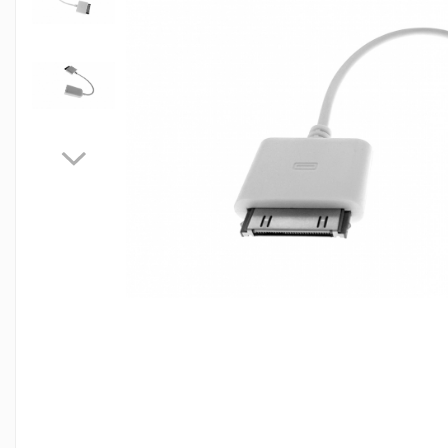
Jocuri de masa
Machiaj temporar si efecte speciale
Seturi si jocuri creative
Articole pentru creatori de
continut
Hub-uri si adaptoare Editare &
Munca mobila
Microfoane Video & Vlogging
Selfie Stickuri pentru Vlogging &
Continut Video
Jucarii
Masinute si vehicule
Nisip kinetic si modelabil
Accesorii Gaming
Casti Gaming
Fashion Items
Gamepad