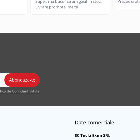
Super, ma bucur ca am gasit in stoc.
Practic si u
Livrare prompta, mersi
itica de Confidentialitate
Date comerciale
a
SC Tecla Exim SRL