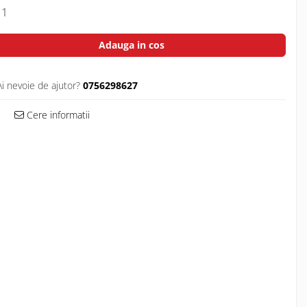
1
Adauga in cos
Ai nevoie de ajutor?
0756298627
Cere informatii