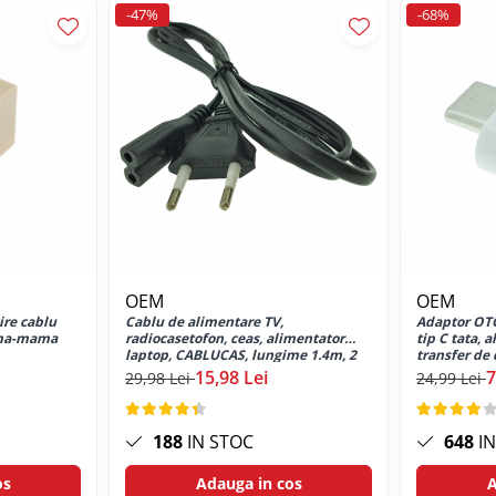
-47%
-68%
OEM
OEM
ire cablu
Cablu de alimentare TV,
Adaptor OT
ama-mama
radiocasetofon, ceas, alimentator
tip C tata, 
laptop, CABLUCAS, lungime 1.4m, 2
transfer de 
pini, C7, 2.5A, 250V, negru
15,98 Lei
7
29,98 Lei
24,99 Lei
188
IN STOC
648
IN
os
Adauga in cos
A