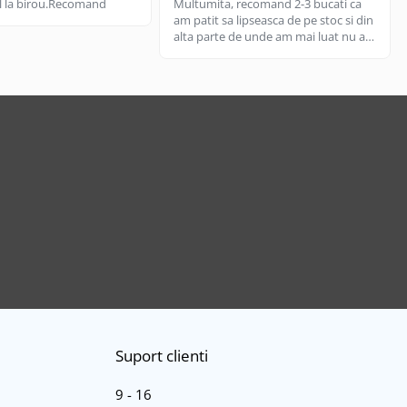
til la birou.Recomand
Multumita, recomand 2-3 bucati ca
am patit sa lipseasca de pe stoc si din
alta parte de unde am mai luat nu are
aceeasi calitate, aici e livrare rapida
cand gasesc pe stoc.
Suport clienti
9 - 16