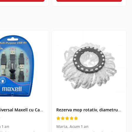
Kit USB Universal Maxell cu Cablu Retractabil si 4 Adaptoare, Husa Protectoare - Conectivitate pentru Dispozitive Vechi si Noi
Rezerva mop rotativ, diametrul parte prindere 16 cm, microfibre cu lungime de 15 cm, alba
 1 an
Maria,
Acum 1 an