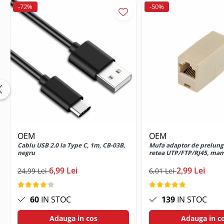
-72%
-50%
Cabluri USB tip C
Casti cu cablu
Casti wireless
Gadgets smartphone
Huse smartphone
Incarcatoare wireless
Incarcator auto
Incarcator priza retea
Lentile smartphone
Microfoane pentru smartphone
OEM
OEM
Ochelari Virtuali pentru
Cablu USB 2.0 la Type C, 1m, CB-03B,
Mufa adaptor de prelung
smartphone
negru
retea UTP/FTP/RJ45, m
Selfie Stickuri & Stative pentru
6,99 Lei
2,99 Lei
24,99 Lei
6,01 Lei
Smartphone
Stickers smartphone
Stylus pen
60
IN STOC
139
IN STOC
Suport auto
Adauga in cos
Adauga in c
Suport birou