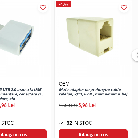
-40%
OEM
G USB 2.0 mama la USB
Mufa adaptor de prelungire cablu
alimentare, conectare si
telefon, RJ11, 6P4C, mama-mama, bej
date, alb
,98 Lei
5,98 Lei
10,00 Lei
 STOC
62
IN STOC
dauga in cos
Adauga in cos