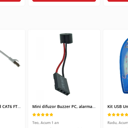
Cablu retea-patchcord CAT6 FTP, Lanberg 43612, 2 X RJ45, lungime 25cm, AWG26, 10Gb/s-250MHz, de legatura retea, ethernet, gri
Mini difuzor Buzzer PC, alarma sonora pentru placa de baza PC
Teo,
Acum 1 an
Radu,
Acum