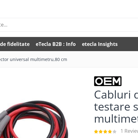
de fidelitate
eTecla B2B : Info
etecla Insights
ector universal multimetru,80 cm
Cabluri 
testare 
multime
1 Revie