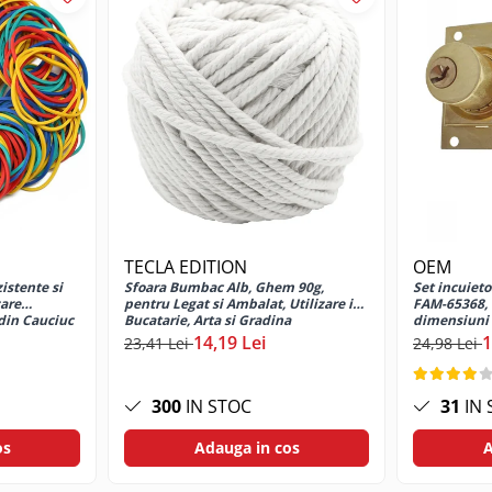
TECLA EDITION
OEM
zistente si
Sfoara Bumbac Alb, Ghem 90g,
Set incuieto
zare
pentru Legat si Ambalat, Utilizare in
FAM-65368, c
din Cauciuc
Bucatarie, Arta si Gradina
dimensiuni 
14,19 Lei
1
23,41 Lei
24,98 Lei
300
IN STOC
31
IN 
os
Adauga in cos
A