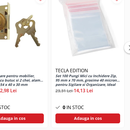
TECLA EDITION
are pentru mobilier,
Set 100 Pungi Mici cu Inchidere Zip,
u butuc si 2 chei, alama,
95 mm x 70 mm, grosime 40 microni,
54 x 40 x 30 mm
pentru Sigilare si Organizare, Ideal
pentru Portii Alimentare, Bijuterii si
2,98 Lei
14,13 Lei
23,31 Lei
Piese Mici, din Material Plastic de
Calitate Aliment
STOC
0
IN STOC
dauga in cos
Adauga in cos