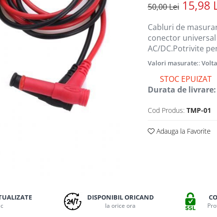
15,98 
50,00 Lei
Cabluri de masurare
conector universal
AC/DC.Potrivite pe
Valori masurate:
:
Volta
STOC EPUIZAT
Durata de livrare:
Cod Produs:
TMP-01
Adauga la Favorite
TUALIZATE
DISPONIBIL ORICAND
CO
ic
la orice ora
Pro