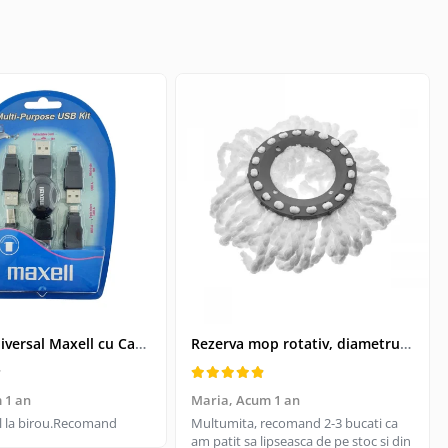
Kit USB Universal Maxell cu Cablu Retractabil si 4 Adaptoare, Husa Protectoare - Conectivitate pentru Dispozitive Vechi si Noi
Rezerva mop rotativ, diametrul parte prindere 16 cm, microfibre cu lungime de 15 cm, alba
 1 an
Maria,
Acum 1 an
til la birou.Recomand
Multumita, recomand 2-3 bucati ca
am patit sa lipseasca de pe stoc si din