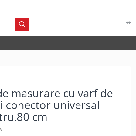
de masurare cu varf de
si conector universal
tru,80 cm
w