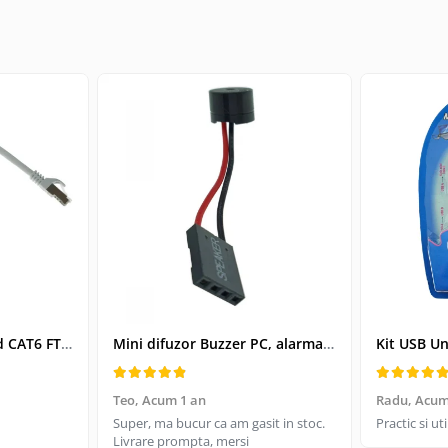
Cablu retea-patchcord CAT6 FTP, Lanberg 43612, 2 X RJ45, lungime 25cm, AWG26, 10Gb/s-250MHz, de legatura retea, ethernet, gri
Mini difuzor Buzzer PC, alarma sonora pentru placa de baza PC
Teo,
Acum 1 an
Radu,
Acum
Super, ma bucur ca am gasit in stoc.
Practic si u
Livrare prompta, mersi