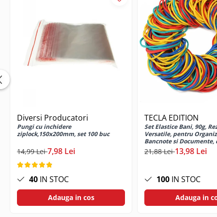
Cabluri USB tip C
Casti cu cablu
Casti wireless
Gadgets smartphone
Huse smartphone
Incarcatoare wireless
Incarcator auto
Incarcator priza retea
Lentile smartphone
Diversi Producatori
TECLA EDITION
Microfoane pentru smartphone
Pungi cu inchidere
Set Elastice Bani, 90g, Re
Ochelari Virtuali pentru
ziplock,150x200mm, set 100 buc
Versatile, pentru Organi
Bancnote si Documente, 
smartphone
Natural
7,98 Lei
13,98 Lei
14,99 Lei
21,88 Lei
Selfie Stickuri & Stative pentru
Smartphone
Stickers smartphone
40
IN STOC
100
IN STOC
Stylus pen
Adauga in cos
Adauga in c
Suport auto
Suport birou