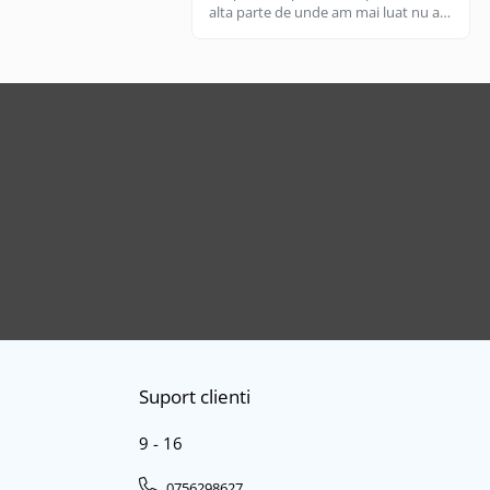
alta parte de unde am mai luat nu are
aceeasi calitate, aici e livrare rapida
cand gasesc pe stoc.
Suport clienti
9 - 16
0756298627