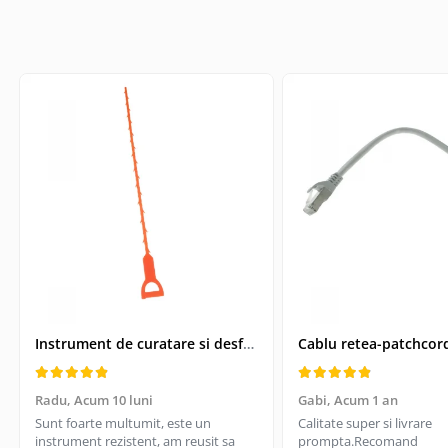
Telecomanda Smart
Accesorii tablete
Folie tablete
Husa tableta
Huse si protectii pentru Apple iPad
10.2 (gen 7/8/9)
Huse si protectii pentru Apple iPad
10.9 (gen 10, 2022)
Huse si protectii pentru Apple iPad
Air 10.9 (gen 4/5)
Huse si protectii pentru Apple iPad
Pro 11 (2024)
Huse si protectii pentru Samsung
Galaxy Tab A9
Instrument de curatare si desfundare coloane de scurgeri, Drain Cleaner, lungime 51 cm
Huse si protectii pentru Samsung
Galaxy Tab A9+
Radu,
Acum 10 luni
Gabi,
Acum 1 an
Tastatura tableta
Sunt foarte multumit, este un
Calitate super si livrare
Accesorii Televizoare
instrument rezistent, am reusit sa
prompta.Recomand