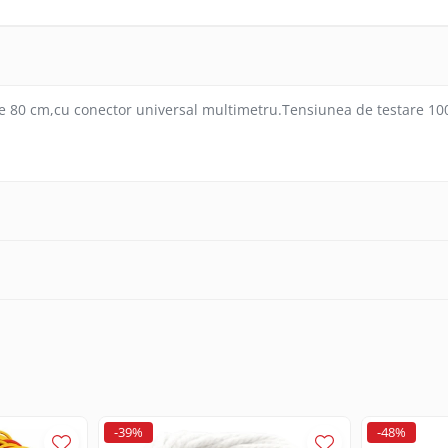
ime 80 cm,cu conector universal multimetru.Tensiunea de testare 1
-39%
-48%