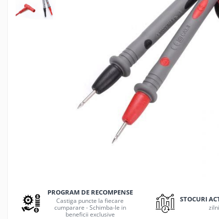
Jocuri de masa
Machiaj temporar si efecte speciale
Seturi si jocuri creative
Articole pentru creatori de
continut
Hub-uri si adaptoare Editare &
Munca mobila
Microfoane Video & Vlogging
Selfie Stickuri pentru Vlogging &
Continut Video
Jucarii
Masinute si vehicule
Nisip kinetic si modelabil
Accesorii Gaming
Casti Gaming
PROGRAM DE RECOMPENSE
Fashion Items
STOCURI AC
Castiga puncte la fiecare
cumparare - Schimba-le in
ziln
Gamepad
beneficii exclusive