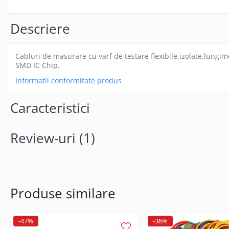
Gamepad USB
Microfoane Gaming
Descriere
Mouse Gaming
Mouse Pad Gaming
Cabluri de masurare cu varf de testare flexibile,izolate,lung
SMD IC Chip.
Tastatura Gaming
Informatii conformitate produs
Accesorii IT
Accesorii laptop
Caracteristici
Cooler laptop
Ventilatoare USB
Review-uri
(1)
Accesorii monitoare
Suporturi monitoare
Accesorii smartphone
Accesorii SIM
Produse similare
Adaptoare smartphone
Cabluri iPhone
-47%
-36%
Cabluri microUSB