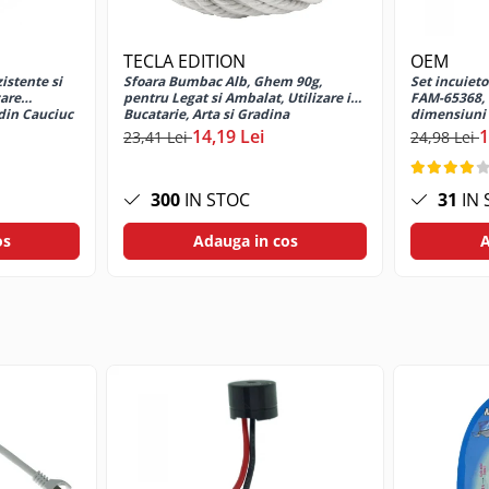
TECLA EDITION
OEM
a butonului cu care este prevazuta.
zistente si
Sfoara Bumbac Alb, Ghem 90g,
Set incuieto
zare
pentru Legat si Ambalat, Utilizare in
FAM-65368, c
te fi utilizat la aprinderea focului in seminee, sobe cu gaz, aragaze
din Cauciuc
Bucatarie, Arta si Gradina
dimensiuni 
14,19 Lei
1
triveste ideal in buzunar, reprezentand o alegere excelenta pentru 
23,41 Lei
24,98 Lei
ete de rezerva elimina senzatia de disconfort care apare atunci can
300
IN STOC
31
IN 
os
Adauga in cos
A