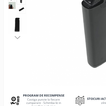
Jocuri de masa
Machiaj temporar si efecte speciale
Seturi si jocuri creative
Articole pentru creatori de
continut
Hub-uri si adaptoare Editare &
Munca mobila
Microfoane Video & Vlogging
Selfie Stickuri pentru Vlogging &
Continut Video
Jucarii
Masinute si vehicule
Nisip kinetic si modelabil
Accesorii Gaming
Casti Gaming
Fashion Items
PROGRAM DE RECOMPENSE
STOCURI AC
Castiga puncte la fiecare
Gamepad
cumparare - Schimba-le in
ziln