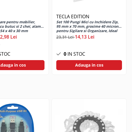
TECLA EDITION
are pentru mobilier,
Set 100 Pungi Mici cu Inchidere Zip,
u butuc si 2 chei, alama,
95 mm x 70 mm, grosime 40 microni,
, la gratar, in camping, aprinderea lumanarilor si lampilor.
54 x 40 x 30 mm
pentru Sigilare si Organizare, Ideal
pentru Portii Alimentare, Bijuterii si
2,98 Lei
14,13 Lei
uz personal. Poate fi purtata cu usurinta in buzunare, in
23,31 Lei
Piese Mici, din Material Plastic de
d ai nevoie de un foc si nu il gasesti.
Calitate Aliment
STOC
0
IN STOC
dauga in cos
Adauga in cos