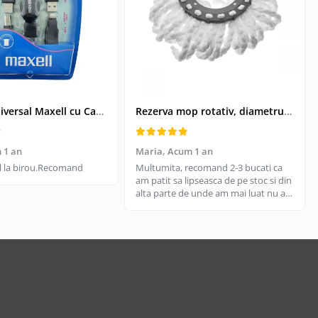
Kit USB Universal Maxell cu Cablu Retractabil si 4 Adaptoare, Husa Protectoare - Conectivitate pentru Dispozitive Vechi si Noi
Rezerva mop rotativ, diametrul parte prindere 16 cm, microfibre cu lungime de 15 cm, alba
 1 an
Maria,
Acum 1 an
til la birou.Recomand
Multumita, recomand 2-3 bucati ca
am patit sa lipseasca de pe stoc si din
alta parte de unde am mai luat nu are
aceeasi calitate, aici e livrare rapida
cand gasesc pe stoc.