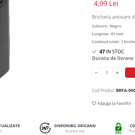
4,99 Lei
Bricheta antivant d
Culoare:
:
Negru
Lungime:
:
81 mm
Continut colet:
:
1 brich
47
IN STOC
Durata de livrare:
Cod Produs:
BRFA-00
Adauga la Favorite
TUALIZATE
DISPONIBIL ORICAND
CO
ic
la orice ora
Pro