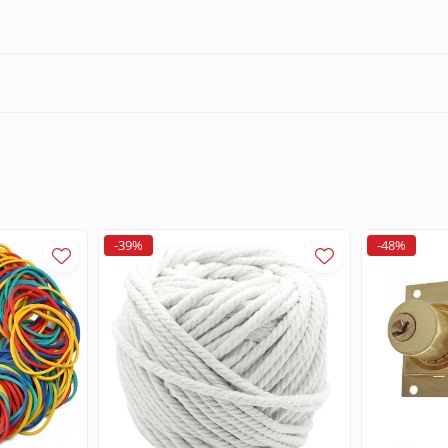
-39%
-48%