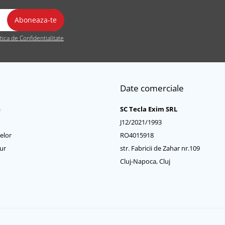
itica de Confidentialitate
Date comerciale
a
SC Tecla Exim SRL
J12/2021/1993
elor
RO4015918
ur
str. Fabricii de Zahar nr.109
Cluj-Napoca, Cluj