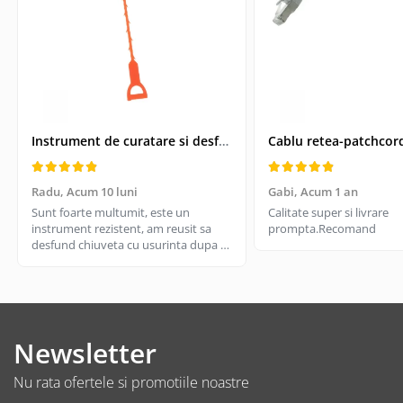
Suporturi TV
Telecomanda TV
Boxe
Boxe 2.1
Boxe bluetooth
Boxe USB
Instrument de curatare si desfundare coloane de scurgeri, Drain Cleaner, lungime 51 cm
Soundbar
Camera Web
Radu,
Acum 10 luni
Gabi,
Acum 1 an
Sunt foarte multumit, este un
Calitate super si livrare
Cu microfon
instrument rezistent, am reusit sa
prompta.Recomand
Protectie camera
desfund chiuveta cu usurinta dupa ce
Camere supraveghere
am incercat cu cateva solutii de
desfundare din magazin si nu a mers.
Exterior
Merita, il recomand
Casti
Casti In Ear
Newsletter
Casti In Ear bluetooth
Nu rata ofertele si promotiile noastre
Casti In Ear cu microfon