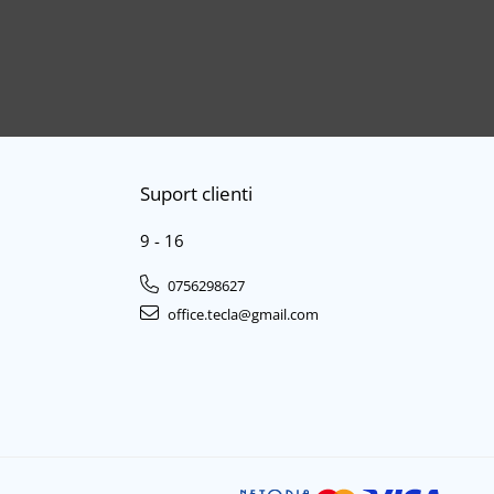
Suport clienti
9 - 16
0756298627
office.tecla@gmail.com