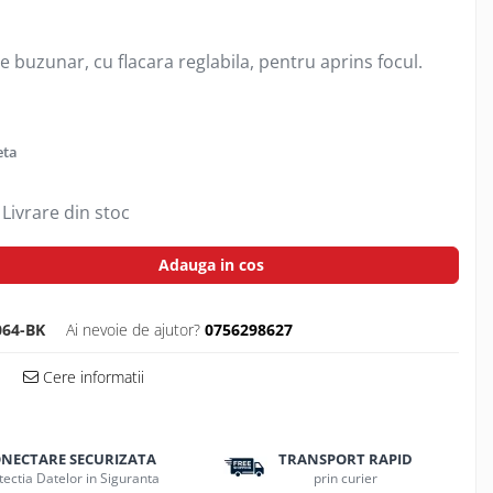
e buzunar, cu flacara reglabila, pentru aprins focul.
eta
Livrare din stoc
Adauga in cos
064-BK
Ai nevoie de ajutor?
0756298627
Cere informatii
NECTARE SECURIZATA
TRANSPORT RAPID
tectia Datelor in Siguranta
prin curier