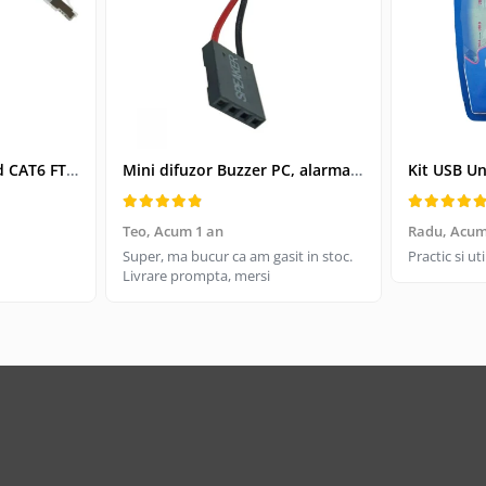
Cablu retea-patchcord CAT6 FTP, Lanberg 43612, 2 X RJ45, lungime 25cm, AWG26, 10Gb/s-250MHz, de legatura retea, ethernet, gri
Mini difuzor Buzzer PC, alarma sonora pentru placa de baza PC
Teo,
Acum 1 an
Radu,
Acum
Super, ma bucur ca am gasit in stoc.
Practic si u
Livrare prompta, mersi