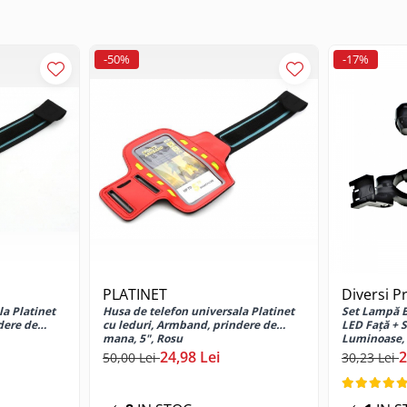
-50%
-17%
PLATINET
Diversi P
la Platinet
Husa de telefon universala Platinet
Set Lampă B
dere de
cu leduri, Armband, prindere de
LED Față + S
mana, 5", Rosu
Luminoase,
24,98 Lei
2
50,00 Lei
30,23 Lei