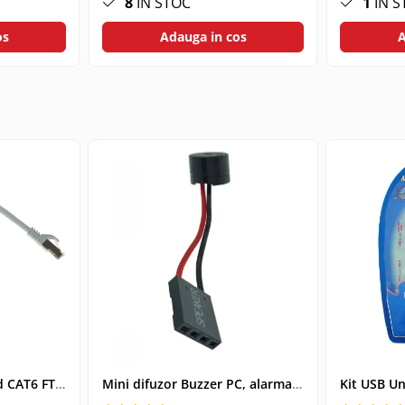
8
IN STOC
1
IN S
os
Adauga in cos
A
Cablu retea-patchcord CAT6 FTP, Lanberg 43612, 2 X RJ45, lungime 25cm, AWG26, 10Gb/s-250MHz, de legatura retea, ethernet, gri
Mini difuzor Buzzer PC, alarma sonora pentru placa de baza PC