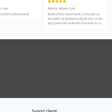
 1 an
Maria,
Acum 1 an
til la birou.Recomand
Multumita, recomand 2-3 bucati ca
am patit sa lipseasca de pe stoc si din
alta parte de unde am mai luat nu are
aceeasi calitate, aici e livrare rapida
cand gasesc pe stoc.
Suport clienti