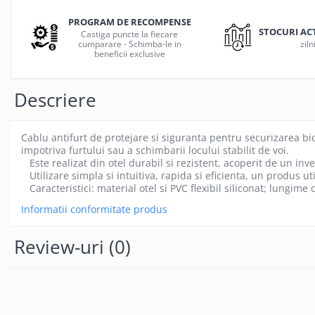
Gamepad USB
PROGRAM DE RECOMPENSE
Microfoane Gaming
STOCURI AC
Castiga puncte la fiecare
cumparare - Schimba-le in
ziln
Mouse Gaming
beneficii exclusive
Mouse Pad Gaming
Tastatura Gaming
Descriere
Accesorii IT
Accesorii laptop
Cablu antifurt de protejare si siguranta pentru securizarea bicic
impotriva furtului sau a schimbarii locului stabilit de voi.
Cooler laptop
Este realizat din otel durabil si rezistent, acoperit de un inve
Ventilatoare USB
Utilizare simpla si intuitiva, rapida si eficienta, un produs uti
Caracteristici: material otel si PVC flexibil siliconat; lun
Accesorii monitoare
Informatii conformitate produs
Suporturi monitoare
Accesorii smartphone
Review-uri
(0)
Accesorii SIM
Adaptoare smartphone
Cabluri iPhone
Cabluri microUSB