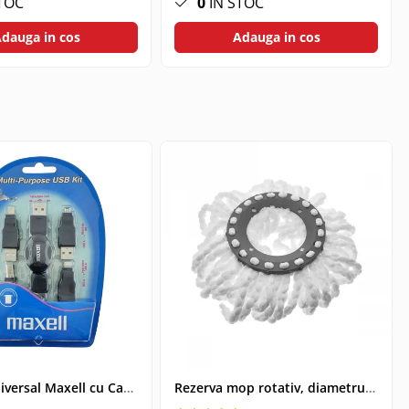
TOC
0
IN STOC
dauga in cos
Adauga in cos
Kit USB Universal Maxell cu Cablu Retractabil si 4 Adaptoare, Husa Protectoare - Conectivitate pentru Dispozitive Vechi si Noi
Rezerva mop rotativ, diametrul parte prindere 16 cm, microfibre cu lungime de 15 cm, alba