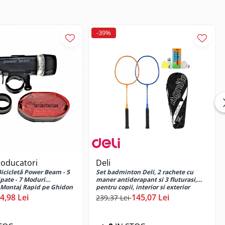
-39%
roducatori
Deli
icicletă Power Beam - 5
Set badminton Deli, 2 rachete cu
pate - 7 Moduri
maner antiderapant si 3 fluturasi,
 Montaj Rapid pe Ghidon
pentru copii, interior si exterior
4,98 Lei
145,07 Lei
239,37 Lei