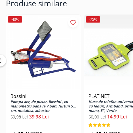
Produse similare
Cabluri USB tip C
Casti cu cablu
-43%
-75%
Casti wireless
Gadgets smartphone
Huse smartphone
Incarcatoare wireless
Incarcator auto
Incarcator priza retea
Lentile smartphone
Microfoane pentru smartphone
Ochelari Virtuali pentru
smartphone
Bossini
PLATINET
Selfie Stickuri & Stative pentru
Smartphone
Pompa aer, de picior, Bossini , cu
Husa de telefon universa
manometru pana la 7 bari, furtun 50
cu leduri, Armband, prin
Stickers smartphone
cm, metalica, albastra
mana, 5", Verde
39,98 Lei
14,99 Lei
69,98 Lei
60,00 Lei
Stylus pen
Suport auto
Suport birou