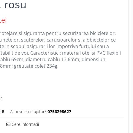
, rosu
Lei
rotejare si siguranta pentru securizarea bicicletelor,
tinetelor, scuterelor, carucioarelor si a obiectelor ce
ate in scopul asigurarii lor impotriva furtului sau a
abilit de voi. Caracteristici: material otel si PVC flexibil
 cablu 69cm; diametru cablu 13.6mm; dimensiuni
8mm; greutate colet 234g.
1
-R
Ai nevoie de ajutor?
0756298627
Cere informatii