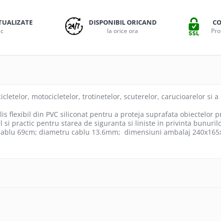
TUALIZATE
DISPONIBIL ORICAND
CO
ic
la orice ora
Pro
letelor, motocicletelor, trotinetelor, scuterelor, carucioarelor si a o
lis flexibil din PVC siliconat pentru a proteja suprafata obiectelor 
l si practic pentru starea de siguranta si liniste in privinta bunuril
gime cablu 69cm; diametru cablu 13.6mm; dimensiuni ambalaj 240x16