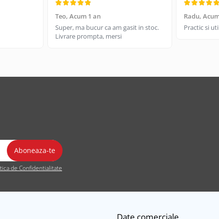
Teo,
Acum 1 an
Radu,
Acum
Super, ma bucur ca am gasit in stoc.
Practic si u
Livrare prompta, mersi
itica de Confidentialitate
Date comerciale