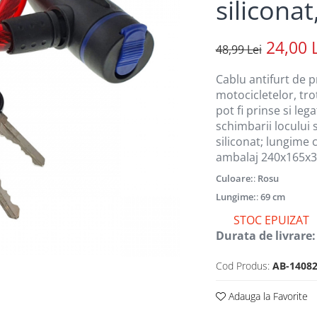
siliconat
24,00 
48,99 Lei
Cablu antifurt de p
motocicletelor, tro
pot fi prinse si leg
schimbarii locului st
siliconat; lungime
ambalaj 240x165x3
Culoare:
:
Rosu
Lungime:
:
69 cm
STOC EPUIZAT
Durata de livrare:
Cod Produs:
AB-14082
Adauga la Favorite