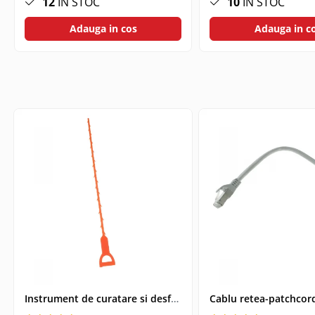
12
IN STOC
10
IN STOC
Telecomanda Smart
Adauga in cos
Adauga in c
Accesorii tablete
Folie tablete
Husa tableta
Huse si protectii pentru Apple iPad
10.2 (gen 7/8/9)
Huse si protectii pentru Apple iPad
10.9 (gen 10, 2022)
Huse si protectii pentru Apple iPad
Air 10.9 (gen 4/5)
Huse si protectii pentru Apple iPad
Pro 11 (2024)
Huse si protectii pentru Samsung
Galaxy Tab A9
Huse si protectii pentru Samsung
Galaxy Tab A9+
Tastatura tableta
Instrument de curatare si desfundare coloane de scurgeri, Drain Cleaner, lungime 51 cm
Accesorii Televizoare