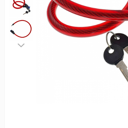
Jocuri de masa
Machiaj temporar si efecte speciale
Seturi si jocuri creative
Articole pentru creatori de
continut
Hub-uri si adaptoare Editare &
Munca mobila
Microfoane Video & Vlogging
Selfie Stickuri pentru Vlogging &
Continut Video
Jucarii
Masinute si vehicule
Nisip kinetic si modelabil
Accesorii Gaming
Casti Gaming
Fashion Items
Gamepad