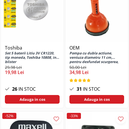
G32
Huse si protectii pentru Motorola
G34 5G
Huse si protectii pentru Motorola
G52
Huse si protectii pentru Motorola
G73
Toshiba
OEM
Huse si protectii pentru Motorola
Set 5 baterii Litiu 3V CR1220,
Pompa cu dubla actiune,
G82
tip moneda, Toshiba 10808, in
ventuza diametru 11 cm,
blister
pentru desfundat scurgerea,
Huse si protectii pentru Motorola
aspiratie si compresie, maner
29,98 Lei
50,00 Lei
G84
de 13 cm cu arc
19,98 Lei
34,98 Lei
Huse si protectii pentru Motorola
Moto E13
26
IN STOC
31
IN STOC
Huse si protectii pentru Motorola
Moto E14
Adauga in cos
Adauga in cos
Huse si protectii pentru Motorola
Moto E15
-52%
-33%
Huse si protectii pentru Motorola
Moto E20