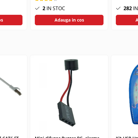
2
IN STOC
282
IN
os
Adauga in cos
A