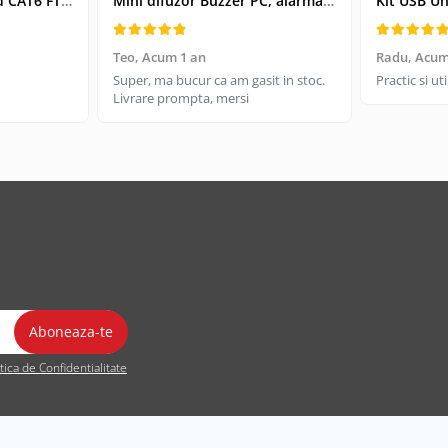
Cablu retea-patchcord CAT6 FTP, Lanberg 43612, 2 X RJ45, lungime 25cm, AWG26, 10Gb/s-250MHz, de legatura retea, ethernet, gri
Mini difuzor Buzzer PC, alarma sonora pentru placa de baza PC
Teo,
Acum 1 an
Radu,
Acum
Super, ma bucur ca am gasit in stoc.
Practic si u
Livrare prompta, mersi
itica de Confidentialitate