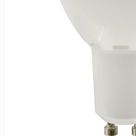
Jocuri de masa
Machiaj temporar si efecte speciale
Seturi si jocuri creative
Articole pentru creatori de
continut
Hub-uri si adaptoare Editare &
Munca mobila
Microfoane Video & Vlogging
Selfie Stickuri pentru Vlogging &
Continut Video
Jucarii
Masinute si vehicule
Nisip kinetic si modelabil
Accesorii Gaming
Casti Gaming
Fashion Items
Gamepad