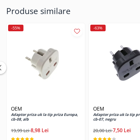
Cabluri USB tip C
Produse similare
Casti cu cablu
Casti wireless
-55%
-63%
Gadgets smartphone
Huse smartphone
Incarcatoare wireless
Incarcator auto
Incarcator priza retea
Lentile smartphone
Microfoane pentru smartphone
Ochelari Virtuali pentru
smartphone
Selfie Stickuri & Stative pentru
Smartphone
OEM
OEM
Adaptor priza uk la tip priza Europa,
Adaptor priza uk la tip p
Stickers smartphone
cb-08, alb
cb-07, negru
Stylus pen
8,98 Lei
7,50 Lei
19,99 Lei
20,00 Lei
Suport auto
Suport birou