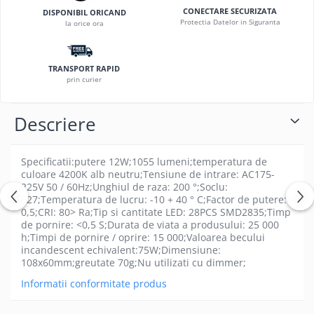
Tempera
Magic 6 Pro
CONECTARE SECURIZATA
Casti medii cu microfon
Inscriptoare CD-DVD
DISPONIBIL ORICAND
Unelte gradina
Hartie
Protectia Datelor in Siguranta
la orice ora
Huse si protectii pentru Honor
Casti medii fara microfon
Unelte electrice
Carton si hartie speciala
Magic 7 Lite
Cititoare Carduri
Accesorii gaurire
Etichete
Huse si protectii pentru Honor
TRANSPORT RAPID
Cititor Carduri USB 2.0
Accesorii lipit
Magic 7 Pro
Etichete de pret si role autoadezive
prin curier
Cititor Carduri USB 3.0
Accesorii taiere
Huse si protectii pentru Honor
Hartie copiator
Hub-uri USB
Magic 8 Lite
Pistoale de lipit
Hartie si role pentru case de
Descriere
Huse si protectii pentru Honor
Hub-uri USB 2.0
marcat
Sigilare plastic
Magic 8 Pro
Hub-uri USB 3.0
Identificare si Badge-uri
Slefuitoare
Huse si protectii pentru Honor X10
Specificatii:putere 12W;1055 lumeni;temperatura de
Incarcatoare Laptop
Unelte zugravit
Ecusoane si Suporturi pentru
culoare 4200K alb neutru;Tensiune de intrare: AC175-
Huse si protectii pentru Honor X40
Carduri
225V 50 / 60Hz;Unghiul de raza: 200 °;Soclu:
Auto si retea
Gletiere
5G
E27;Temperatura de lucru: -10 + 40 ° C;Factor de putere:>
Snururi (Lanyard) si Accesorii de
Priza bricheta auto
Mistrii
Huse si protectii pentru Honor X50
0,5;CRI: 80> Ra;Tip si cantitate LED: 28PCS SMD2835;Timp
Purtare
5G
Priza retea
Pensule
de pornire: <0,5 S;Durata de viata a produsului: 25 000
Instrumente de scris
h;Timpi de pornire / oprire: 15 000;Valoarea becului
Huse si protectii pentru Honor x5c
Incarcator USB
Slefuitoare manuale
incandescent echivalent:75W;Dimensiune:
Plus
Carioci
Spacluri
108x60mm;greutate 70g;Nu utilizati cu dimmer;
Priza bricheta auto
Huse si protectii pentru Honor X6
Creioane grafit
Trafalete, role si accesorii pentru
Priza retea
Informatii conformitate produs
Huse si protectii pentru Honor X6a
Creioane mecanice
vopsit
Microfoane
Huse si protectii pentru Honor X6B
Creioane mecanice premium