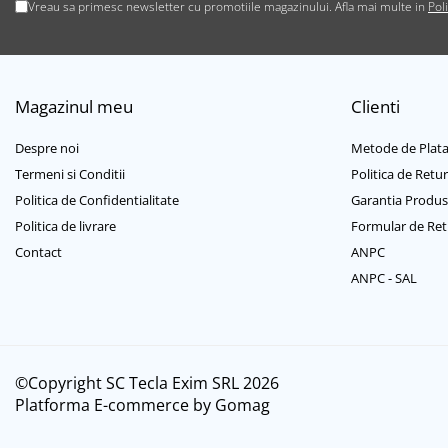
Casti mari bluetooth
Vreau sa primesc newsletter cu promotiile magazinului. Afla mai multe in
Pol
Casti mari cu microfon
Casti mari fara microfon
Casti medii bluetooth
Magazinul meu
Clienti
Casti medii cu microfon
Casti medii fara microfon
Despre noi
Metode de Plat
Cititoare Carduri
Termeni si Conditii
Politica de Retur
Cititor Carduri USB 2.0
Politica de Confidentialitate
Garantia Produs
Cititor Carduri USB 3.0
Politica de livrare
Formular de Ret
Hub-uri USB
Contact
ANPC
Hub-uri USB 2.0
ANPC - SAL
Hub-uri USB 3.0
Incarcatoare Laptop
Auto si retea
©Copyright SC Tecla Exim SRL 2026
Priza bricheta auto
Platforma E-commerce by Gomag
Priza retea
Incarcator USB