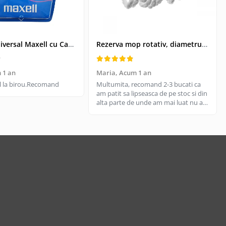
Kit USB Universal Maxell cu Cablu Retractabil si 4 Adaptoare, Husa Protectoare - Conectivitate pentru Dispozitive Vechi si Noi
Rezerva mop rotativ, diametrul parte prindere 16 cm, microfibre cu lungime de 15 cm, alba
 1 an
Maria,
Acum 1 an
til la birou.Recomand
Multumita, recomand 2-3 bucati ca
am patit sa lipseasca de pe stoc si din
alta parte de unde am mai luat nu are
aceeasi calitate, aici e livrare rapida
cand gasesc pe stoc.