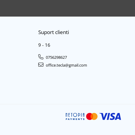
Suport clienti
9 - 16
0756298627
office.tecla@gmail.com