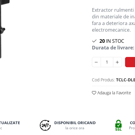
Extractor rulmenti D
din materiale de in
fara a deteriora ax
electromecanice.
20
IN STOC
Durata de livrare:
Cod Produs:
TCLC-DL
Adauga la Favorite
TUALIZATE
DISPONIBIL ORICAND
CO
ic
la orice ora
Pro