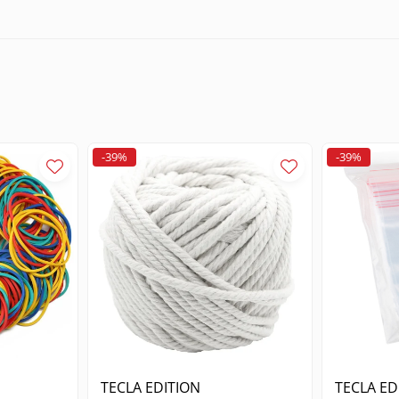
orelui
e
a de viteze fara deteriorarea fusului
e in cadrul lucrarilor de intretinere a utilajelor industriale
-39%
-39%
e electrice in timpul operatiunilor de service si reconditionar
 diverse care necesita inlocuirea rulmentilor uzati
lare oricarui utilizator. In primul rand, falcile reglabile permit ad
o prindere solida si confortabila, reducand efortul fizic necesar in 
 facand din acest extractor o investitie rentabila pentru orice ateli
lor fara a exercita presiune necontrolata asupra axei sau arborelui
e, acolo unde precizia si rapiditatea sunt esentiale.
TECLA EDITION
TECLA ED