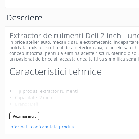
Gamepad USB
Microfoane Gaming
Descriere
Mouse Gaming
Mouse Pad Gaming
Extractor de rulmenti Deli 2 inch - une
Tastatura Gaming
In orice atelier auto, mecanic sau electromecanic, indepartarea
potrivita, exista riscul real de a deteriora axa, arborele sau c
Accesorii IT
conceput tocmai pentru a elimina aceste riscuri, oferind o sol
Accesorii laptop
un pasionat de bricolaj, aceasta unealta iti va simplifica semnif
Caracteristici tehnice
Cooler laptop
Ventilatoare USB
Accesorii monitoare
Tip produs: extractor rulmenti
Suporturi monitoare
Capacitate: 2 inch
Accesorii smartphone
Brand: Deli
SKU: TCLC-DLE102
Accesorii SIM
Vezi mai mult
Componente: maner reglabil si falci ajustabile
Adaptoare smartphone
Material: materiale de inalta calitate, rezistente si durabile
Informatii conformitate produs
Cabluri iPhone
Reglaj: falcile se pot ajusta la dimensiunea rulmentului
Cabluri microUSB
Constructie: doua parti principale - maner si ansamblu falc