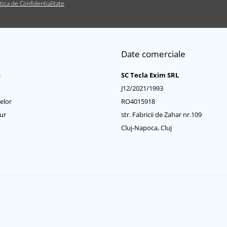
itica de Confidentialitate
Date comerciale
a
SC Tecla Exim SRL
J12/2021/1993
elor
RO4015918
ur
str. Fabricii de Zahar nr.109
Cluj-Napoca, Cluj