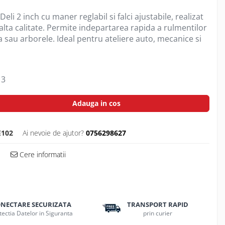
eli 2 inch cu maner reglabil si falci ajustabile, realizat
alta calitate. Permite indepartarea rapida a rulmentilor
a sau arborele. Ideal pentru ateliere auto, mecanice si
3
Adauga in cos
E102
Ai nevoie de ajutor?
0756298627
Cere informatii
NECTARE SECURIZATA
TRANSPORT RAPID
tectia Datelor in Siguranta
prin curier