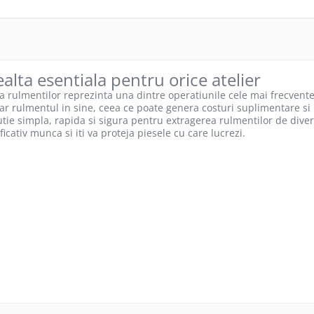
alta esentiala pentru orice atelier
 rulmentilor reprezinta una dintre operatiunile cele mai frecvente 
hiar rulmentul in sine, ceea ce poate genera costuri suplimentare si 
utie simpla, rapida si sigura pentru extragerea rulmentilor de dive
icativ munca si iti va proteja piesele cu care lucrezi.
i