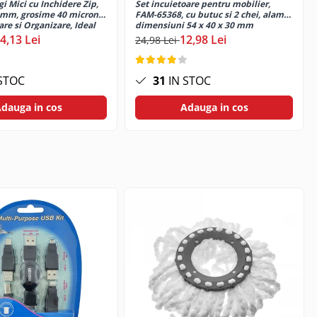
i Mici cu Inchidere Zip,
Set incuietoare pentru mobilier,
eratiunii. Asigurati-va ca falcile sunt bine pozitionate si
mm, grosime 40 microni,
FAM-65368, cu butuc si 2 chei, alama,
a facilita prinderea corecta a falcilor. Extractorul de rulmenti
are si Organizare, Ideal
dimensiuni 54 x 40 x 30 mm
asionatii de bricolaj care efectueaza lucrari de intretinere sau
i Alimentare, Bijuterii si
4,13 Lei
12,98 Lei
24,98 Lei
litatii materialelor si la prelungirea duratei de viata a
din Material Plastic de
iment
STOC
31
IN STOC
dauga in cos
Adauga in cos