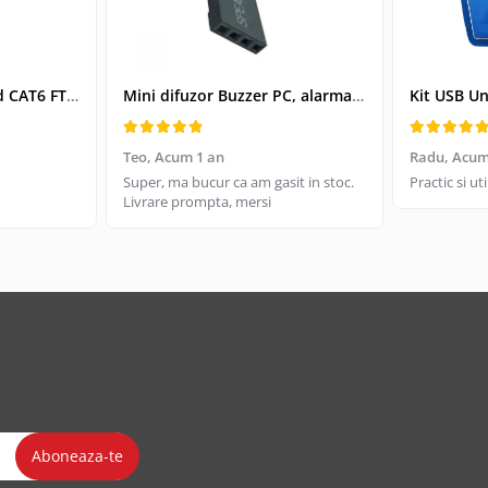
Cablu retea-patchcord CAT6 FTP, Lanberg 43612, 2 X RJ45, lungime 25cm, AWG26, 10Gb/s-250MHz, de legatura retea, ethernet, gri
Mini difuzor Buzzer PC, alarma sonora pentru placa de baza PC
Teo,
Acum 1 an
Radu,
Acum
Super, ma bucur ca am gasit in stoc.
Practic si u
Livrare prompta, mersi