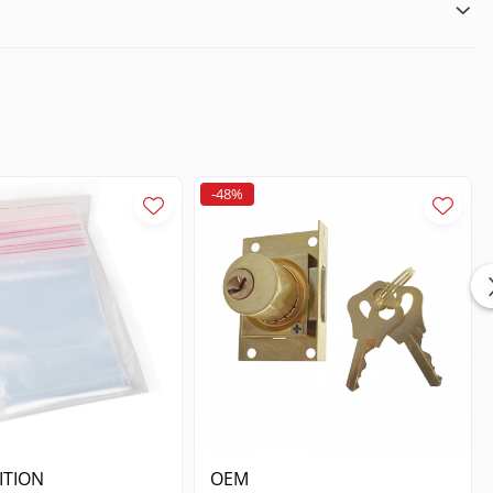
-48%
aptarea instrumentului la diferite dimensiuni de rulmenti, ceea
timpul operatiunii de extragere. Materialele de inalta calitate
er. Un alt avantaj major este protectia pieselor: datorita
, eliminand riscul de deformare sau deteriorare. Aceasta
ITION
OEM