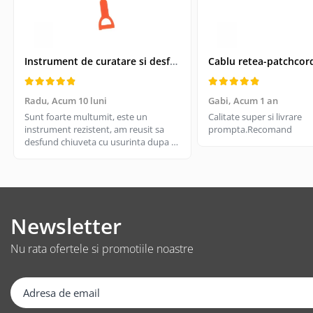
Suporturi TV
Telecomanda TV
Boxe
Instrument de curatare si desfundare coloane de scurgeri, Drain Cleaner, lungime 51 cm
Boxe 2.1
Boxe bluetooth
Radu,
Acum 10 luni
Gabi,
Acum 1 an
Boxe USB
Sunt foarte multumit, este un
Calitate super si livrare
Soundbar
instrument rezistent, am reusit sa
prompta.Recomand
desfund chiuveta cu usurinta dupa ce
Camera Web
am incercat cu cateva solutii de
Cu microfon
desfundare din magazin si nu a mers.
Merita, il recomand
Protectie camera
Camere supraveghere
Newsletter
Exterior
Casti
Nu rata ofertele si promotiile noastre
Casti In Ear
Casti In Ear bluetooth
Casti In Ear cu microfon