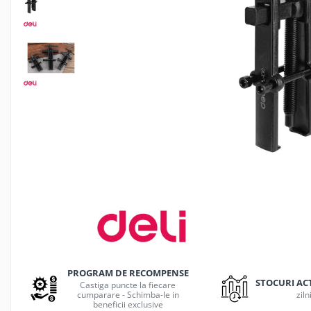
Jocuri de masa
Machiaj temporar si efecte speciale
Seturi si jocuri creative
Articole pentru creatori de
continut
Hub-uri si adaptoare Editare &
Munca mobila
Microfoane Video & Vlogging
Selfie Stickuri pentru Vlogging &
Continut Video
Jucarii
Masinute si vehicule
Nisip kinetic si modelabil
Accesorii Gaming
Casti Gaming
PROGRAM DE RECOMPENSE
Fashion Items
STOCURI AC
Castiga puncte la fiecare
cumparare - Schimba-le in
ziln
Gamepad
beneficii exclusive