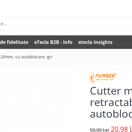
de fidelitate
eTecla B2B : Info
etecla Insights
x 20mm, cu autoblocare, gri
Cutter m
retracta
autobloc
20,98 
50,00 Lei