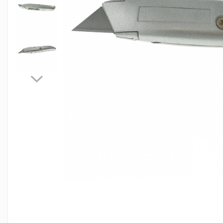
Jocuri de masa
Machiaj temporar si efecte speciale
Seturi si jocuri creative
Articole pentru creatori de
continut
Hub-uri si adaptoare Editare &
Munca mobila
Microfoane Video & Vlogging
Selfie Stickuri pentru Vlogging &
Continut Video
Jucarii
Masinute si vehicule
Nisip kinetic si modelabil
Accesorii Gaming
Casti Gaming
Fashion Items
Gamepad