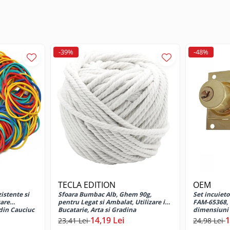
-39%
-48%
TECLA EDITION
OEM
zistente si
Sfoara Bumbac Alb, Ghem 90g,
Set incuieto
zare
pentru Legat si Ambalat, Utilizare in
FAM-65368, c
din Cauciuc
Bucatarie, Arta si Gradina
dimensiuni 
14,19 Lei
1
23,41 Lei
24,98 Lei