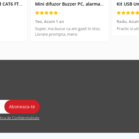
Cablu retea-patchcord CAT6 FTP, Lanberg 43612, 2 X RJ45, lungime 25cm, AWG26, 10Gb/s-250MHz, de legatura retea, ethernet, gri
Mini difuzor Buzzer PC, alarma sonora pentru placa de baza PC
Teo,
Acum 1 an
Radu,
Acum
Super, ma bucur ca am gasit in stoc.
Practic si u
Livrare prompta, mersi
itica de Confidentialitate