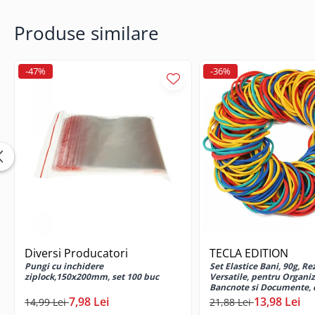
Cabluri USB tip C
Produse similare
Casti cu cablu
Casti wireless
Gadgets smartphone
-47%
-36%
Huse smartphone
Incarcatoare wireless
Incarcator auto
Incarcator priza retea
Lentile smartphone
Microfoane pentru smartphone
Ochelari Virtuali pentru
smartphone
Selfie Stickuri & Stative pentru
Smartphone
Diversi Producatori
TECLA EDITION
Stickers smartphone
Pungi cu inchidere
Set Elastice Bani, 90g, Re
Stylus pen
ziplock,150x200mm, set 100 buc
Versatile, pentru Organi
Bancnote si Documente, 
Suport auto
Natural
7,98 Lei
13,98 Lei
14,99 Lei
21,88 Lei
Suport birou