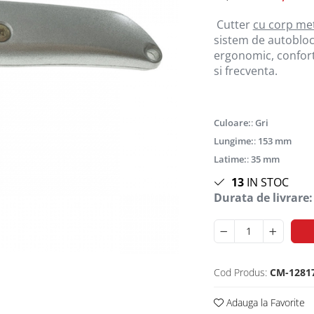
Cutter
cu corp met
sistem de autobloca
ergonomic, conforta
si frecventa.
Culoare:
:
Gri
Lungime:
:
153 mm
Latime:
:
35 mm
13
IN STOC
Durata de livrare:
Cod Produs:
CM-1281
Adauga la Favorite