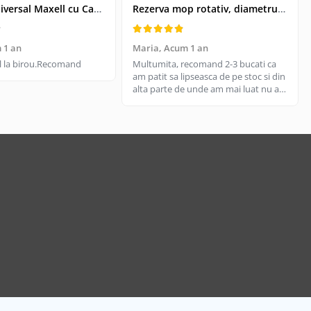
Kit USB Universal Maxell cu Cablu Retractabil si 4 Adaptoare, Husa Protectoare - Conectivitate pentru Dispozitive Vechi si Noi
Rezerva mop rotativ, diametrul parte prindere 16 cm, microfibre cu lungime de 15 cm, alba
 1 an
Maria,
Acum 1 an
til la birou.Recomand
Multumita, recomand 2-3 bucati ca
am patit sa lipseasca de pe stoc si din
alta parte de unde am mai luat nu are
aceeasi calitate, aici e livrare rapida
cand gasesc pe stoc.