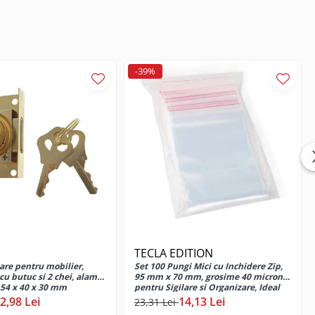
-39%
TECLA EDITION
are pentru mobilier,
Set 100 Pungi Mici cu Inchidere Zip,
u butuc si 2 chei, alama,
95 mm x 70 mm, grosime 40 microni,
54 x 40 x 30 mm
pentru Sigilare si Organizare, Ideal
pentru Portii Alimentare, Bijuterii si
2,98 Lei
14,13 Lei
23,31 Lei
Piese Mici, din Material Plastic de