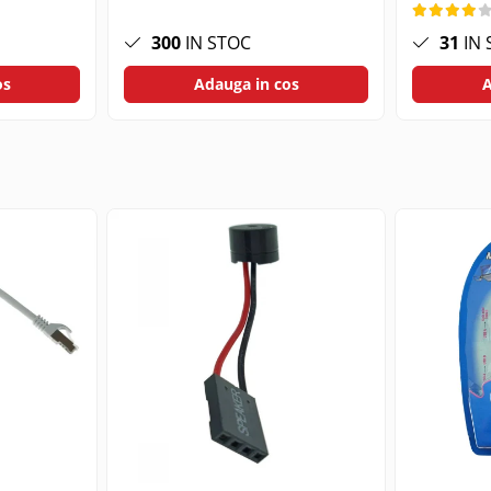
300
IN STOC
31
IN 
os
Adauga in cos
A