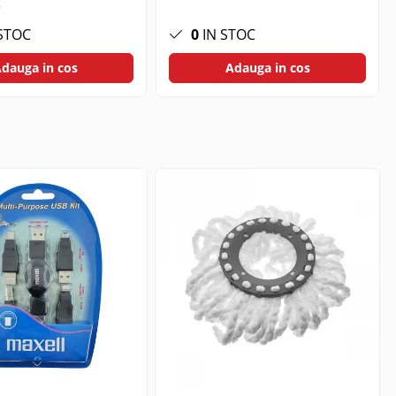
Calitate Aliment
STOC
0
IN STOC
dauga in cos
Adauga in cos