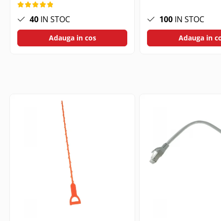
Telecomanda Smart
40
IN STOC
100
IN STOC
Accesorii tablete
Adauga in cos
Adauga in c
Folie tablete
Husa tableta
Huse si protectii pentru Apple iPad
10.2 (gen 7/8/9)
Huse si protectii pentru Apple iPad
10.9 (gen 10, 2022)
Huse si protectii pentru Apple iPad
Air 10.9 (gen 4/5)
Huse si protectii pentru Apple iPad
Pro 11 (2024)
Huse si protectii pentru Samsung
Galaxy Tab A9
Huse si protectii pentru Samsung
Galaxy Tab A9+
Tastatura tableta
Accesorii Televizoare