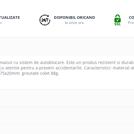
TUALIZATE
DISPONIBIL ORICAND
CO
ic
la orice ora
Pro
evazut cu sistem de autoblocare. Este un produs rezistent si durab
 cu atentie pentru a preveni accidentarile. Caracteristici: materi
75x20mm; greutate colet 88g.