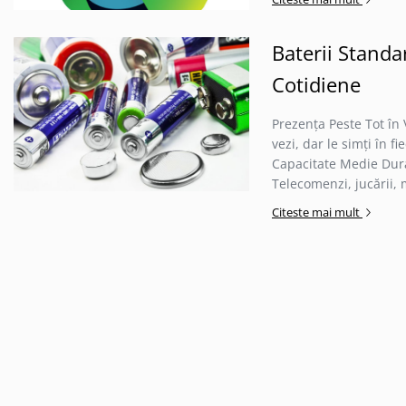
Jocuri de masa
Machiaj temporar si efecte speciale
Baterii Standa
Seturi si jocuri creative
Cotidiene
Articole pentru creatori de
continut
Prezența Peste Tot în 
Hub-uri si adaptoare Editare &
vezi, dar le simți în f
Munca mobila
Capacitate Medie Dura
Microfoane Video & Vlogging
Telecomenzi, jucării,
Selfie Stickuri pentru Vlogging &
Continut Video
Citeste mai mult
Jucarii
Masinute si vehicule
Nisip kinetic si modelabil
Accesorii Gaming
Casti Gaming
Fashion Items
Gamepad