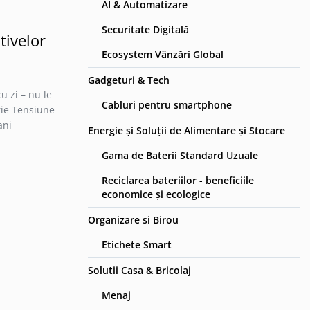
AI & Automatizare
Securitate Digitală
tivelor
Ecosystem Vânzări Global
Gadgeturi & Tech
u zi – nu le
Cabluri pentru smartphone
erie Tensiune
ani
Energie și Soluții de Alimentare și Stocare
Gama de Baterii Standard Uzuale
Reciclarea bateriilor - beneficiile
economice și ecologice
Organizare si Birou
Etichete Smart
Solutii Casa & Bricolaj
Menaj