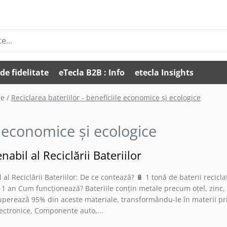
de fidelitate
eTecla B2B : Info
etecla Insights
e /
Reciclarea bateriilor - beneficiile economice și ecologice
le economice și ecologice
abil al Reciclării Bateriilor
al Reciclării Bateriilor: De ce contează? 🔋 1 tonă de baterii recicla
1 an Cum funcționează? Bateriile conțin metale precum oțel, zinc, 
recuperează 95% din aceste materiale, transformându-le în materii p
lectronice, Componente auto,...