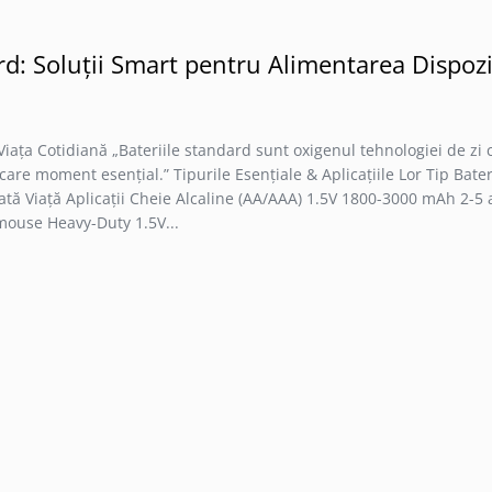
rd: Soluții Smart pentru Alimentarea Dispozi
Viața Cotidiană „Bateriile standard sunt oxigenul tehnologiei de zi c
iecare moment esențial.” Tipurile Esențiale & Aplicațiile Lor Tip Bat
tă Viață Aplicații Cheie Alcaline (AA/AAA) 1.5V 1800-3000 mAh 2-5 
 mouse Heavy-Duty 1.5V...