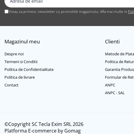
Cabluri USB tip C
Vreau sa primesc newsletter cu promotiile magazinului. Afla mai multe in
Pol
Casti cu cablu
Casti wireless
Gadgets smartphone
Huse smartphone
Magazinul meu
Clienti
Incarcatoare wireless
Incarcator auto
Despre noi
Metode de Plat
Incarcator priza retea
Termeni si Conditii
Politica de Retur
Lentile smartphone
Politica de Confidentialitate
Garantia Produs
Microfoane pentru smartphone
Politica de livrare
Formular de Ret
Ochelari Virtuali pentru
Contact
ANPC
smartphone
ANPC - SAL
Selfie Stickuri & Stative pentru
Smartphone
Stickers smartphone
Stylus pen
©Copyright SC Tecla Exim SRL 2026
Suport auto
Platforma E-commerce by Gomag
Suport birou