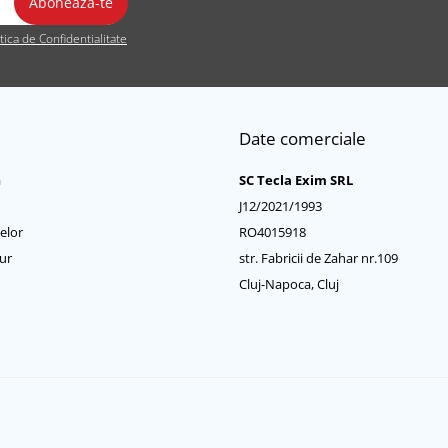
itica de Confidentialitate
Date comerciale
a
SC Tecla Exim SRL
J12/2021/1993
elor
RO4015918
ur
str. Fabricii de Zahar nr.109
Cluj-Napoca, Cluj