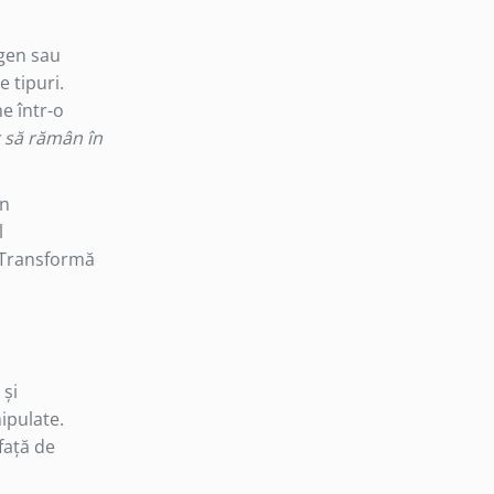
 gen sau
e tipuri.
e într-o
r să rămân în
un
l
. Transformă
 și
ipulate.
față de