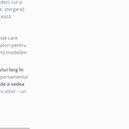
ezi, cui și
e, ștergere)
rțează
unde care
zatori pentru
ntem) modelăm
lui larg în
omportamentul
 de a vedea
 viitor – un