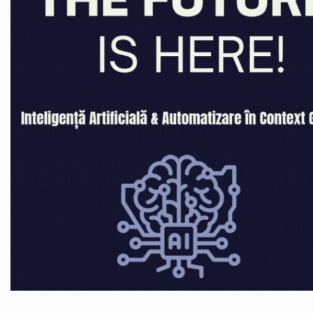
Jocuri de masa
Machiaj temporar si efecte speciale
Seturi si jocuri creative
Articole pentru creatori de
continut
Hub-uri si adaptoare Editare &
Munca mobila
Microfoane Video & Vlogging
Selfie Stickuri pentru Vlogging &
Continut Video
Jucarii
Masinute si vehicule
Nisip kinetic si modelabil
Accesorii Gaming
Casti Gaming
Fashion Items
Gamepad