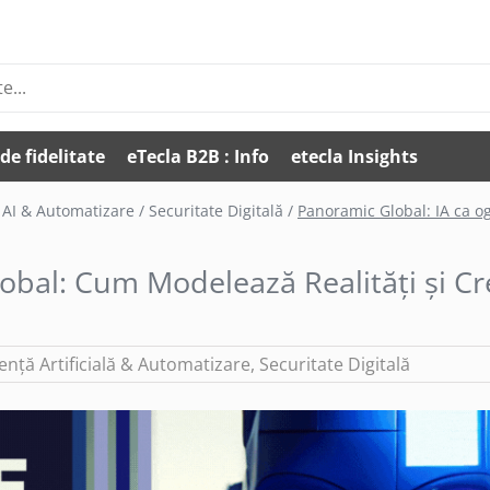
de fidelitate
eTecla B2B : Info
etecla Insights
AI & Automatizare /
Securitate Digitală /
Panoramic Global: IA ca og
Global: Cum Modelează Realități și C
gență Artificială & Automatizare
,
Securitate Digitală