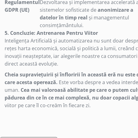
Regulamentul
Dezvoltarea și implementarea accelerată 
Casti mari bluetooth
GDPR (UE)
sistemelor sofisticate de
anonimizare a
Casti mari cu microfon
datelor în timp real
și managementul
Casti mari fara microfon
consimțământului.
Casti medii bluetooth
5. Concluzie: Antrenarea Pentru Viitor
Casti medii cu microfon
Inteligența Artificială și automatizarea nu sunt doar desp
Casti medii fara microfon
rețes harta economică, socială și politică a lumii, creând
Cititoare Carduri
inovații neașteptate, iar alegerile noastre ca consumator
Cititor Carduri USB 2.0
direct această evoluție.
Cititor Carduri USB 3.0
Cheia supraviețuirii și înfloririi în această eră nu este
Hub-uri USB
care acesta operează.
Este vorba despre a vedea interde
Hub-uri USB 2.0
uman.
Cea mai valoroasă abilitate pe care o putem culti
Hub-uri USB 3.0
pădurea din ce în ce mai complexă, nu doar copacii algo
Incarcatoare Laptop
viitor pe care îl co-creăm în fiecare zi.
Auto si retea
Priza bricheta auto
Priza retea
Incarcator USB