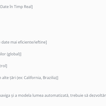
Date în Timp Real]
 mai eficiente/ieftine]
or (global)]
rol]
ări (ex: California, Brazilia)]
 a naviga și a modela lumea automatizată, trebuie să dezvolt