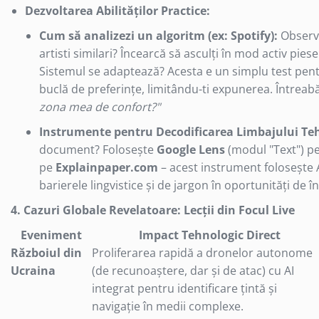
Dezvoltarea Abilităților Practice:
Suporturi TV
Telecomanda TV
Cum să analizezi un algoritm (ex: Spotify):
Observă
Boxe
artisti similari? Încearcă să asculți în mod activ pies
Sistemul se adaptează? Acesta e un simplu test pentr
Boxe 2.1
buclă de preferințe, limitându-ti expunerea. Întreab
Boxe bluetooth
zona mea de confort?"
Boxe USB
Soundbar
Instrumente pentru Decodificarea Limbajului Teh
Camera Web
document? Folosește
Google Lens
(modul "Text") pe
pe
Explainpaper.com
– acest instrument folosește A
Cu microfon
barierele lingvistice și de jargon în oportunități de î
Protectie camera
Camere supraveghere
4. Cazuri Globale Revelatoare: Lecții din Focul Live
Exterior
Eveniment
Impact Tehnologic Direct
Casti
Războiul din
Proliferarea rapidă a dronelor autonome
Casti In Ear
Ucraina
(de recunoaștere, dar și de atac) cu AI
Casti In Ear bluetooth
integrat pentru identificare țintă și
Casti In Ear cu microfon
navigație în medii complexe.