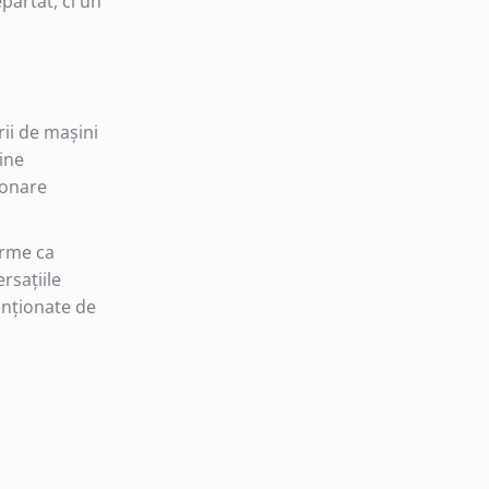
părtat, ci un
ii de mașini
ține
ionare
orme ca
rsațiile
enționate de