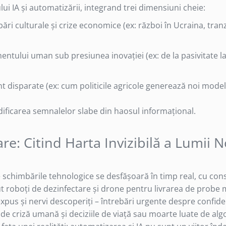
ui IA și automatizării, integrand trei dimensiuni cheie:
i culturale și crize economice (ex: război în Ucraina, tranz
lui uman sub presiunea inovației (ex: de la pasivitate la 
 disparate (ex: cum politicile agricole generează noi model
ificarea semnalelor slabe din haosul informațional.
are: Citind Harta Invizibilă a Lumii 
schimbările tehnologice se desfășoară în timp real, cu con
t roboți de dezinfectare și drone pentru livrarea de probe 
xpus și nervi descoperiți – întrebări urgente despre confide
e criză umană și deciziile de viață sau moarte luate de algo