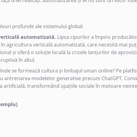
ța unei realități: automatizarea și IA nu sunt un viitor înde
lsuri profunde ale sistemului global:
verticală automatizată.
Lipsa cipurilor a împins producător
ile în agricultura verticală automatizată, care necesită mai pu
al și oferă o soluție locală la crizele lanțurilor de aproviz
ruptivă în altul.
nde se formează cultura și limbajul uman online? Pe platf
tru antrenarea modelelor generative precum ChatGPT. Conve
a artificială, transformând spațiile sociale în motoare neint
xemplu)