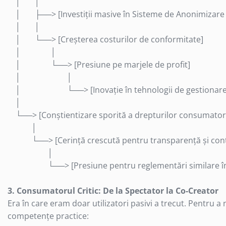
│ │
Telecomanda Smart
│ ├──> [Investiții masive în Sisteme de Anonimizare 
Accesorii tablete
│ │
│ └──> [Creșterea costurilor de conformitate]
Folie tablete
│ │
Husa tableta
│ └──> [Presiune pe marjele de profit]
Huse si protectii pentru Apple iPad
│ │
10.2 (gen 7/8/9)
│ └──> [Inovație în tehnologii de gestionare date
Huse si protectii pentru Apple iPad
10.9 (gen 10, 2022)
│
Huse si protectii pentru Apple iPad
└──> [Conștientizare sporită a drepturilor consumatoril
Air 10.9 (gen 4/5)
│
Huse si protectii pentru Apple iPad
└──> [Cerință crescută pentru transparență și cont
Pro 11 (2024)
│
Huse si protectii pentru Samsung
└──> [Presiune pentru reglementări similare în alte ț
Galaxy Tab A9
Huse si protectii pentru Samsung
3. Consumatorul Critic: De la Spectator la Co-Creator
Galaxy Tab A9+
Era în care eram doar utilizatori pasivi a trecut. Pentru
Tastatura tableta
competențe practice:
Accesorii Televizoare