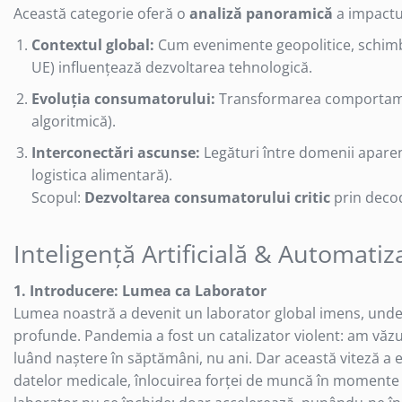
Gamepad USB
Această categorie oferă o
analiză panoramică
a impactul
Microfoane Gaming
Contextul global:
Cum evenimente geopolitice, schimbăr
Mouse Gaming
UE) influențează dezvoltarea tehnologică.
Mouse Pad Gaming
Evoluția consumatorului:
Transformarea comportamentu
Tastatura Gaming
algoritmică).
Accesorii IT
Interconectări ascunse:
Legături între domenii aparent
Accesorii laptop
logistica alimentară).
Scopul:
Dezvoltarea consumatorului critic
prin decod
Cooler laptop
Ventilatoare USB
Accesorii monitoare
Inteligență Artificială & Automatiz
Suporturi monitoare
1. Introducere: Lumea ca Laborator
Accesorii smartphone
Lumea noastră a devenit un laborator global imens, unde 
Accesorii SIM
profunde. Pandemia a fost un catalizator violent: am văzu
Adaptoare smartphone
luând naștere în săptămâni, nu ani. Dar această viteză a e
Cabluri iPhone
datelor medicale, înlocuirea forței de muncă în momente d
Cabluri microUSB