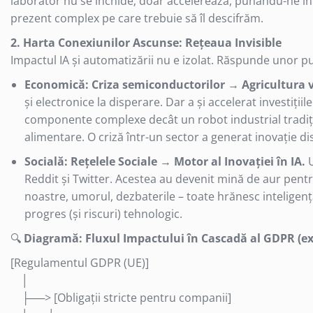
laborator nu se închide; doar accelerează, punându-ne în fa
Cabluri USB tip C
prezent complex pe care trebuie să îl descifrăm.
Casti cu cablu
2. Harta Conexiunilor Ascunse: Rețeaua Invisible
Casti wireless
Impactul IA și automatizării nu e izolat. Răspunde unor pu
Gadgets smartphone
Economică: Criza semiconductorilor → Agricultura 
Huse smartphone
și electronice la disperare. Dar a și accelerat investiți
Incarcatoare wireless
componente complexe decât un robot industrial tradițion
Incarcator auto
alimentare. O criză într-un sector a generat inovație dis
Incarcator priza retea
Lentile smartphone
Socială: Rețelele Sociale → Motor al Inovației în IA.
U
Microfoane pentru smartphone
Reddit și Twitter. Acestea au devenit mină de aur pen
Ochelari Virtuali pentru
noastre, umorul, dezbaterile – toate hrănesc inteligenț
smartphone
progres (și riscuri) tehnologic.
Selfie Stickuri & Stative pentru
🔍
Diagramă: Fluxul Impactului în Cascadă al GDPR (e
Smartphone
Stickers smartphone
[Regulamentul GDPR (UE)]
Stylus pen
│
Suport auto
├──> [Obligații stricte pentru companii]
Suport birou