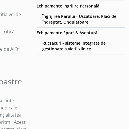
Echipamente Îngrijire Personală
iția verde
Îngrijirea Părului - Uscătoare, Plăci de
Îndreptat, Ondulatoare
critică
Echipamente Sport & Aventură
Rucsacuri - sisteme integrate de
e de AI în
gestionare a vieții zilnice
Noastre
secințe
medicale
nțialitatea
ritmi. Acest