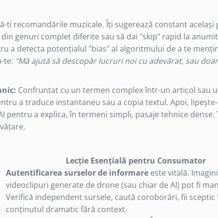
-ti recomandările muzicale. Îți sugerează constant același
e din genuri complet diferite sau să dai "skip" rapid la anumit
u a detecta potențialul "bias" al algoritmului de a te mențin
ă-te:
"Mă ajută să descopăr lucruri noi cu adevărat, sau doa
nic:
Confruntat cu un termen complex într-un articol sau 
ntru a traduce instantaneu sau a copia textul. Apoi, lipește-
I pentru a explica, în termeni simpli, pasaje tehnice dense
nvățare.
Lecție Esențială pentru Consumator
Autentificarea surselor de informare
este vitală. Imagini
videoclipuri generate de drone (sau chiar de AI) pot fi man
Verifică independent sursele, caută coroborări, fii sceptic 
conținutul dramatic fără context.