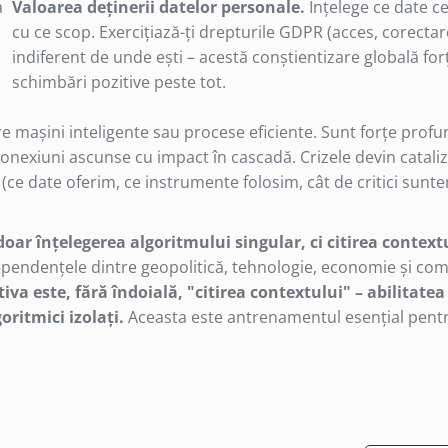
a
Valoarea deținerii datelor personale.
Înțelege ce date ced
cu ce scop. Exercițiază-ți drepturile GDPR (acces, corectar
indiferent de unde ești – acestă conștientizare globală fo
schimbări pozitive peste tot.
re mașini inteligente sau procese eficiente. Sunt forțe prof
 conexiuni ascunse cu impact în cascadă. Crizele devin catali
i (ce date oferim, ce instrumente folosim, cât de critici su
 doar înțelegerea algoritmului singular, ci citirea contextu
pendențele dintre geopolitică, tehnologie, economie și c
va este, fără îndoială, "citirea contextului" – abilitatea
ritmici izolați.
Aceasta este antrenamentul esențial pentru