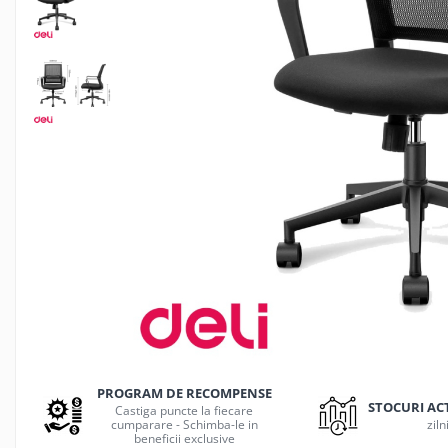
Jocuri de masa
Machiaj temporar si efecte speciale
Seturi si jocuri creative
Articole pentru creatori de
continut
Hub-uri si adaptoare Editare &
Munca mobila
Microfoane Video & Vlogging
Selfie Stickuri pentru Vlogging &
Continut Video
Jucarii
Masinute si vehicule
Nisip kinetic si modelabil
Accesorii Gaming
Casti Gaming
PROGRAM DE RECOMPENSE
Fashion Items
STOCURI AC
Castiga puncte la fiecare
cumparare - Schimba-le in
ziln
Gamepad
beneficii exclusive