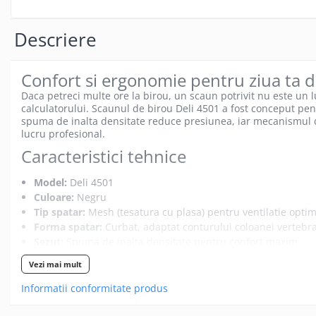
Gamepad USB
Microfoane Gaming
Descriere
Mouse Gaming
Mouse Pad Gaming
Confort si ergonomie pentru ziua ta d
Tastatura Gaming
Daca petreci multe ore la birou, un scaun potrivit nu este un l
calculatorului. Scaunul de birou Deli 4501 a fost conceput pe
Accesorii IT
spuma de inalta densitate reduce presiunea, iar mecanismul de 
Accesorii laptop
lucru profesional.
Caracteristici tehnice
Cooler laptop
Ventilatoare USB
Model:
Deli 4501
Accesorii monitoare
Culoare:
Negru
Tip spatar:
Mesh (tesatura cu plasa) pentru ventilatie opti
Suporturi monitoare
Forma spatar:
Curbat, adaptat conturului coloanei vertebr
Accesorii smartphone
Sezut:
Spuma de inalta densitate pentru confort maxim
Accesorii SIM
Cotiere:
Fixe, incluse
Vezi mai mult
Mecanism rotire:
Pivotant 360 de grade
Adaptoare smartphone
Inaltime reglabila:
Intre 90 si 100 cm
Informatii conformitate produs
Cabluri iPhone
Baza:
Inalta, durabila si stabila
Cabluri microUSB
Roti:
ABS, silentioase, rulare usoara