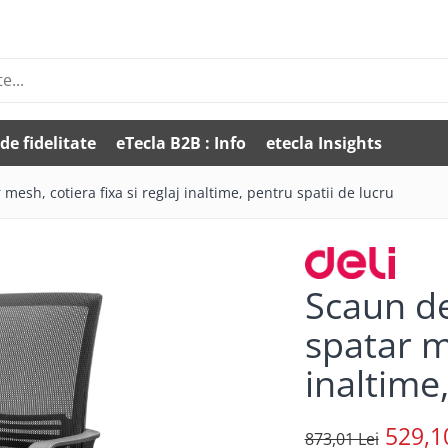
de fidelitate
eTecla B2B : Info
etecla Insights
mesh, cotiera fixa si reglaj inaltime, pentru spatii de lucru
Scaun de
spatar me
inaltime
529,1
873,01 Lei