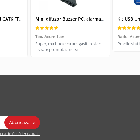
Cablu retea-patchcord CAT6 FTP, Lanberg 43612, 2 X RJ45, lungime 25cm, AWG26, 10Gb/s-250MHz, de legatura retea, ethernet, gri
Mini difuzor Buzzer PC, alarma sonora pentru placa de baza PC
Teo,
Acum 1 an
Radu,
Acum
Super, ma bucur ca am gasit in stoc.
Practic si u
Livrare prompta, mersi
itica de Confidentialitate