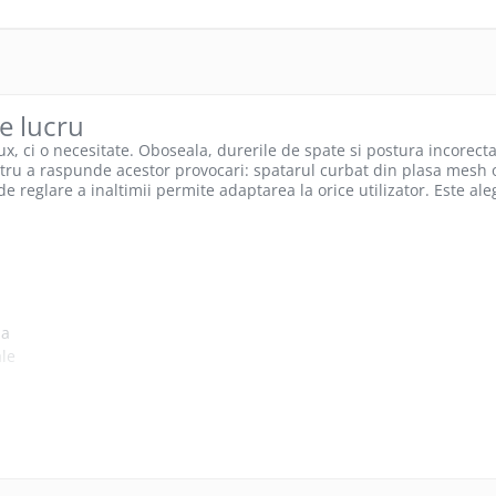
e lucru
ux, ci o necesitate. Oboseala, durerile de spate si postura incorec
ntru a raspunde acestor provocari: spatarul curbat din plasa mesh o
reglare a inaltimii permite adaptarea la orice utilizator. Este al
ma
ale