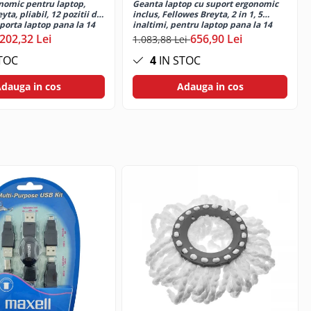
nomic pentru laptop,
Geanta laptop cu suport ergonomic
e la nivelul ochilor. Cotierele fixe ofera sprijin suplimentar
yta, pliabil, 12 pozitii de
inclus, Fellowes Breyta, 2 in 1, 5
porta laptop pana la 14
inaltimi, pentru laptop pana la 14
 pentru birou si mobil,
inch (4 kg), negru
ic starea rotilor si a mecanismului de reglare pentru o
202,32 Lei
656,90 Lei
1.083,88 Lei
rita rotilor ABS cu rulare usoara.
TOC
4
IN STOC
dauga in cos
Adauga in cos