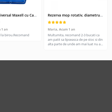
Kit USB Universal Maxell cu Cablu Retractabil si 4 Adaptoare, Husa Protectoare - Conectivitate pentru Dispozitive Vechi si Noi
Rezerva mop rotativ, diametrul parte prindere 16 cm, microfibre cu lungime de 15 cm, alba
 1 an
Maria,
Acum 1 an
til la birou.Recomand
Multumita, recomand 2-3 bucati ca
am patit sa lipseasca de pe stoc si din
alta parte de unde am mai luat nu are
aceeasi calitate, aici e livrare rapida
cand gasesc pe stoc.