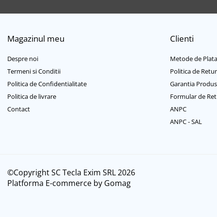
Casti mari bluetooth
Casti mari cu microfon
Casti mari fara microfon
Magazinul meu
Clienti
Casti medii bluetooth
Casti medii cu microfon
Despre noi
Metode de Plat
Casti medii fara microfon
Termeni si Conditii
Politica de Retur
Cititoare Carduri
Politica de Confidentialitate
Garantia Produs
Cititor Carduri USB 2.0
Politica de livrare
Formular de Ret
Cititor Carduri USB 3.0
Contact
ANPC
Hub-uri USB
ANPC - SAL
Hub-uri USB 2.0
Hub-uri USB 3.0
Incarcatoare Laptop
©Copyright SC Tecla Exim SRL 2026
Auto si retea
Platforma E-commerce by Gomag
Priza bricheta auto
Priza retea
Incarcator USB