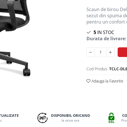
Scaun de birou Del
sezut din spuma de 
pentru un confort o
5
IN STOC
Durata de livrare:
Cod Produs:
TCLC-DL
Adauga la Favorite
TUALIZATE
DISPONIBIL ORICAND
CO
ic
la orice ora
Pro