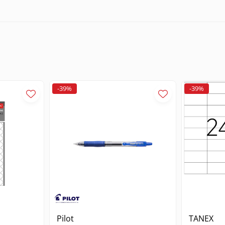
 hartiilor importante din gospodarie
alelor pentru intalniri, prezentari sau conferinte
 a formularelor oficiale in format A4
ctie optima documentelor de format A4. Materialul plastic asigura 
chidere cu buton este simplu de manevrat, permitand accesul rapid l
a in teancuri de mape sau in sertare, contribuind astfel la o organi
-39%
-39%
profesional cat si in cel educational sau personal. Este potrivita 
e a documentelor. Pentru o organizare optima, se recomanda etichet
v documente imprimate, formulare, contracte sau materiale de pre
Pilot
TANEX