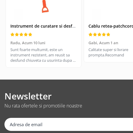
Suporturi TV
Telecomanda TV
Boxe
Instrument de curatare si desfundare coloane de scurgeri, Drain Cleaner, lungime 51 cm
Boxe 2.1
Boxe bluetooth
Radu,
Acum 10 luni
Gabi,
Acum 1 an
Boxe USB
Sunt foarte multumit, este un
Calitate super si livrare
Soundbar
instrument rezistent, am reusit sa
prompta.Recomand
desfund chiuveta cu usurinta dupa ce
Camera Web
am incercat cu cateva solutii de
Cu microfon
desfundare din magazin si nu a mers.
Merita, il recomand
Protectie camera
Camere supraveghere
Newsletter
Exterior
Casti
Nu rata ofertele si promotiile noastre
Casti In Ear
Casti In Ear bluetooth
Casti In Ear cu microfon