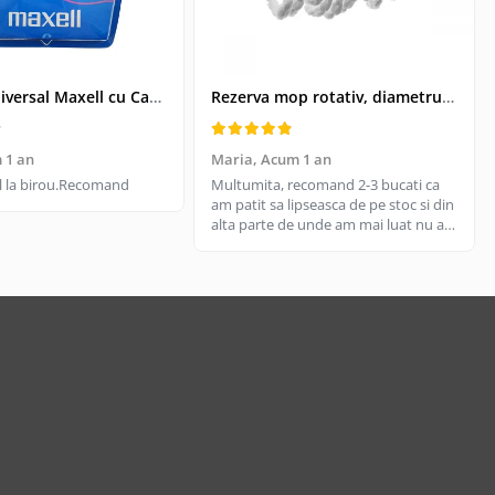
Kit USB Universal Maxell cu Cablu Retractabil si 4 Adaptoare, Husa Protectoare - Conectivitate pentru Dispozitive Vechi si Noi
Rezerva mop rotativ, diametrul parte prindere 16 cm, microfibre cu lungime de 15 cm, alba
 1 an
Maria,
Acum 1 an
til la birou.Recomand
Multumita, recomand 2-3 bucati ca
am patit sa lipseasca de pe stoc si din
alta parte de unde am mai luat nu are
aceeasi calitate, aici e livrare rapida
cand gasesc pe stoc.