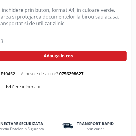
 inchidere prin buton, format A4, in culoare verde.
rarea si protejarea documentelor la birou sau acasa.
ansportat si de utilizat zilnic.
3
Adauga in cos
EF10452
Ai nevoie de ajutor?
0756298627
Cere informatii
NECTARE SECURIZATA
TRANSPORT RAPID
tectia Datelor in Siguranta
prin curier