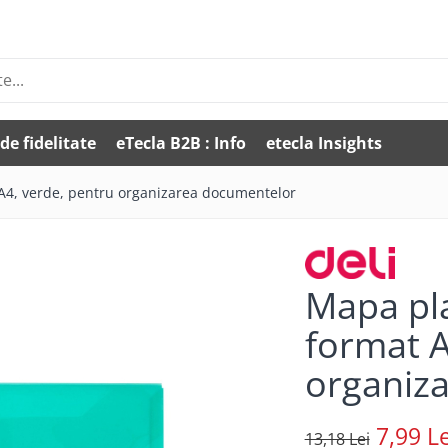
de fidelitate
eTecla B2B : Info
etecla Insights
 A4, verde, pentru organizarea documentelor
Mapa pla
format A
organiz
7,99 Le
13,18 Lei