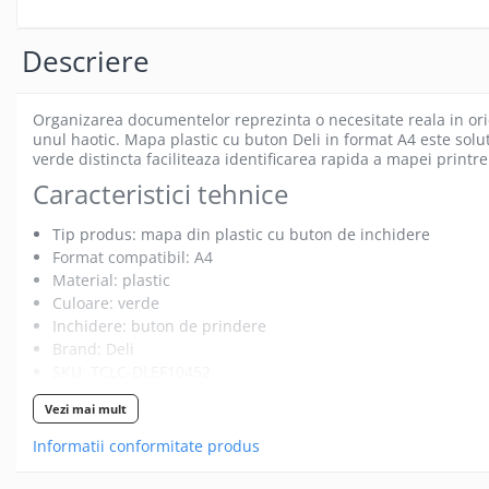
Gamepad USB
Microfoane Gaming
Descriere
Mouse Gaming
Mouse Pad Gaming
Organizarea documentelor reprezinta o necesitate reala in ori
unul haotic. Mapa plastic cu buton Deli in format A4 este solu
Tastatura Gaming
verde distincta faciliteaza identificarea rapida a mapei printr
Accesorii IT
Caracteristici tehnice
Accesorii laptop
Tip produs: mapa din plastic cu buton de inchidere
Cooler laptop
Format compatibil: A4
Ventilatoare USB
Material: plastic
Accesorii monitoare
Culoare: verde
Inchidere: buton de prindere
Suporturi monitoare
Brand: Deli
Accesorii smartphone
SKU: TCLC-DLEF10452
Utilizari specifice
Accesorii SIM
Vezi mai mult
Adaptoare smartphone
Domeniu - Exemplu concret de utilizare
Informatii conformitate produs
Cabluri iPhone
Birou / Corporativ - Pastrarea contractelor, ofertelor sau ra
Cabluri microUSB
Educatie / Scoala - Organizarea foilor de curs, a temelor sau 