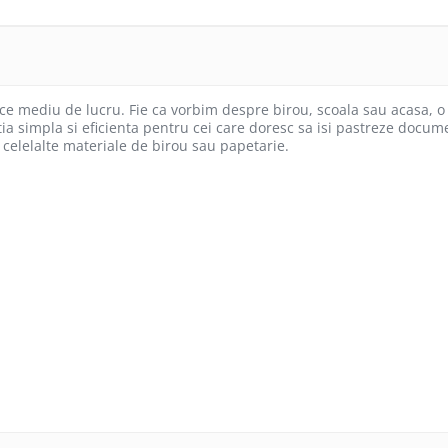
ce mediu de lucru. Fie ca vorbim despre birou, scoala sau acasa, o 
tia simpla si eficienta pentru cei care doresc sa isi pastreze docu
e celelalte materiale de birou sau papetarie.
poartelor de lucru intr-un format ordonat si protejat
a lucrarilor scrise ale elevilor si studentilor