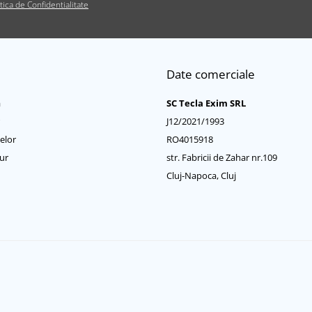
itica de Confidentialitate
Date comerciale
a
SC Tecla Exim SRL
J12/2021/1993
elor
RO4015918
ur
str. Fabricii de Zahar nr.109
Cluj-Napoca, Cluj