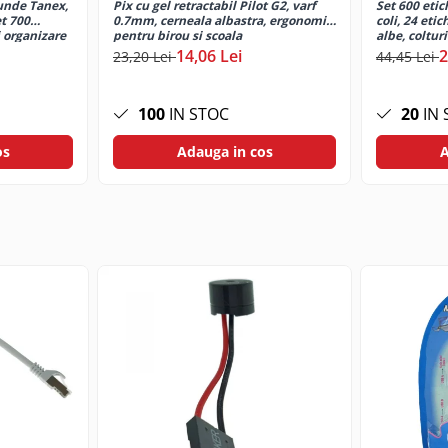
unde Tanex,
Pix cu gel retractabil Pilot G2, varf
Set 600 etic
t 700
0.7mm, cerneala albastra, ergonomic,
coli, 24 eti
 organizare
pentru birou si scoala
albe, coltur
imprimante l
14,06 Lei
2
23,20 Lei
44,45 Lei
100
IN STOC
20
IN 
os
Adauga in cos
A