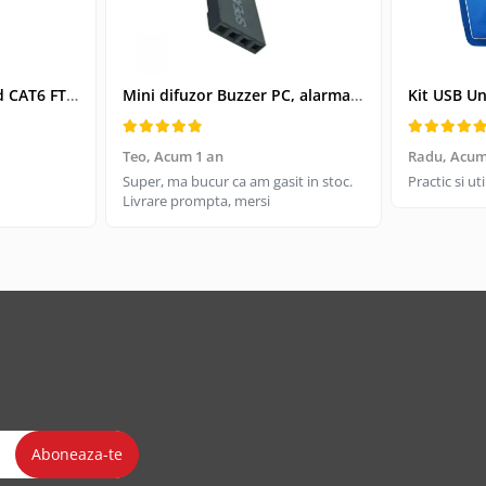
Cablu retea-patchcord CAT6 FTP, Lanberg 43612, 2 X RJ45, lungime 25cm, AWG26, 10Gb/s-250MHz, de legatura retea, ethernet, gri
Mini difuzor Buzzer PC, alarma sonora pentru placa de baza PC
Teo,
Acum 1 an
Radu,
Acum
Super, ma bucur ca am gasit in stoc.
Practic si u
Livrare prompta, mersi