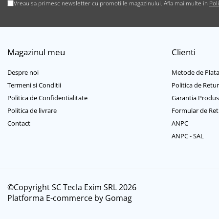
Casti mari bluetooth
Vreau sa primesc newsletter cu promotiile magazinului. Afla mai multe in
Pol
Casti mari cu microfon
Casti mari fara microfon
Casti medii bluetooth
Magazinul meu
Clienti
Casti medii cu microfon
Casti medii fara microfon
Despre noi
Metode de Plat
Cititoare Carduri
Termeni si Conditii
Politica de Retur
Cititor Carduri USB 2.0
Politica de Confidentialitate
Garantia Produs
Cititor Carduri USB 3.0
Politica de livrare
Formular de Ret
Hub-uri USB
Contact
ANPC
Hub-uri USB 2.0
ANPC - SAL
Hub-uri USB 3.0
Incarcatoare Laptop
Auto si retea
©Copyright SC Tecla Exim SRL 2026
Priza bricheta auto
Platforma E-commerce by Gomag
Priza retea
Incarcator USB