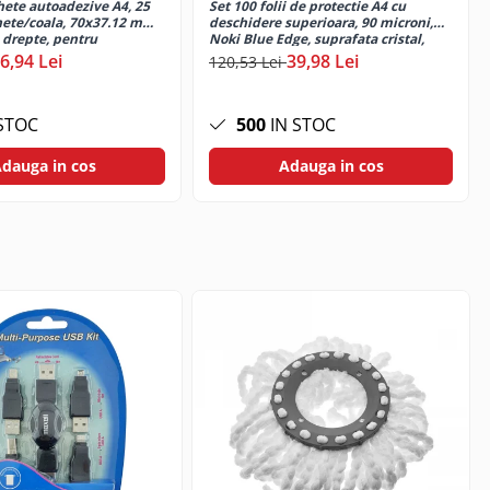
hete autoadezive A4, 25
Set 100 folii de protectie A4 cu
chete/coala, 70x37.12 mm,
deschidere superioara, 90 microni,
i drepte, pentru
Noki Blue Edge, suprafata cristal,
aser si inkjet, Tanex
perforate
6,94 Lei
39,98 Lei
120,53 Lei
STOC
500
IN STOC
dauga in cos
Adauga in cos