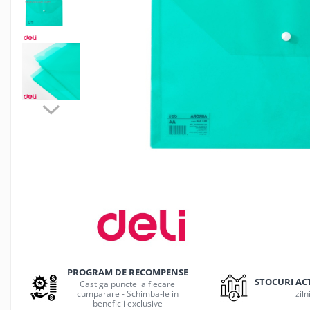
Jocuri de masa
Machiaj temporar si efecte speciale
Seturi si jocuri creative
Articole pentru creatori de
continut
Hub-uri si adaptoare Editare &
Munca mobila
Microfoane Video & Vlogging
Selfie Stickuri pentru Vlogging &
Continut Video
Jucarii
Masinute si vehicule
Nisip kinetic si modelabil
Accesorii Gaming
Casti Gaming
PROGRAM DE RECOMPENSE
Fashion Items
STOCURI AC
Castiga puncte la fiecare
cumparare - Schimba-le in
ziln
Gamepad
beneficii exclusive