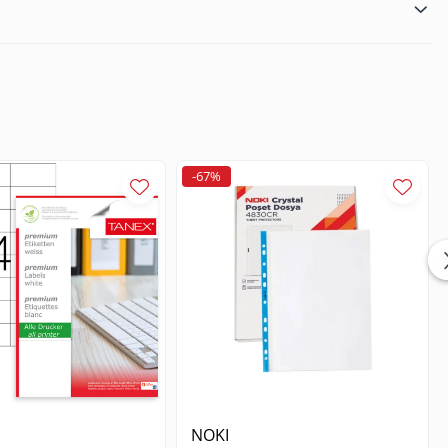
rezistenta in timp si protejeaza continutul impotriva
a documente fara riscul ca acestea sa cada sau sa se
zare mai eficienta. Designul subtire si usor face mapa usor de
-67%
pentru a fi utilizata in combinatie cu alte produse de
area fiecarei mape in functie de continut sau de categorie.
zentare. Evitati supraincarcarea mapei pentru a mentine
NOKI