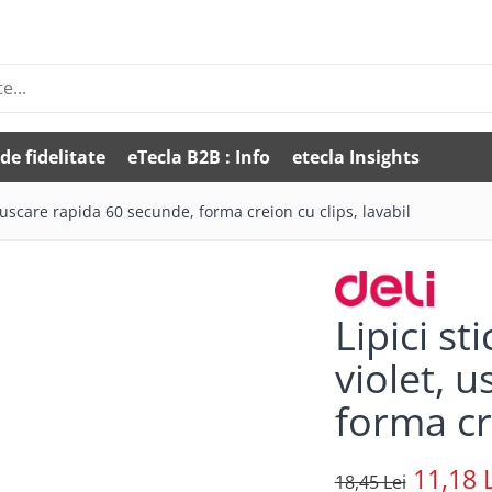
de fidelitate
eTecla B2B : Info
etecla Insights
t, uscare rapida 60 secunde, forma creion cu clips, lavabil
Lipici st
violet, 
forma cre
11,18 
18,45 Lei