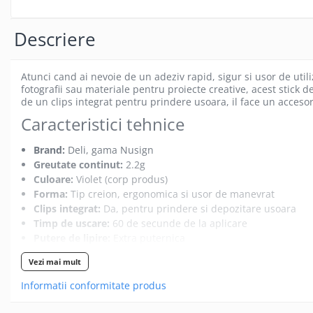
Gamepad USB
Microfoane Gaming
Descriere
Mouse Gaming
Mouse Pad Gaming
Atunci cand ai nevoie de un adeziv rapid, sigur si usor de utiliz
fotografii sau materiale pentru proiecte creative, acest stick de
Tastatura Gaming
de un clips integrat pentru prindere usoara, il face un accesor
Accesorii IT
Caracteristici tehnice
Accesorii laptop
Brand:
Deli, gama Nusign
Cooler laptop
Greutate continut:
2.2g
Ventilatoare USB
Culoare:
Violet (corp produs)
Accesorii monitoare
Forma:
Tip creion, ergonomica si usor de manevrat
Clips integrat:
Da, pentru prindere si depozitare usoara
Suporturi monitoare
Timp de uscare:
60 de secunde de la aplicare
Accesorii smartphone
Putere de lipire:
Extra puternica
Accesorii SIM
Lavabil:
Da, se poate indeparta usor de pe maini si suprafe
Vezi mai mult
Compozitie:
Fara acizi si fara solventi
Adaptoare smartphone
Prietenos cu mediul inconjurator:
Da
Informatii conformitate produs
Cabluri iPhone
SKU:
TCLC-DLENS141V
Cabluri microUSB