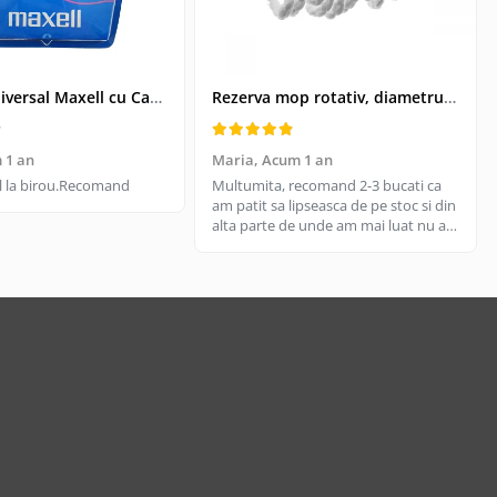
Kit USB Universal Maxell cu Cablu Retractabil si 4 Adaptoare, Husa Protectoare - Conectivitate pentru Dispozitive Vechi si Noi
Rezerva mop rotativ, diametrul parte prindere 16 cm, microfibre cu lungime de 15 cm, alba
 1 an
Maria,
Acum 1 an
til la birou.Recomand
Multumita, recomand 2-3 bucati ca
am patit sa lipseasca de pe stoc si din
alta parte de unde am mai luat nu are
aceeasi calitate, aici e livrare rapida
cand gasesc pe stoc.