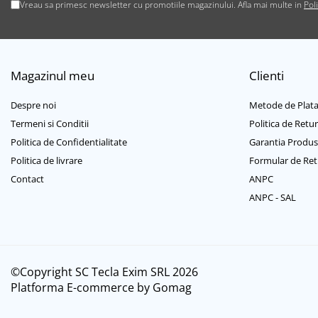
Casti mari bluetooth
Vreau sa primesc newsletter cu promotiile magazinului. Afla mai multe in
Pol
Casti mari cu microfon
Casti mari fara microfon
Casti medii bluetooth
Magazinul meu
Clienti
Casti medii cu microfon
Casti medii fara microfon
Despre noi
Metode de Plat
Cititoare Carduri
Termeni si Conditii
Politica de Retur
Cititor Carduri USB 2.0
Politica de Confidentialitate
Garantia Produs
Cititor Carduri USB 3.0
Politica de livrare
Formular de Ret
Hub-uri USB
Contact
ANPC
Hub-uri USB 2.0
ANPC - SAL
Hub-uri USB 3.0
Incarcatoare Laptop
Auto si retea
©Copyright SC Tecla Exim SRL 2026
Priza bricheta auto
Platforma E-commerce by Gomag
Priza retea
Incarcator USB