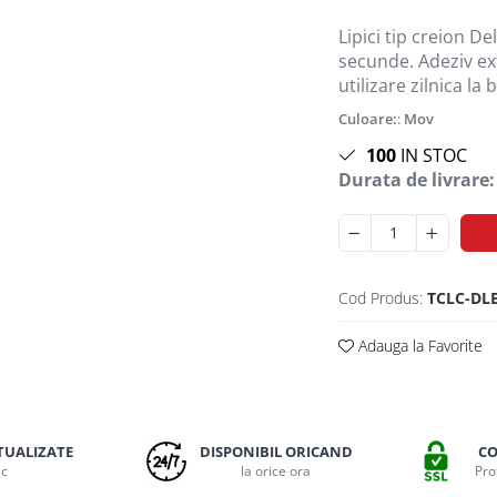
Lipici tip creion De
secunde. Adeziv extr
utilizare zilnica la
Culoare:
:
Mov
100
IN STOC
Durata de livrare:
Cod Produs:
TCLC-DL
Adauga la Favorite
TUALIZATE
DISPONIBIL ORICAND
CO
ic
la orice ora
Pro