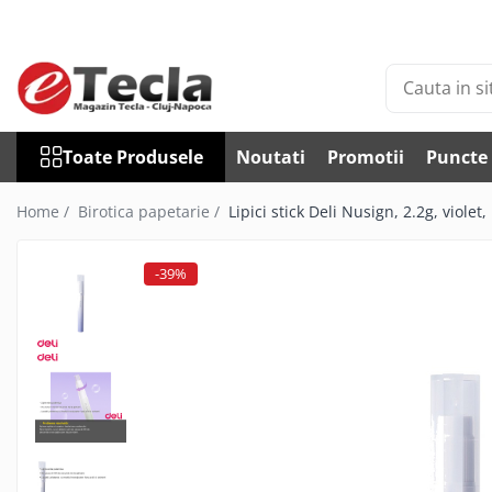
Toate Produsele
Accesorii Diverse
Accesorii auto
Toate Produsele
Noutati
Promotii
Puncte 
Auto accesorii scule
Becuri auto
Home /
Birotica papetarie /
Lipici stick Deli Nusign, 2.2g, viole
Bricheta auto
Car DVR
-39%
Car FM
Huse Talon & Permis
Tractare Auto
Accesorii Foto
Huse foto
Articole divertisment
Joc pentru degete