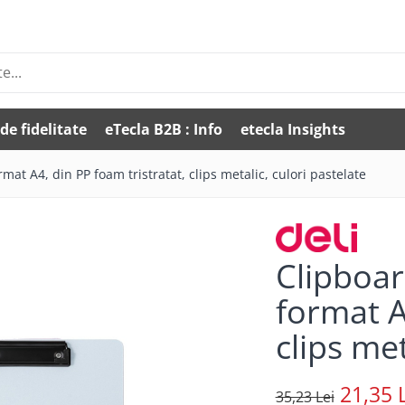
de fidelitate
eTecla B2B : Info
etecla Insights
at A4, din PP foam tristratat, clips metalic, culori pastelate
Clipboar
format A
clips met
21,35 
35,23 Lei