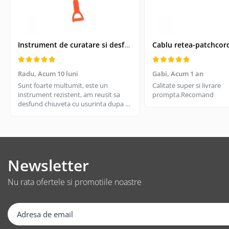
Suporturi TV
Telecomanda TV
Boxe
Instrument de curatare si desfundare coloane de scurgeri, Drain Cleaner, lungime 51 cm
Boxe 2.1
Boxe bluetooth
Radu,
Acum 10 luni
Gabi,
Acum 1 an
Boxe USB
Sunt foarte multumit, este un
Calitate super si livrare
Soundbar
instrument rezistent, am reusit sa
prompta.Recomand
desfund chiuveta cu usurinta dupa ce
Camera Web
am incercat cu cateva solutii de
Cu microfon
desfundare din magazin si nu a mers.
Merita, il recomand
Protectie camera
Camere supraveghere
Newsletter
Exterior
Casti
Nu rata ofertele si promotiile noastre
Casti In Ear
Casti In Ear bluetooth
Casti In Ear cu microfon