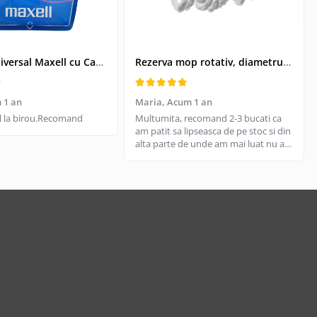
Kit USB Universal Maxell cu Cablu Retractabil si 4 Adaptoare, Husa Protectoare - Conectivitate pentru Dispozitive Vechi si Noi
Rezerva mop rotativ, diametrul parte prindere 16 cm, microfibre cu lungime de 15 cm, alba
 1 an
Maria,
Acum 1 an
til la birou.Recomand
Multumita, recomand 2-3 bucati ca
am patit sa lipseasca de pe stoc si din
alta parte de unde am mai luat nu are
aceeasi calitate, aici e livrare rapida
cand gasesc pe stoc.