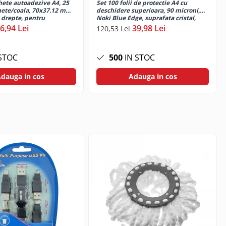
hete autoadezive A4, 25
Set 100 folii de protectie A4 cu
chete/coala, 70x37.12 mm,
deschidere superioara, 90 microni,
i drepte, pentru
Noki Blue Edge, suprafata cristal,
aser si inkjet, Tanex
perforate
6,94 Lei
39,98 Lei
120,53 Lei
STOC
500
IN STOC
dauga in cos
Adauga in cos