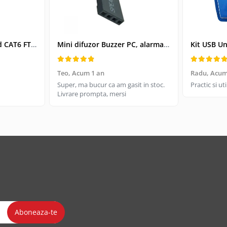
Cablu retea-patchcord CAT6 FTP, Lanberg 43612, 2 X RJ45, lungime 25cm, AWG26, 10Gb/s-250MHz, de legatura retea, ethernet, gri
Mini difuzor Buzzer PC, alarma sonora pentru placa de baza PC
Teo,
Acum 1 an
Radu,
Acum
Super, ma bucur ca am gasit in stoc.
Practic si u
Livrare prompta, mersi