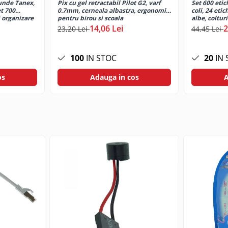
unde Tanex,
Pix cu gel retractabil Pilot G2, varf
Set 600 etic
t 700
0.7mm, cerneala albastra, ergonomic,
coli, 24 eti
 organizare
pentru birou si scoala
albe, coltur
imprimante l
14,06 Lei
2
23,20 Lei
44,45 Lei
100
IN STOC
20
IN 
os
Adauga in cos
A