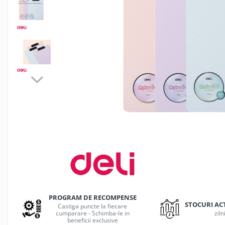
Jocuri de masa
Machiaj temporar si efecte speciale
Seturi si jocuri creative
Articole pentru creatori de
continut
Hub-uri si adaptoare Editare &
Munca mobila
Microfoane Video & Vlogging
Selfie Stickuri pentru Vlogging &
Continut Video
Jucarii
Masinute si vehicule
Nisip kinetic si modelabil
Accesorii Gaming
Casti Gaming
PROGRAM DE RECOMPENSE
Fashion Items
STOCURI AC
Castiga puncte la fiecare
cumparare - Schimba-le in
ziln
Gamepad
beneficii exclusive