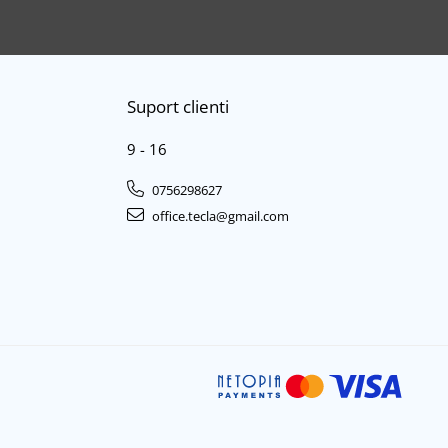
Suport clienti
9 - 16
0756298627
office.tecla@gmail.com