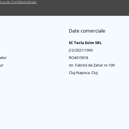
itica de Confidentialitate
Date comerciale
a
SC Tecla Exim SRL
J12/2021/1993
elor
RO4015918
ur
str. Fabricii de Zahar nr.109
Cluj-Napoca, Cluj