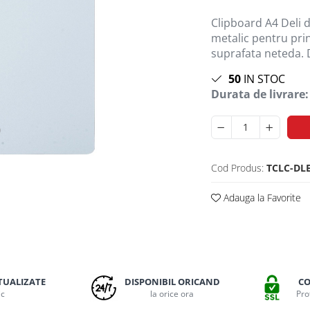
Clipboard A4 Deli d
metalic pentru pri
suprafata neteda. D
50
IN STOC
Durata de livrare:
Cod Produs:
TCLC-DL
Adauga la Favorite
TUALIZATE
DISPONIBIL ORICAND
CO
ic
la orice ora
Pro