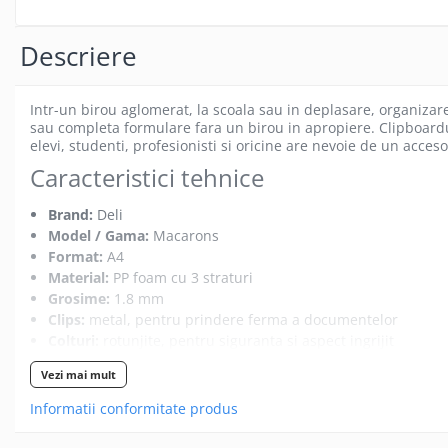
Gamepad USB
Microfoane Gaming
Descriere
Mouse Gaming
Mouse Pad Gaming
Intr-un birou aglomerat, la scoala sau in deplasare, organizar
sau completa formulare fara un birou in apropiere. Clipboardu
Tastatura Gaming
elevi, studenti, profesionisti si oricine are nevoie de un accesor
Accesorii IT
Caracteristici tehnice
Accesorii laptop
Brand:
Deli
Cooler laptop
Model / Gama:
Macarons
Ventilatoare USB
Format:
A4
Accesorii monitoare
Material:
PP foam cu 3 straturi
Grosime:
1.8 mm
Suporturi monitoare
Clips:
metal, pentru prindere ferma a documentelor
Accesorii smartphone
Colturi:
rotunjite, pentru siguranta si aspect ingrijit
Accesorii SIM
Suprafata:
neteda, pentru confort sporit la scriere
Vezi mai mult
Culori disponibile:
roz, mov, albastru (gama Macarons, culor
Adaptoare smartphone
SKU:
TCLC-DLEF313
Informatii conformitate produs
Cabluri iPhone
Utilizari specifice
Cabluri microUSB