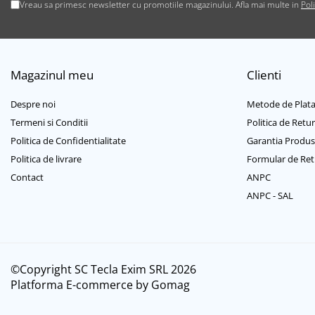
Casti mari bluetooth
Vreau sa primesc newsletter cu promotiile magazinului. Afla mai multe in
Pol
Casti mari cu microfon
Casti mari fara microfon
Casti medii bluetooth
Magazinul meu
Clienti
Casti medii cu microfon
Casti medii fara microfon
Despre noi
Metode de Plat
Cititoare Carduri
Termeni si Conditii
Politica de Retur
Cititor Carduri USB 2.0
Politica de Confidentialitate
Garantia Produs
Cititor Carduri USB 3.0
Politica de livrare
Formular de Ret
Hub-uri USB
Contact
ANPC
Hub-uri USB 2.0
ANPC - SAL
Hub-uri USB 3.0
Incarcatoare Laptop
Auto si retea
©Copyright SC Tecla Exim SRL 2026
Priza bricheta auto
Platforma E-commerce by Gomag
Priza retea
Incarcator USB