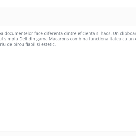
ea documentelor face diferenta dintre eficienta si haos. Un clipboar
l simplu Deli din gama Macarons combina functionalitatea cu un des
iu de birou fiabil si estetic.
i asortate)