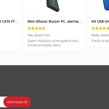
Cablu retea-patchcord CAT6 FTP, Lanberg 43612, 2 X RJ45, lungime 25cm, AWG26, 10Gb/s-250MHz, de legatura retea, ethernet, gri
Mini difuzor Buzzer PC, alarma sonora pentru placa de baza PC
Teo,
Acum 1 an
Radu,
Acum
Super, ma bucur ca am gasit in stoc.
Practic si u
Livrare prompta, mersi