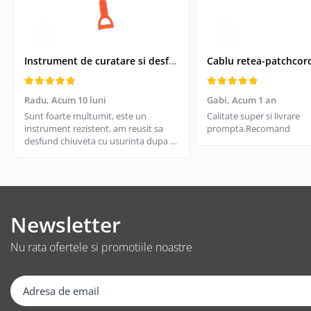
Suporturi TV
Telecomanda TV
Boxe
Instrument de curatare si desfundare coloane de scurgeri, Drain Cleaner, lungime 51 cm
Boxe 2.1
Boxe bluetooth
Radu,
Acum 10 luni
Gabi,
Acum 1 an
Boxe USB
Sunt foarte multumit, este un
Calitate super si livrare
Soundbar
instrument rezistent, am reusit sa
prompta.Recomand
desfund chiuveta cu usurinta dupa ce
Camera Web
am incercat cu cateva solutii de
Cu microfon
desfundare din magazin si nu a mers.
Merita, il recomand
Protectie camera
Camere supraveghere
Newsletter
Exterior
Casti
Nu rata ofertele si promotiile noastre
Casti In Ear
Casti In Ear bluetooth
Casti In Ear cu microfon