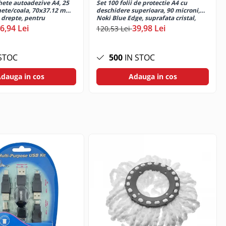
hete autoadezive A4, 25
Set 100 folii de protectie A4 cu
ie, carton si alte materiale usor poroase. Nu este
chete/coala, 70x37.12 mm,
deschidere superioara, 90 microni,
i drepte, pentru
Noki Blue Edge, suprafata cristal,
aser si inkjet, Tanex
perforate
6,94 Lei
39,98 Lei
120,53 Lei
STOC
500
IN STOC
dauga in cos
Adauga in cos