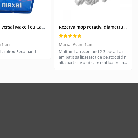
Kit USB Universal Maxell cu Cablu Retractabil si 4 Adaptoare, Husa Protectoare - Conectivitate pentru Dispozitive Vechi si Noi
Rezerva mop rotativ, diametrul parte prindere 16 cm, microfibre cu lungime de 15 cm, alba
 1 an
Maria,
Acum 1 an
til la birou.Recomand
Multumita, recomand 2-3 bucati ca
am patit sa lipseasca de pe stoc si din
alta parte de unde am mai luat nu are
aceeasi calitate, aici e livrare rapida
cand gasesc pe stoc.