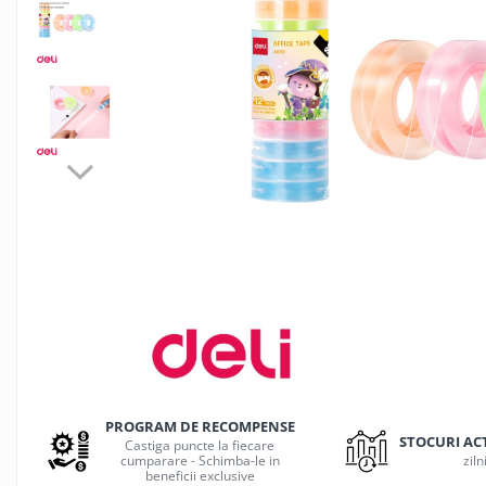
Jocuri de masa
Machiaj temporar si efecte speciale
Seturi si jocuri creative
Articole pentru creatori de
continut
Hub-uri si adaptoare Editare &
Munca mobila
Microfoane Video & Vlogging
Selfie Stickuri pentru Vlogging &
Continut Video
Jucarii
Masinute si vehicule
Nisip kinetic si modelabil
Accesorii Gaming
Casti Gaming
PROGRAM DE RECOMPENSE
Fashion Items
STOCURI AC
Castiga puncte la fiecare
cumparare - Schimba-le in
ziln
Gamepad
beneficii exclusive