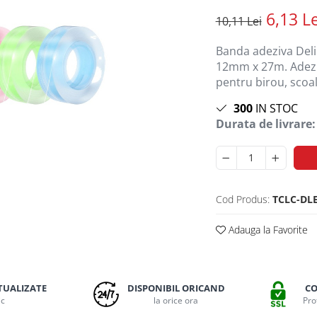
6,13 Le
10,11 Lei
Banda adeziva Deli 
12mm x 27m. Adeziv
pentru birou, scoal
300
IN STOC
Durata de livrare:
Cod Produs:
TCLC-DL
Adauga la Favorite
TUALIZATE
DISPONIBIL ORICAND
CO
ic
la orice ora
Pro