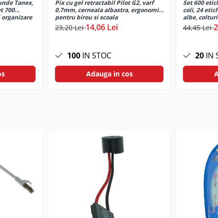
unde Tanex,
Pix cu gel retractabil Pilot G2, varf
Set 600 etic
ului pe termen lung. Banda este potrivita pentru suprafete din hart
t 700
0.7mm, cerneala albastra, ergonomic,
coli, 24 eti
icata.
 organizare
pentru birou si scoala
albe, coltur
imprimante l
14,06 Lei
2
23,20 Lei
44,45 Lei
100
IN STOC
20
IN 
os
Adauga in cos
A