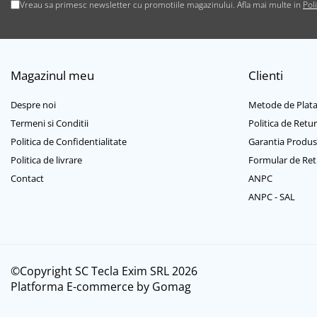
Casti mari bluetooth
Vreau sa primesc newsletter cu promotiile magazinului. Afla mai multe in
Pol
Casti mari cu microfon
Casti mari fara microfon
Casti medii bluetooth
Magazinul meu
Clienti
Casti medii cu microfon
Casti medii fara microfon
Despre noi
Metode de Plat
Cititoare Carduri
Termeni si Conditii
Politica de Retur
Cititor Carduri USB 2.0
Politica de Confidentialitate
Garantia Produs
Cititor Carduri USB 3.0
Politica de livrare
Formular de Ret
Hub-uri USB
Contact
ANPC
Hub-uri USB 2.0
ANPC - SAL
Hub-uri USB 3.0
Incarcatoare Laptop
Auto si retea
©Copyright SC Tecla Exim SRL 2026
Priza bricheta auto
Platforma E-commerce by Gomag
Priza retea
Incarcator USB