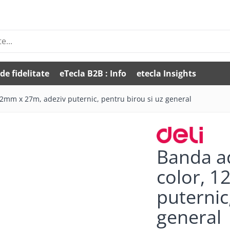
de fidelitate
eTecla B2B : Info
etecla Insights
12mm x 27m, adeziv puternic, pentru birou si uz general
Banda ad
color, 1
puternic
general