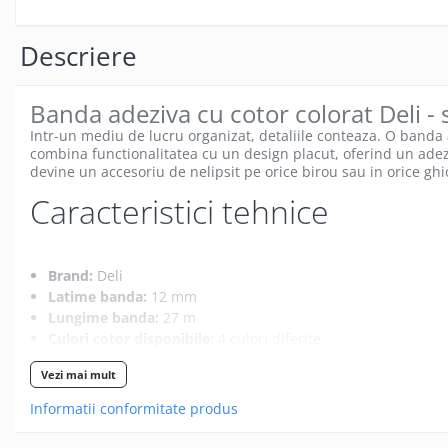
Gamepad USB
Microfoane Gaming
Descriere
Mouse Gaming
Mouse Pad Gaming
Banda adeziva cu cotor colorat Deli - 
Tastatura Gaming
Intr-un mediu de lucru organizat, detaliile conteaza. O banda 
combina functionalitatea cu un design placut, oferind un adezi
Accesorii IT
devine un accesoriu de nelipsit pe orice birou sau in orice gh
Accesorii laptop
Caracteristici tehnice
Cooler laptop
Ventilatoare USB
Accesorii monitoare
Brand:
Deli
Latime banda:
12 mm
Suporturi monitoare
Lungime banda:
27 m
Accesorii smartphone
Culori cotor disponibile:
4 culori diferite
Tip adeziv:
Adeziv puternic
Accesorii SIM
Vezi mai mult
Format:
Compact, usor de manevrat
Adaptoare smartphone
SKU:
TCLC-DLEA690
Informatii conformitate produs
Cabluri iPhone
Categorie:
Articole birou / Benzi adezive si dispensere
Cabluri microUSB