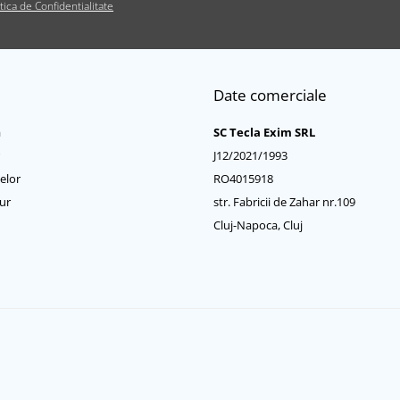
itica de Confidentialitate
Date comerciale
a
SC Tecla Exim SRL
J12/2021/1993
elor
RO4015918
ur
str. Fabricii de Zahar nr.109
Cluj-Napoca, Cluj