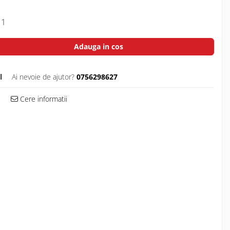
1
Adauga in cos
l
Ai nevoie de ajutor?
0756298627
Cere informatii