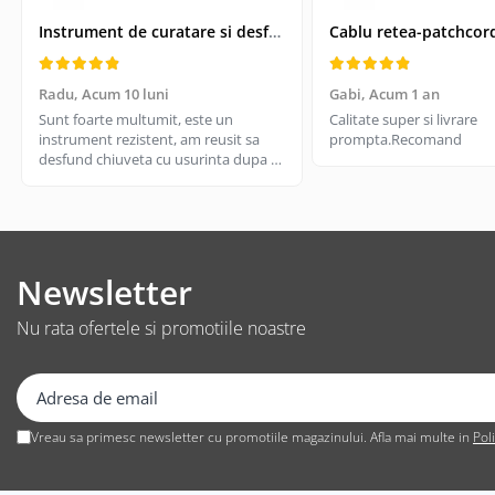
Suporturi TV
Instrument de curatare si desfundare coloane de scurgeri, Drain Cleaner, lungime 51 cm
Telecomanda TV
Boxe
Radu,
Acum 10 luni
Gabi,
Acum 1 an
Boxe 2.1
Sunt foarte multumit, este un
Calitate super si livrare
instrument rezistent, am reusit sa
prompta.Recomand
Boxe bluetooth
desfund chiuveta cu usurinta dupa ce
Boxe USB
am incercat cu cateva solutii de
Soundbar
desfundare din magazin si nu a mers.
Merita, il recomand
Camera Web
Cu microfon
Newsletter
Protectie camera
Camere supraveghere
Nu rata ofertele si promotiile noastre
Exterior
Casti
Casti In Ear
Vreau sa primesc newsletter cu promotiile magazinului. Afla mai multe in
Pol
Casti In Ear bluetooth
Casti In Ear cu microfon