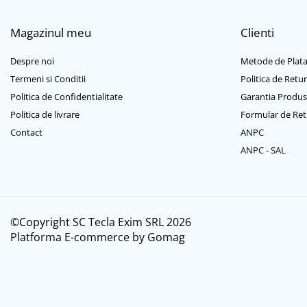
Casti mari bluetooth
Casti mari cu microfon
Magazinul meu
Clienti
Casti mari fara microfon
Casti medii bluetooth
Despre noi
Metode de Plat
Casti medii cu microfon
Termeni si Conditii
Politica de Retur
Casti medii fara microfon
Politica de Confidentialitate
Garantia Produs
Cititoare Carduri
Politica de livrare
Formular de Ret
Cititor Carduri USB 2.0
Contact
ANPC
Cititor Carduri USB 3.0
ANPC - SAL
Hub-uri USB
Hub-uri USB 2.0
Hub-uri USB 3.0
©Copyright SC Tecla Exim SRL 2026
Incarcatoare Laptop
Platforma E-commerce by Gomag
Auto si retea
Priza bricheta auto
Priza retea
Incarcator USB