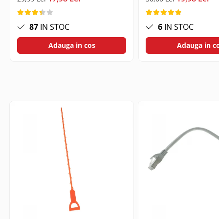
Telecomanda Smart
Accesorii tablete
87
IN STOC
6
IN STOC
Folie tablete
Adauga in cos
Adauga in c
Husa tableta
Huse si protectii pentru Apple iPad
10.2 (gen 7/8/9)
Huse si protectii pentru Apple iPad
10.9 (gen 10, 2022)
Huse si protectii pentru Apple iPad
Air 10.9 (gen 4/5)
Huse si protectii pentru Apple iPad
Pro 11 (2024)
Huse si protectii pentru Samsung
Galaxy Tab A9
Huse si protectii pentru Samsung
Galaxy Tab A9+
Tastatura tableta
Accesorii Televizoare