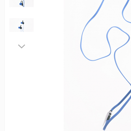
Jocuri de masa
Machiaj temporar si efecte speciale
Seturi si jocuri creative
Articole pentru creatori de
continut
Hub-uri si adaptoare Editare &
Munca mobila
Microfoane Video & Vlogging
Selfie Stickuri pentru Vlogging &
Continut Video
Jucarii
Masinute si vehicule
Nisip kinetic si modelabil
Accesorii Gaming
Casti Gaming
Fashion Items
Gamepad