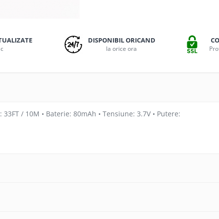
TUALIZATE
DISPONIBIL ORICAND
CO
ic
la orice ora
Pro
 33FT / 10M • Baterie: 80mAh • Tensiune: 3.7V • Putere: