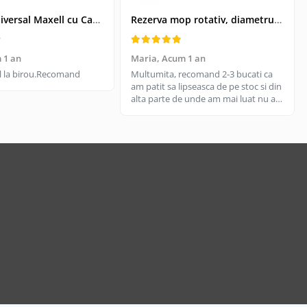
Kit USB Universal Maxell cu Cablu Retractabil si 4 Adaptoare, Husa Protectoare - Conectivitate pentru Dispozitive Vechi si Noi
Rezerva mop rotativ, diametrul parte prindere 16 cm, microfibre cu lungime de 15 cm, alba
 1 an
Maria,
Acum 1 an
til la birou.Recomand
Multumita, recomand 2-3 bucati ca
am patit sa lipseasca de pe stoc si din
alta parte de unde am mai luat nu are
aceeasi calitate, aici e livrare rapida
cand gasesc pe stoc.