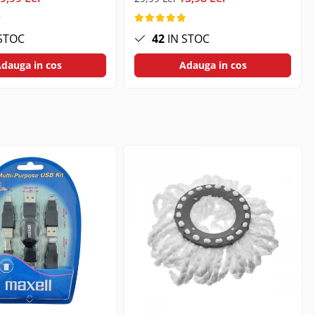
STOC
42
IN STOC
dauga in cos
Adauga in cos