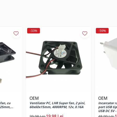
-33%
-59%
OEM
OEM
fan, cu
Ventilator PC, LHR Super fan, 2 pini,
Incarcator r
2x25mm,
60x60x15mm, 4000RPM, 12v, 0.16A
port USB tip
USB DC 5V - 
19,98 Lei
1
29,98 Lei
48,99 Lei