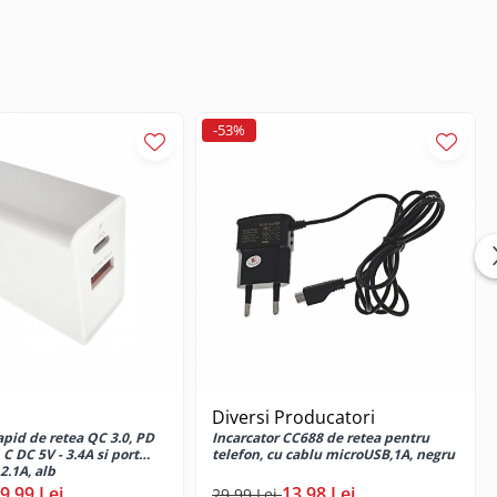
-53%
Diversi Producatori
apid de retea QC 3.0, PD
Incarcator CC688 de retea pentru
 C DC 5V - 3.4A si port
telefon, cu cablu microUSB,1A, negru
2.1A, alb
9,99 Lei
13,98 Lei
29,99 Lei