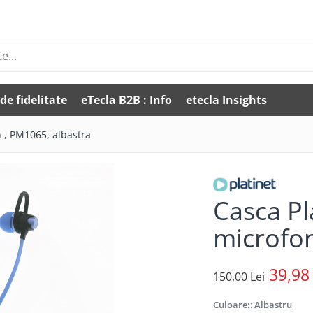
de fidelitate
eTecla B2B : Info
etecla Insights
n , PM1065, albastra
Casca Pl
microfon
39,98 
150,00 Lei
Culoare:
:
Albastru