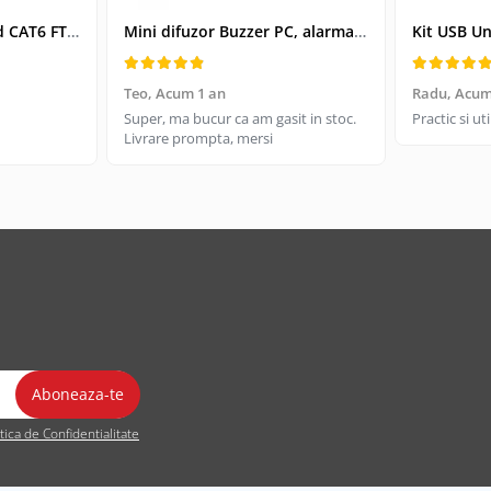
Cablu retea-patchcord CAT6 FTP, Lanberg 43612, 2 X RJ45, lungime 25cm, AWG26, 10Gb/s-250MHz, de legatura retea, ethernet, gri
Mini difuzor Buzzer PC, alarma sonora pentru placa de baza PC
Teo,
Acum 1 an
Radu,
Acum
Super, ma bucur ca am gasit in stoc.
Practic si u
Livrare prompta, mersi
itica de Confidentialitate