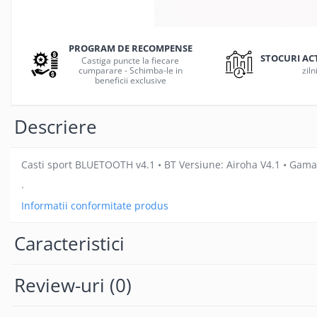
Gamepad USB
Microfoane Gaming
PROGRAM DE RECOMPENSE
Mouse Gaming
STOCURI AC
Castiga puncte la fiecare
cumparare - Schimba-le in
ziln
Mouse Pad Gaming
beneficii exclusive
Tastatura Gaming
Accesorii IT
Descriere
Accesorii laptop
Cooler laptop
Casti sport BLUETOOTH v4.1 • BT Versiune: Airoha V4.1 • Gama:
Ventilatoare USB
.
Accesorii monitoare
Informatii conformitate produs
Suporturi monitoare
Accesorii smartphone
Caracteristici
Accesorii SIM
Adaptoare smartphone
Review-uri
(0)
Cabluri iPhone
Cabluri microUSB