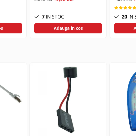
7
IN STOC
20
IN 
os
Adauga in cos
A