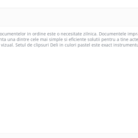
documentelor in ordine este o necesitate zilnica. Documentele impra
a una dintre cele mai simple si eficiente solutii pentru a tine actel
 vizual. Setul de clipsuri Deli in culori pastel este exact instrumen
ne
gini ale unui raport sau referat inainte de indosariere