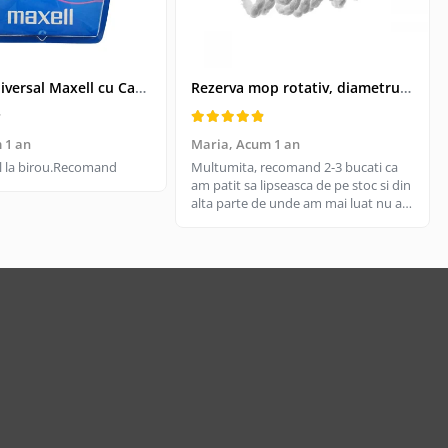
Kit USB Universal Maxell cu Cablu Retractabil si 4 Adaptoare, Husa Protectoare - Conectivitate pentru Dispozitive Vechi si Noi
Rezerva mop rotativ, diametrul parte prindere 16 cm, microfibre cu lungime de 15 cm, alba
 1 an
Maria,
Acum 1 an
til la birou.Recomand
Multumita, recomand 2-3 bucati ca
am patit sa lipseasca de pe stoc si din
alta parte de unde am mai luat nu are
aceeasi calitate, aici e livrare rapida
cand gasesc pe stoc.