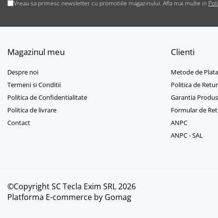
Casti mari bluetooth
Vreau sa primesc newsletter cu promotiile magazinului. Afla mai multe in
Pol
Casti mari cu microfon
Casti mari fara microfon
Casti medii bluetooth
Magazinul meu
Clienti
Casti medii cu microfon
Casti medii fara microfon
Despre noi
Metode de Plat
Cititoare Carduri
Termeni si Conditii
Politica de Retur
Cititor Carduri USB 2.0
Politica de Confidentialitate
Garantia Produs
Cititor Carduri USB 3.0
Politica de livrare
Formular de Ret
Hub-uri USB
Contact
ANPC
Hub-uri USB 2.0
ANPC - SAL
Hub-uri USB 3.0
Incarcatoare Laptop
Auto si retea
©Copyright SC Tecla Exim SRL 2026
Priza bricheta auto
Platforma E-commerce by Gomag
Priza retea
Incarcator USB