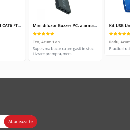
Cablu retea-patchcord CAT6 FTP, Lanberg 43612, 2 X RJ45, lungime 25cm, AWG26, 10Gb/s-250MHz, de legatura retea, ethernet, gri
Mini difuzor Buzzer PC, alarma sonora pentru placa de baza PC
Teo,
Acum 1 an
Radu,
Acum
Super, ma bucur ca am gasit in stoc.
Practic si u
Livrare prompta, mersi