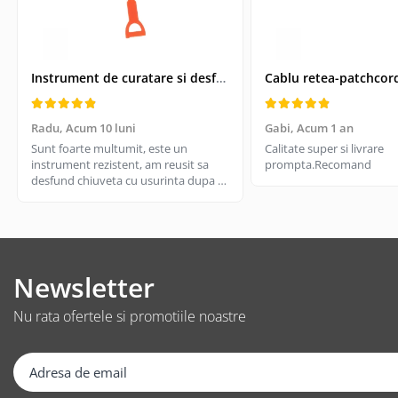
Suporturi TV
Telecomanda TV
Boxe
Instrument de curatare si desfundare coloane de scurgeri, Drain Cleaner, lungime 51 cm
Boxe 2.1
Boxe bluetooth
Radu,
Acum 10 luni
Gabi,
Acum 1 an
Boxe USB
Sunt foarte multumit, este un
Calitate super si livrare
Soundbar
instrument rezistent, am reusit sa
prompta.Recomand
desfund chiuveta cu usurinta dupa ce
Camera Web
am incercat cu cateva solutii de
Cu microfon
desfundare din magazin si nu a mers.
Merita, il recomand
Protectie camera
Camere supraveghere
Newsletter
Exterior
Casti
Nu rata ofertele si promotiile noastre
Casti In Ear
Casti In Ear bluetooth
Casti In Ear cu microfon