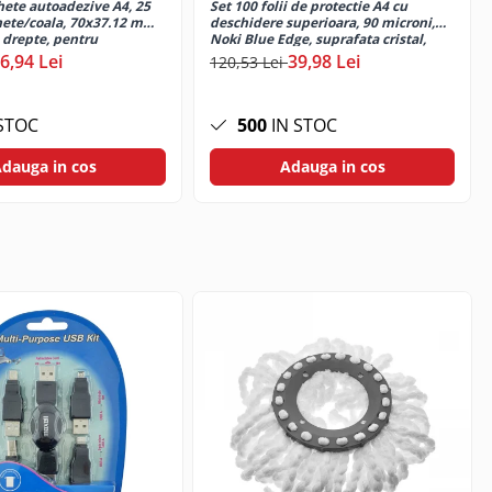
hete autoadezive A4, 25
Set 100 folii de protectie A4 cu
chete/coala, 70x37.12 mm,
deschidere superioara, 90 microni,
i drepte, pentru
Noki Blue Edge, suprafata cristal,
aser si inkjet, Tanex
perforate
6,94 Lei
39,98 Lei
120,53 Lei
STOC
500
IN STOC
dauga in cos
Adauga in cos