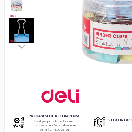
Jocuri de masa
Machiaj temporar si efecte speciale
Seturi si jocuri creative
Articole pentru creatori de
continut
Hub-uri si adaptoare Editare &
Munca mobila
Microfoane Video & Vlogging
Selfie Stickuri pentru Vlogging &
Continut Video
Jucarii
Masinute si vehicule
Nisip kinetic si modelabil
Accesorii Gaming
Casti Gaming
PROGRAM DE RECOMPENSE
Fashion Items
STOCURI AC
Castiga puncte la fiecare
cumparare - Schimba-le in
ziln
Gamepad
beneficii exclusive