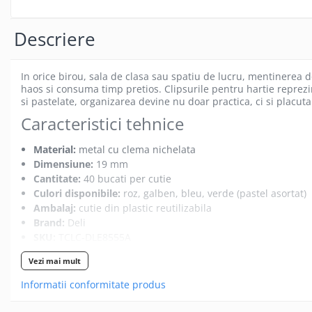
Gamepad USB
Microfoane Gaming
Descriere
Mouse Gaming
Mouse Pad Gaming
In orice birou, sala de clasa sau spatiu de lucru, mentinerea 
haos si consuma timp pretios. Clipsurile pentru hartie reprezint
Tastatura Gaming
si pastelate, organizarea devine nu doar practica, ci si placuta
Accesorii IT
Caracteristici tehnice
Accesorii laptop
Material:
metal cu clema nichelata
Cooler laptop
Dimensiune:
19 mm
Ventilatoare USB
Cantitate:
40 bucati per cutie
Accesorii monitoare
Culori disponibile:
roz, galben, bleu, verde (pastel asortat)
Ambalaj:
cutie din plastic reutilizabila
Suporturi monitoare
Brand:
Deli
Accesorii smartphone
SKU:
TCLC-DLE8555A
Accesorii SIM
Finisaj clema:
nichelat, pentru rezistenta sporita la coroziu
Vezi mai mult
Utilizari specifice
Adaptoare smartphone
Informatii conformitate produs
Cabluri iPhone
Domeniu - Exemplu concret de utilizare
Cabluri microUSB
Birou / Administrativ - Prinderea temporara a mai multor pa