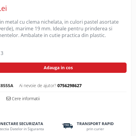
Lei
din metal cu clema nichelata, in culori pastel asortate
 verde), marime 19 mm. Ideale pentru prinderea si
ntelor. Ambalate in cutie practica din plastic.
3
Adauga in cos
E8555A
Ai nevoie de ajutor?
0756298627
Cere informatii
NECTARE SECURIZATA
TRANSPORT RAPID
tectia Datelor in Siguranta
prin curier