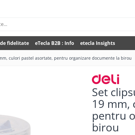
de fidelitate
eTecla B2B : Info
etecla Insights
9 mm, culori pastel asortate, pentru organizare documente la birou
Set clips
19 mm, c
pentru 
birou