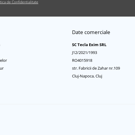
itica de Confidentialitate
Date comerciale
a
SC Tecla Exim SRL
J12/2021/1993
elor
RO4015918
ur
str. Fabricii de Zahar nr.109
Cluj-Napoca, Cluj