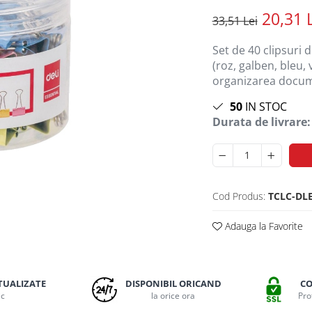
20,31 
33,51 Lei
Set de 40 clipsuri 
(roz, galben, bleu,
organizarea docume
50
IN STOC
Durata de livrare:
Cod Produs:
TCLC-DL
Adauga la Favorite
TUALIZATE
DISPONIBIL ORICAND
CO
ic
la orice ora
Pro