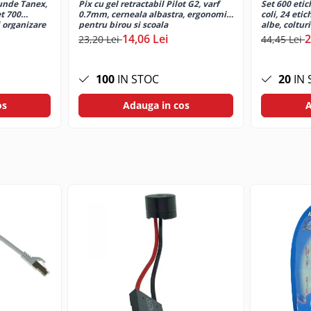
unde Tanex,
Pix cu gel retractabil Pilot G2, varf
Set 600 etic
t 700
0.7mm, cerneala albastra, ergonomic,
coli, 24 eti
 organizare
pentru birou si scoala
albe, coltur
imprimante l
14,06 Lei
2
23,20 Lei
44,45 Lei
100
IN STOC
20
IN 
os
Adauga in cos
A